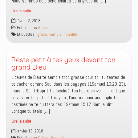
Nous sommes déjà bénéficiaires de la grâce de […]
Lire la suite
La
février 2, 2018
grâce
Publié dans
Grâce
PLUS
Étiquettes :
grâce
,
humble
,
humilité
EXCELLENTE
est
disponible
Reste petit à tes yeux devant ton
grand Dieu
L’oeuvre de Dieu te semble trop grosse pour toi, tu tentes de
te cacher comme Saul dans les bagages (1Samuel 10:20-23),
mais le Saint-Esprit t’a localisé, ton heure arrive. Tant que
tu vas rester petit à tes yeux, l’onction pour accomplir ta
destinée ne te quittera pas 1Samuel 15:17 Samuel dit:
Lorsque tu étais […]
Lire la suite
Reste
janvier 16, 2018
petit
Publié dans
Grâce
,
Humilité