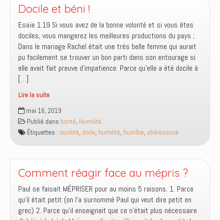
grâce
Docile et béni !
et
Esaïe 1:19 Si vous avez de la bonne volonté et si vous êtes
non
dociles, vous mangerez les meilleures productions du pays ;
un
Dans le mariage Rachel était une très belle femme qui aurait
droit
pu facilement se trouver un bon parti dans son entourage si
elle avait fait preuve d’impatience. Parce qu’elle a été docile à
[…]
Lire la suite
Docile
mai 16, 2019
et
Publié dans
bonté
,
Humilité
béni
Étiquettes :
docilité
,
doile
,
humilité
,
humlbe
,
obéissance
!
Comment réagir face au mépris ?
Paul se faisait MÉPRISER pour au moins 5 raisons. 1. Parce
qu’il était petit (on l’a surnommé Paul qui veut dire petit en
grec) 2. Parce qu’il enseignait que ce n’était plus nécessaire