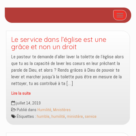
Afficher/
Le service dans l’église est une
grâce et non un droit
Le pasteur te demande d’aller laver la toilette de l’église alors
que tu as la capacité de laver les coeurs en leur prêchant la
parole de Dieu, et alors ? Rends grâces à Dieu de pouvoir te
lever et marcher jusqu’à la toilette puis être en mesure de la
nettoyer, tu as contribué à ta […]
Lire la suite
Le
juillet 14, 2019
service
Publié dans
Humilité
,
Ministères
dans
Étiquettes :
humble
,
humilité
,
ministère
,
service
l’église
est
une