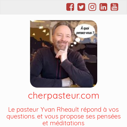
cherpasteur.com
Le pasteur Yvan Rheault répond à vos
questions. et vous propose ses pensées
et méditations