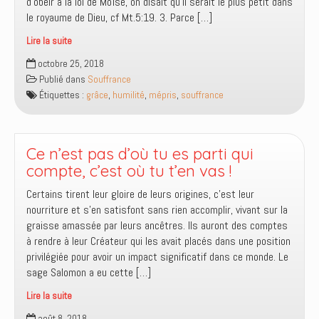
d’obéir à la loi de Moïse, on disait qu’il serait le plus petit dans
le royaume de Dieu, cf Mt.5:19. 3. Parce […]
Lire la suite
Comment
octobre 25, 2018
réagir
Publié dans
Souffrance
face
Étiquettes :
grâce
,
humilité
,
mépris
,
souffrance
au
mépris
?
Ce n’est pas d’où tu es parti qui
compte, c’est où tu t’en vas !
Certains tirent leur gloire de leurs origines, c’est leur
nourriture et s’en satisfont sans rien accomplir, vivant sur la
graisse amassée par leurs ancêtres. Ils auront des comptes
à rendre à leur Créateur qui les avait placés dans une position
privilégiée pour avoir un impact significatif dans ce monde. Le
sage Salomon a eu cette […]
Lire la suite
Ce
août 8, 2018