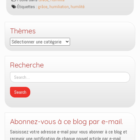
à
Étiquettes :
grâce
,
humiliation
,
humilité
tes
yeux
devant
Thèmes
ton
grand
Thèmes
Dieu
Recherche
Abonnez-vous à ce blog par e-mail.
Saisissez votre adresse e-mail pour vous abonner à ce blog et
recevoir une notification de chaque nouvel article par e-mail.