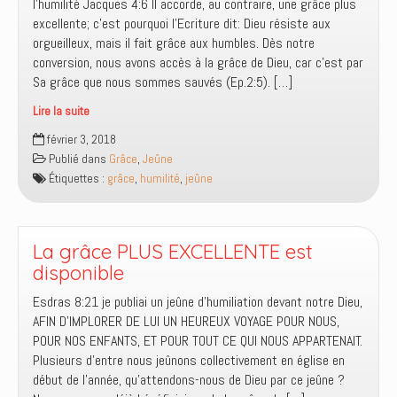
l’humilité Jacques 4:6 Il accorde, au contraire, une grâce plus
excellente; c’est pourquoi l’Ecriture dit: Dieu résiste aux
orgueilleux, mais il fait grâce aux humbles. Dès notre
conversion, nous avons accès à la grâce de Dieu, car c’est par
Sa grâce que nous sommes sauvés (Ep.2:5). […]
Lire la suite
Comment
février 3, 2018
accéder
Publié dans
Grâce
,
Jeûne
à
Étiquettes :
grâce
,
humilité
,
jeûne
la
grâce
plus
excellente
La grâce PLUS EXCELLENTE est
?
disponible
Esdras 8:21 je publiai un jeûne d’humiliation devant notre Dieu,
AFIN D’IMPLORER DE LUI UN HEUREUX VOYAGE POUR NOUS,
POUR NOS ENFANTS, ET POUR TOUT CE QUI NOUS APPARTENAIT.
Plusieurs d’entre nous jeûnons collectivement en église en
début de l’année, qu’attendons-nous de Dieu par ce jeûne ?