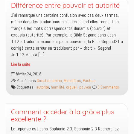
de
Différence entre pouvoir et autorité
l’humble
J’ai remarqué une certaine confusion avec ces deux termes,
même dans les traductions bibliques quand elles rendent en
français les mots correspondants dunamis (pouvoir) et
exousia (autorité). Par exemple, la Bible Segond dans Jean
1:12 a traduit « exousia » par « pouvoir », la Bible Segond21 a
corrigé cette erreur en traduisant par « droit ». Segond
Jn.1:12 Mais à […]
Lire la suite
Différence
février 24, 2018
entre
Publié dans
Direction divine
,
Ministères
,
Pasteur
pouvoir
Étiquettes :
autorité
,
humilité
,
orgueil
,
pouvoir
3 Comments
et
autorité
Comment accéder à la grâce plus
excellente ?
La réponse est dans Sophonie 2:3: Sophonie 2:3 Recherchez