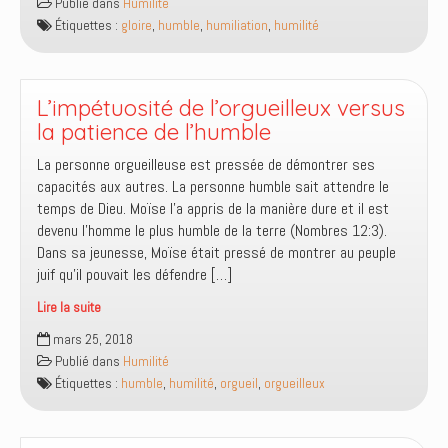
Publié dans
Humilité
découvert
Étiquettes :
gloire
,
humble
,
humiliation
,
humilité
que
votre
maison
a
L’impétuosité de l’orgueilleux versus
été
la patience de l’humble
entourée
La personne orgueilleuse est pressée de démontrer ses
de
capacités aux autres. La personne humble sait attendre le
cendre
temps de Dieu. Moïse l’a appris de la manière dure et il est
pour
devenu l’homme le plus humble de la terre (Nombres 12:3).
t’humilier,
Dans sa jeunesse, Moïse était pressé de montrer au peuple
quelle
juif qu’il pouvait les défendre […]
action
concrète
Lire la suite
poser
L’impétuosité
mars 25, 2018
pour
de
Publié dans
Humilité
annuler
l’orgueilleux
Étiquettes :
humble
,
humilité
,
orgueil
,
orgueilleux
cet
versus
acte
la
?
patience