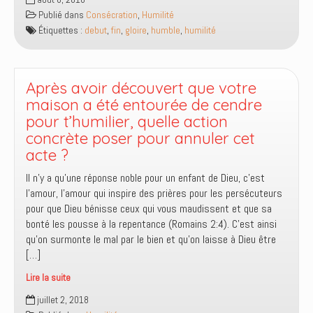
n’est
Publié dans
Consécration
,
Humilité
pas
Étiquettes :
debut
,
fin
,
gloire
,
humble
,
humilité
d’où
tu
es
parti
Après avoir découvert que votre
qui
maison a été entourée de cendre
compte,
pour t’humilier, quelle action
c’est
concrète poser pour annuler cet
où
acte ?
tu
t’en
Il n’y a qu’une réponse noble pour un enfant de Dieu, c’est
vas
l’amour, l’amour qui inspire des prières pour les persécuteurs
!
pour que Dieu bénisse ceux qui vous maudissent et que sa
bonté les pousse à la repentance (Romains 2:4). C’est ainsi
qu’on surmonte le mal par le bien et qu’on laisse à Dieu être
[…]
Lire la suite
Après
juillet 2, 2018
avoir