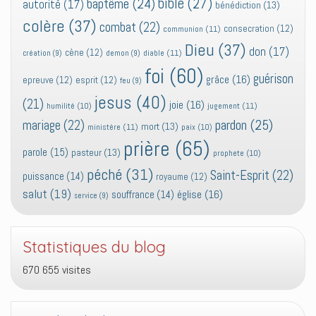
bible
(27)
baptême
(24)
autorité
(17)
bénédiction
(13)
colère
(37)
combat
(22)
consecration
(12)
communion
(11)
Dieu
(37)
don
(17)
cène
(12)
diable
(11)
création
(9)
demon
(9)
foi
(60)
guérison
grâce
(16)
epreuve
(12)
esprit
(12)
feu
(9)
jesus
(40)
(21)
joie
(16)
jugement
(11)
humilité
(10)
pardon
(25)
mariage
(22)
mort
(13)
ministère
(11)
paix
(10)
prière
(65)
parole
(15)
pasteur
(13)
prophete
(10)
péché
(31)
Saint-Esprit
(22)
puissance
(14)
royaume
(12)
salut
(19)
église
(16)
souffrance
(14)
service
(9)
Statistiques du blog
670 655 visites