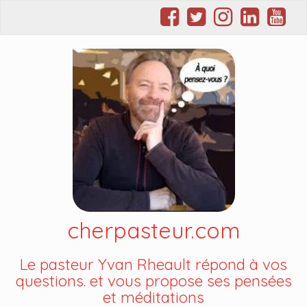
cherpasteur.com
Le pasteur Yvan Rheault répond à vos
questions. et vous propose ses pensées
et méditations