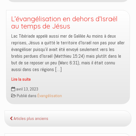
de
Jésus
L’évangélisation en dehors d’Israël
au temps de Jésus
Lac Tibériade appelé aussi mer de Galilée Au moins à deux
reprises, Jésus a quitté le territoire d’Israël non pas pour aller
évangéliser puisqu’il avait été envoyé seulement vers les
brebis perdues d’Israël (Matthieu 15:24) mais plutôt dans le
but de se reposer un peu (Marc 6:31), mais il était connu
aussi dans ces régions […]
Lire la suite
L’évangélisation
avril 13, 2023
en
Publié dans
Évangélisation
dehors
d’Israël
au
temps
Articles plus anciens
de
Jésus