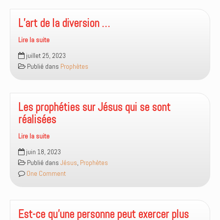
de
Dieu
L’art de la diversion …
?
Lire la suite
L’art
juillet 25, 2023
de
Publié dans
Prophètes
la
diversion
…
Les prophéties sur Jésus qui se sont
réalisées
Lire la suite
Les
juin 18, 2023
prophéties
Publié dans
Jésus
,
Prophètes
sur
One Comment
Jésus
qui
se
sont
Est-ce qu’une personne peut exercer plus