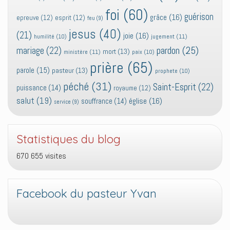
foi
(60)
guérison
grâce
(16)
epreuve
(12)
esprit
(12)
feu
(9)
jesus
(40)
(21)
joie
(16)
jugement
(11)
humilité
(10)
pardon
(25)
mariage
(22)
mort
(13)
ministère
(11)
paix
(10)
prière
(65)
parole
(15)
pasteur
(13)
prophete
(10)
péché
(31)
Saint-Esprit
(22)
puissance
(14)
royaume
(12)
salut
(19)
église
(16)
souffrance
(14)
service
(9)
Statistiques du blog
670 655 visites
Facebook du pasteur Yvan