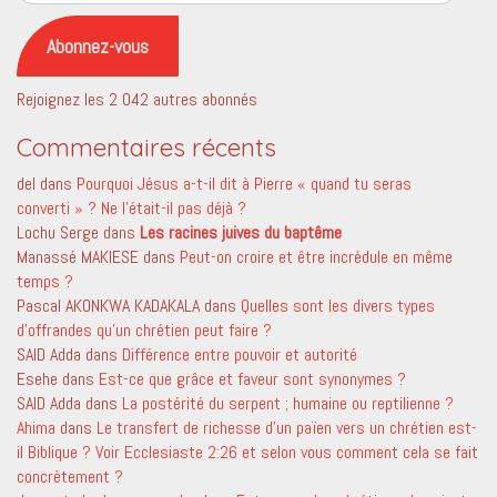
e-
mail
Abonnez-vous
Rejoignez les 2 042 autres abonnés
Commentaires récents
del
dans
Pourquoi Jésus a-t-il dit à Pierre « quand tu seras
converti » ? Ne l’était-il pas déjà ?
Lochu Serge
dans
Les racines juives du baptême
Manassé MAKIESE
dans
Peut-on croire et être incrédule en même
temps ?
Pascal AKONKWA KADAKALA
dans
Quelles sont les divers types
d’offrandes qu’un chrétien peut faire ?
SAID Adda
dans
Différence entre pouvoir et autorité
Esehe
dans
Est-ce que grâce et faveur sont synonymes ?
SAID Adda
dans
La postérité du serpent ; humaine ou reptilienne ?
Ahima
dans
Le transfert de richesse d’un païen vers un chrétien est-
il Biblique ? Voir Ecclesiaste 2:26 et selon vous comment cela se fait
concrètement ?