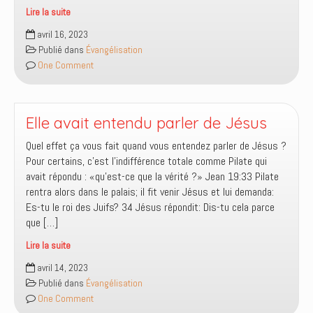
Lire la suite
Est-
avril 16, 2023
ce
Publié dans
Évangélisation
une
One Comment
obligation
d’aller
évangéliser
deux
Elle avait entendu parler de Jésus
par
Quel effet ça vous fait quand vous entendez parler de Jésus ?
deux
Pour certains, c’est l’indifférence totale comme Pilate qui
?
avait répondu : «qu’est-ce que la vérité ?» Jean 19:33 Pilate
rentra alors dans le palais; il fit venir Jésus et lui demanda:
Es-tu le roi des Juifs? 34 Jésus répondit: Dis-tu cela parce
que […]
Lire la suite
Elle
avril 14, 2023
avait
Publié dans
Évangélisation
entendu
One Comment
parler