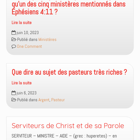
réalisées
qu’un des cinq ministères mentionnés dans
Éphésiens 4:11 ?
Lire la suite
Est-
juin 10, 2023
ce
Publié dans
Ministères
qu’une
One Comment
personne
peut
exercer
plus
Que dire au sujet des pasteurs très riches ?
qu’un
Lire la suite
des
Que
cinq
juin 6, 2023
dire
ministères
Publié dans
Argent
,
Pasteur
au
mentionnés
sujet
dans
des
Éphésiens
pasteurs
Serviteurs de Christ et de sa Parole
4:11
très
?
SERVITEUR – MINISTRE – AIDE – (grec : huperetes) – en
riches