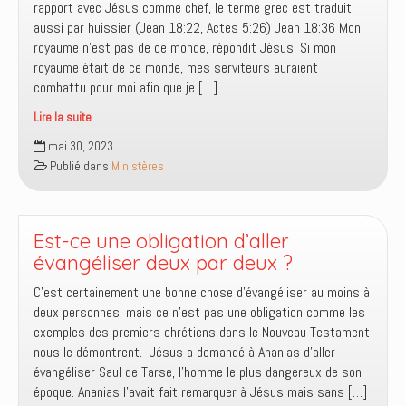
rapport avec Jésus comme chef, le terme grec est traduit
?
aussi par huissier (Jean 18:22, Actes 5:26) Jean 18:36 Mon
royaume n’est pas de ce monde, répondit Jésus. Si mon
royaume était de ce monde, mes serviteurs auraient
combattu pour moi afin que je […]
Lire la suite
Serviteurs
mai 30, 2023
de
Publié dans
Ministères
Christ
et
de
sa
Est-ce une obligation d’aller
Parole
évangéliser deux par deux ?
C’est certainement une bonne chose d’évangéliser au moins à
deux personnes, mais ce n’est pas une obligation comme les
exemples des premiers chrétiens dans le Nouveau Testament
nous le démontrent. Jésus a demandé à Ananias d’aller
évangéliser Saul de Tarse, l’homme le plus dangereux de son
époque. Ananias l’avait fait remarquer à Jésus mais sans […]