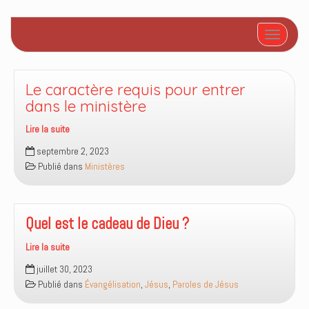
Afficher/
Le caractère requis pour entrer
dans le ministère
Lire la suite
Le
septembre 2, 2023
caractère
Publié dans
Ministères
requis
pour
entrer
dans
Quel est le cadeau de Dieu ?
le
Lire la suite
ministère
Quel
juillet 30, 2023
est
Publié dans
Évangélisation
,
Jésus
,
Paroles de Jésus
le
cadeau