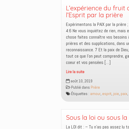
paix
L’expérience du fruit 
?
l’Esprit par la prière
Expérimentons la PAIX par la prière ;
4:6 Ne vous inquiétez de rien, mais 
chose faites connaître vos besoins 
prières et des supplications, dans u
reconnaissance. 7 Et la paix de Dieu
tout ce que l’on peut comprendre, g
coeur et vos pensées […]
Lire la suite
L’expérience
août 10, 2019
du
Publié dans
Prière
fruit
Étiquettes :
amour
,
esprit
,
joie
,
paix
,
de
l’Esprit
par
la
Sous la loi ou sous la
prière
La LOI dit : – Tu n’as pas assez lu t