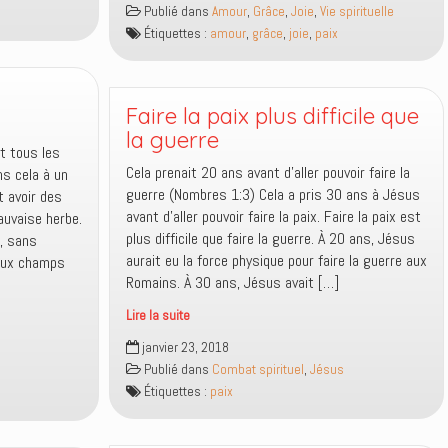
Publié dans
Amour
,
Grâce
,
Joie
,
Vie spirituelle
entre
Étiquettes :
amour
,
grâce
,
joie
,
paix
ce
qui
vient
des
Faire la paix plus difficile que
hommes
la guerre
t tous les
et
Cela prenait 20 ans avant d’aller pouvoir faire la
s cela à un
ce
guerre (Nombres 1:3) Cela a pris 30 ans à Jésus
 avoir des
qui
avant d’aller pouvoir faire la paix. Faire la paix est
auvaise herbe.
vient
plus difficile que faire la guerre. À 20 ans, Jésus
, sans
de
aurait eu la force physique pour faire la guerre aux
deux champs
Dieu
Romains. À 30 ans, Jésus avait […]
?
Lire la suite
Faire
janvier 23, 2018
la
Publié dans
Combat spirituel
,
Jésus
paix
Étiquettes :
paix
plus
difficile
que