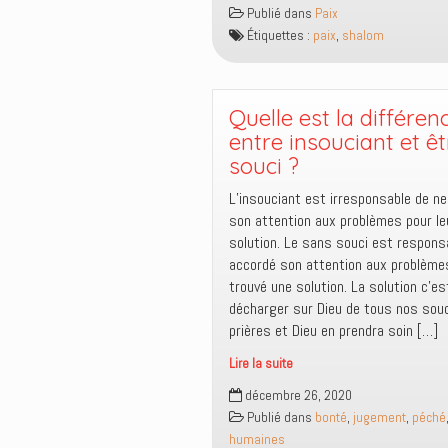
chemin
Publié dans
Paix
de
Étiquettes :
paix
,
shalom
la
paix
passe
par
Quelle est la différen
Jésus
entre insouciant et ê
souci ?
L’insouciant est irresponsable de n
son attention aux problèmes pour le
solution. Le sans souci est responsab
accordé son attention aux problèmes
trouvé une solution. La solution c’es
décharger sur Dieu de tous nos sou
prières et Dieu en prendra soin […]
Lire la suite
Quelle
décembre 26, 2020
est
Publié dans
bonté
,
jugement
,
péché
la
humaines