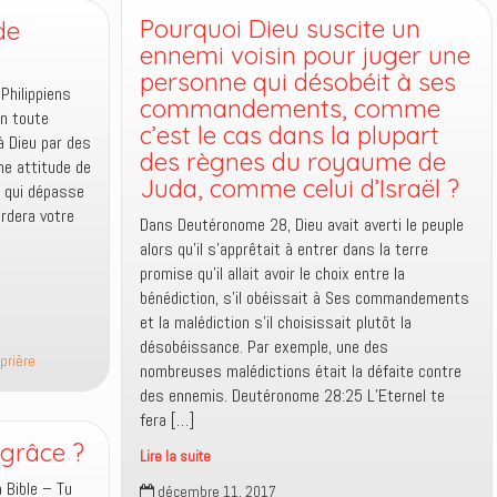
la
Pourquoi Dieu suscite un
de
guerre
ennemi voisin pour juger une
personne qui désobéit à ses
 Philippiens
commandements, comme
en toute
c’est le cas dans la plupart
à Dieu par des
des règnes du royaume de
ne attitude de
Juda, comme celui d’Israël ?
, qui dépasse
ardera votre
Dans Deutéronome 28, Dieu avait averti le peuple
alors qu’il s’apprêtait à entrer dans la terre
promise qu’il allait avoir le choix entre la
bénédiction, s’il obéissait à Ses commandements
et la malédiction s’il choisissait plutôt la
désobéissance. Par exemple, une des
prière
nombreuses malédictions était la défaite contre
des ennemis. Deutéronome 28:25 L’Eternel te
fera […]
 grâce ?
Lire la suite
Pourquoi
a Bible – Tu
décembre 11, 2017