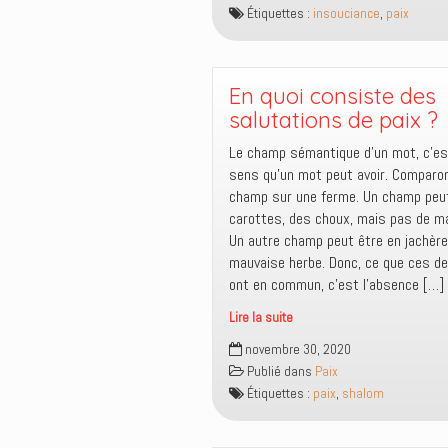
différence
Étiquettes :
insouciance
,
paix
être
entre
insouciant
et
En quoi consiste des
être
salutations de paix ?
sans
Le champ sémantique d’un mot, c’es
souci
sens qu’un mot peut avoir. Comparon
?
champ sur une ferme. Un champ peut
carottes, des choux, mais pas de m
Un autre champ peut être en jachère
mauvaise herbe. Donc, ce que ces 
ont en commun, c’est l’absence […]
Lire la suite
En
novembre 30, 2020
quoi
Publié dans
Paix
consiste
Étiquettes :
paix
,
shalom
des
salutations
de