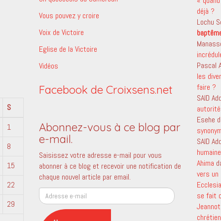
« quand 
déjà ?
Vous pouvez y croire
Lochu S
Voix de Victoire
baptêm
Manass
Eglise de la Victoire
incrédu
Pascal
Vidéos
les dive
faire ?
Facebook de Croixsens.net
SAID Ad
S
autorité
Esehe
d
Abonnez-vous à ce blog par
1
synony
e-mail.
SAID Ad
8
humaine 
Saisissez votre adresse e-mail pour vous
Ahima
d
15
abonner à ce blog et recevoir une notification de
vers un 
chaque nouvel article par email.
22
Ecclesi
Adresse
se fait
e-
29
Jeanno
mail
chrétien