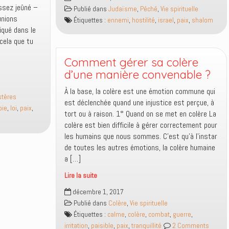
Dieu
ssez jeûné –
Publié dans
Judaïsme
,
Péché
,
Vie spirituelle
suscite
unions
Étiquettes :
ennemi
,
hostilité
,
israel
,
paix
,
shalom
un
iqué dans le
ennemi
 cela que tu
voisin
pour
Comment gérer sa colère
juger
d’une manière convenable ?
une
À la base, la colère est une émotion commune qui
personne
stères
est déclenchée quand une injustice est perçue, à
qui
oie
,
loi
,
paix
,
tort ou à raison. 1° Quand on se met en colère La
désobéit
colère est bien difficile à gérer correctement pour
à
les humains que nous sommes. C’est qu’à l’instar
ses
de toutes les autres émotions, la colère humaine
commandements,
a […]
comme
c’est
Lire la suite
le
Comment
décembre 1, 2017
cas
gérer
Publié dans
Colère
,
Vie spirituelle
dans
sa
Étiquettes :
calme
,
colère
,
combat
,
guerre
,
la
colère
irritation
,
paisible
,
paix
,
tranquillité
2 Comments
plupart