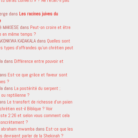
tu seras converti » ? Ne l’était-il pas
erge
dans
Les racines juives du
e
é MAKIESE
dans
Peut-on croire et être
le en même temps ?
 AKONKWA KADAKALA
dans
Quelles sont
rs types d’offrandes qu’un chrétien peut
da
dans
Différence entre pouvoir et
ans
Est-ce que grâce et faveur sont
mes ?
da
dans
La postérité du serpent ;
ou reptilienne ?
ans
Le transfert de richesse d’un païen
chrétien est-il Biblique ? Voir
aste 2:26 et selon vous comment cela
 concrètement ?
t abraham mwamba
dans
Est-ce que les
s devraient parler de la Shekinah ?