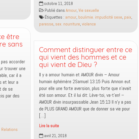
octobre 11, 2018
n’est
Publié dans
Amour
,
Vie sexuelle
pas
Étiquettes :
amour
,
boulimie. impudicité sexe
,
paix
,
parce
paresse
,
sex. nourriture
,
violence
que
c’est
ce être
bon
tre sans
que
Comment distinguer entre ce
c’est
qui vient des hommes et ce
bon
e pas accorder
qui vient de Dieu ?
!
ur trouver une
Il y a amour humain et AMOUR divin – Amour
le, car il a
humain éphémère 2Samuel 13:15 Puis Amnon eut
 et leur a
pour elle une forte aversion, plus forte que n’avait
t de se
été son amour. Et il lui dit: Lève-toi, va-t’en! –
cis par des
AMOUR divin insurpassable Jean 15:13 Il n’y a pas
de PLUS GRAND AMOUR que de donner sa vie pour
[…]
Lire la suite
,
Relations
Comment
avril 21, 2018
distinguer