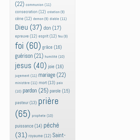
(22)
communion
(11)
consecration
(12)
création
(9)
cène
(12)
diable
(11)
demon
(9)
Dieu
(37)
don
(17)
epreuve
(12)
esprit
(12)
feu
(9)
foi
(60)
grâce
(16)
guérison
(21)
humilité
(10)
jesus
(40)
joie
(16)
mariage
(22)
jugement
(11)
mort
(13)
ministère
(11)
paix
pardon
(25)
parole
(15)
(10)
prière
pasteur
(13)
(65)
prophete
(10)
péché
puissance
(14)
(31)
Saint-
royaume
(12)