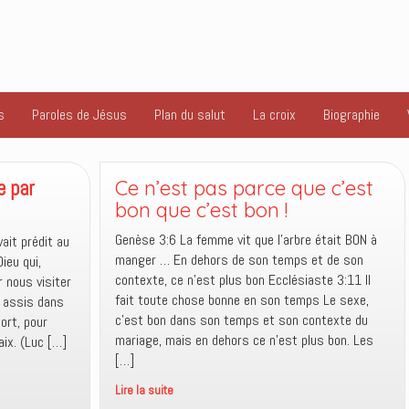
s
Paroles de Jésus
Plan du salut
La croix
Biographie
e par
Ce n’est pas parce que c’est
bon que c’est bon !
Genèse 3:6 La femme vit que l’arbre était BON à
ait prédit au
manger … En dehors de son temps et de son
ieu qui,
contexte, ce n’est plus bon Ecclésiaste 3:11 Il
ir nous visiter
fait toute chose bonne en son temps Le sexe,
t assis dans
c’est bon dans son temps et son contexte du
ort, pour
mariage, mais en dehors ce n’est plus bon. Les
aix. (Luc […]
[…]
Lire la suite
Ce