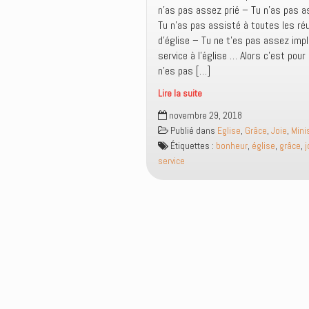
n’as pas assez prié – Tu n’as pas a
Tu n’as pas assisté à toutes les ré
d’église – Tu ne t’es pas assez impl
service à l’église … Alors c’est pour
n’es pas […]
Lire la suite
Sous
novembre 29, 2018
la
Publié dans
Eglise
,
Grâce
,
Joie
,
Mini
loi
Étiquettes :
bonheur
,
église
,
grâce
,
j
ou
service
sous
la
grâce
?