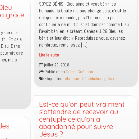
SOYEZ BÉNIS ! Dieu aime et veut bénir les
Dieu
humains, la Chute n’a pas changé cela, c’est le
 la grâce
sol qui a été maudit, pas l’homme, il a pu
continuer à se multiplier et dominer comme Dieu
l’avait béni en le créant. Genèse 1:28 Dieu les
 grâce que
bénit et leur dit : « Reproduisez-vous, devenez
foi. Et cela
nombreux, remplissez […]
 Dieu. Dans
pourrait dire
Lire la suite
 ici, mais
Dieu
juillet 20, 2018
aime
Publié dans
Grâce
,
Guérison
et
Étiquettes :
Abraham
,
bénédiction
,
grâce
veut
bénir
les
humains
Est-ce qu’on peut vraiment
s’attendre de recevoir au
centuple ce qu’on a
 des
abandonné pour suivre
Jésus ?