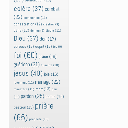
bénédiction
(13)
colère
(37)
combat
(22)
communion
(11)
consecration
(12)
création
(9)
cène
(12)
diable
(11)
demon
(9)
Dieu
(37)
don
(17)
epreuve
(12)
esprit
(12)
feu
(9)
foi
(60)
grâce
(16)
guérison
(21)
humilité
(10)
jesus
(40)
joie
(16)
mariage
(22)
jugement
(11)
mort
(13)
ministère
(11)
paix
pardon
(25)
parole
(15)
(10)
prière
pasteur
(13)
(65)
prophete
(10)
péché