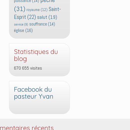
puissance
(14)
(31)
Saint-
royaume
(12)
Esprit
(22)
salut
(19)
souffrance
(14)
service
(9)
église
(16)
Statistiques du
blog
670 655 visites
Facebook du
pasteur Yvan
entaires récents