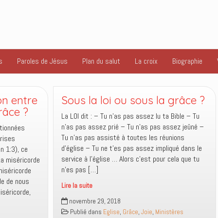
s
Paroles de Jésus
Plan du salut
La croix
Biographie
recherchés
ion entre
Sous la loi ou sous la grâce ?
par
râce ?
le
La LOI dit : – Tu n’as pas assez lu ta Bible – Tu
monde
n’as pas assez prié – Tu n’as pas assez jeûné –
ntionnées
spirituel
Tu n’as pas assisté à toutes les réunions
rises
d’église – Tu ne t’es pas assez impliqué dans le
n 1:3), ce
service à l’église … Alors c’est pour cela que tu
La miséricorde
n’es pas […]
miséricorde
ide de nous
Lire la suite
iséricorde,
Sous
novembre 29, 2018
la
Publié dans
Eglise
,
Grâce
,
Joie
,
Ministères
loi