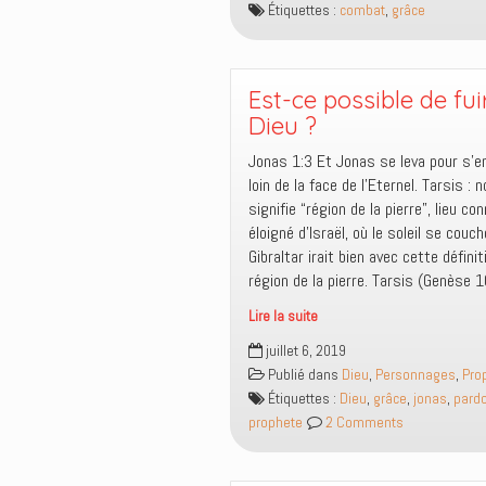
Étiquettes :
combat
,
grâce
et
le
combat
intérieur
Est-ce possible de fui
Dieu ?
Jonas 1:3 Et Jonas se leva pour s’en
loin de la face de l’Eternel. Tarsis : 
signifie “région de la pierre”, lieu co
éloigné d’Israël, où le soleil se couch
Gibraltar irait bien avec cette définit
région de la pierre. Tarsis (Genèse 1
Lire la suite
Est-
juillet 6, 2019
ce
Publié dans
Dieu
,
Personnages
,
Pro
possible
Étiquettes :
Dieu
,
grâce
,
jonas
,
pard
de
prophete
2 Comments
fuir
loin
de