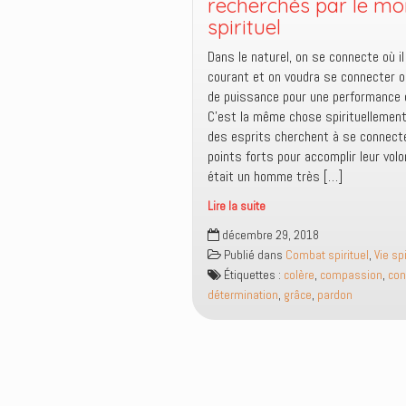
recherchés par le m
est
spirituel
la
foi,
Dans le naturel, on se connecte où il
la
courant et on voudra se connecter où 
grâce
de puissance pour une performance 
ou
C’est la même chose spirituellemen
encore
des esprits cherchent à se connect
les
points forts pour accomplir leur volo
deux
était un homme très […]
?
Lire la suite
Tes
décembre 29, 2018
points
Publié dans
Combat spirituel
,
Vie spi
forts
Étiquettes :
colère
,
compassion
,
con
sont
détermination
,
grâce
,
pardon
des
ports
de
connexion