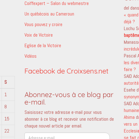
Coiffexpert – Salon du webmestre
del
dan
Un québécois au Cameroun
« quand 
déjà ?
Vous pouvez y croire
Lochu S
Voix de Victoire
baptêm
Manass
Eglise de la Victoire
incrédu
Pascal
Vidéos
les dive
faire ?
Facebook de Croixsens.net
SAID Ad
S
autorité
Esehe
d
Abonnez-vous à ce blog par
1
synony
e-mail.
SAID Ad
8
humaine 
Saisissez votre adresse e-mail pour vous
Ahima
d
15
abonner à ce blog et recevoir une notification de
vers un 
chaque nouvel article par email.
22
Ecclesi
Adresse
se fait