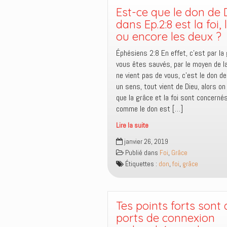
Dieu
Est-ce que le don de 
?
dans Ep.2:8 est la foi,
ou encore les deux ?
Éphésiens 2:8 En effet, c’est par la
vous êtes sauvés, par le moyen de la 
ne vient pas de vous, c’est le don de
un sens, tout vient de Dieu, alors on 
que la grâce et la foi sont concernés
comme le don est […]
Lire la suite
Est-
janvier 26, 2019
ce
Publié dans
Foi
,
Grâce
que
Étiquettes :
don
,
foi
,
grâce
le
don
de
Dieu
Tes points forts sont
dans
ports de connexion
Ep.2:8