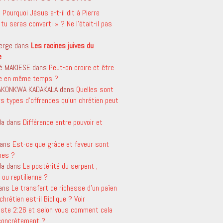
s
Pourquoi Jésus a-t-il dit à Pierre
tu seras converti » ? Ne l’était-il pas
erge
dans
Les racines juives du
e
é MAKIESE
dans
Peut-on croire et être
le en même temps ?
 AKONKWA KADAKALA
dans
Quelles sont
rs types d’offrandes qu’un chrétien peut
da
dans
Différence entre pouvoir et
ans
Est-ce que grâce et faveur sont
mes ?
da
dans
La postérité du serpent ;
ou reptilienne ?
ans
Le transfert de richesse d’un païen
chrétien est-il Biblique ? Voir
aste 2:26 et selon vous comment cela
 concrètement ?