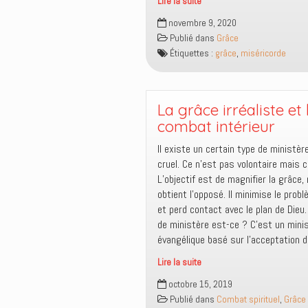
Lire la suite
Quelle
novembre 9, 2020
est
Publié dans
Grâce
la
Étiquettes :
grâce
,
miséricorde
distinction
entre
la
miséricorde
La grâce irréaliste et 
et
combat intérieur
la
Il existe un certain type de ministèr
grâce
cruel. Ce n’est pas volontaire mais c
?
L’objectif est de magnifier la grâce,
obtient l’opposé. Il minimise le prob
et perd contact avec le plan de Dieu.
de ministère est-ce ? C’est un mini
évangélique basé sur l’acceptation 
Lire la suite
La
octobre 15, 2019
grâce
Publié dans
Combat spirituel
,
Grâce
irréaliste