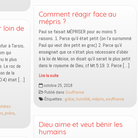
Comment réagir face au
mépris ?
r loin de
Paul se faisait MÉPRISER pour au moins 5
raisons. 1. Parce qu’il était petit (on l’a surnommé
Paul qui veut dire petit en grec) 2. Parce qu’il
fuir à Tarsis,
enseignait que ce n’était plus nécessaire d’obéir
nom qui
à la loi de Moïse, on disait qu’il serait le plus petit
nnu le plus
dans le royaume de Dieu, cf Mt.5:19. 3. Parce […]
e. Le roc de
ion de la
Lire la suite
0:4) était […]
Comment
octobre 25, 2018
réagir
Publié dans
Souffrance
face
Étiquettes :
grâce
,
humilité
,
mépris
,
souffrance
au
phètes
mépris
on
,
prière
,
?
Dieu aime et veut bénir les
humains