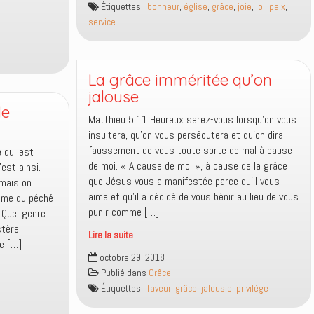
Étiquettes :
bonheur
,
église
,
grâce
,
joie
,
loi
,
paix
,
ou
service
sous
la
grâce
?
La grâce imméritée qu’on
jalouse
le
Matthieu 5:11 Heureux serez-vous lorsqu’on vous
insultera, qu’on vous persécutera et qu’on dira
faussement de vous toute sorte de mal à cause
e qui est
de moi. « A cause de moi », à cause de la grâce
’est ainsi.
que Jésus vous a manifestée parce qu’il vous
 mais on
aime et qu’il a décidé de vous bénir au lieu de vous
lème du péché
punir comme […]
 Quel genre
stère
Lire la suite
de […]
La
octobre 29, 2018
grâce
Publié dans
Grâce
imméritée
Étiquettes :
faveur
,
grâce
,
jalousie
,
privilège
qu’on
jalouse