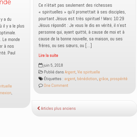
onde
Ce n’était pas seulement des richesses
« spirituelles » qu’il promettait à ses disciples,
pourtant Jésus est très spirituel ! Marc 10:29
 y a du
il y a le plus
personne qui, ayant quitté, à cause de moi et à
optimale.
cause de la bonne nouvelle, sa maison, ou ses
t. Le monde
frères, ou ses sœurs, ou […]
er à nos
nté. Paul
Lire la suite
Est-
juin 5, 2018
ce
Publié dans
Argent
,
Vie spirituelle
qu’on
Étiquettes :
argent
,
bénédiction
,
grâce
,
prospérité
peut
One Comment
rituelle
vraiment
nexion
,
s’attendre
de
recevoir
Articles plus anciens
au
centuple
ce
qu’on