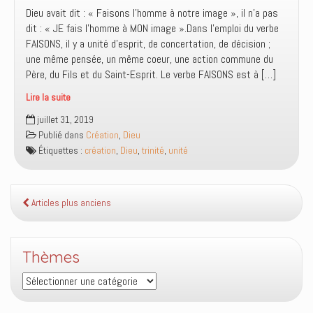
a
Dieu avait dit : « Faisons l’homme à notre image », il n’a pas
fait
dit : « JE fais l’homme à MON image ».Dans l’emploi du verbe
dans
FAISONS, il y a unité d’esprit, de concertation, de décision ;
le
une même pensée, un même coeur, une action commune du
passé
Père, du Fils et du Saint-Esprit. Le verbe FAISONS est à […]
!
Lire la suite
La
juillet 31, 2019
première
Publié dans
Création
,
Dieu
personne
Étiquettes :
création
,
Dieu
,
trinité
,
unité
du
pluriel
Articles plus anciens
Thèmes
Thèmes