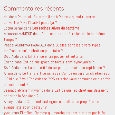
Commentaires récents
del
dans
Pourquoi Jésus a-t-il dit à Pierre « quand tu seras
converti » ? Ne l’était-il pas déjà ?
Lochu Serge
dans
Les racines juives du baptême
Manassé MAKIESE
dans
Peut-on croire et être incrédule en même
temps ?
Pascal AKONKWA KADAKALA
dans
Quelles sont les divers types
d’offrandes qu’un chrétien peut faire ?
SAID Adda
dans
Différence entre pouvoir et autorité
Esehe
dans
Est-ce que grâce et faveur sont synonymes ?
SAID Adda
dans
La postérité du serpent ; humaine ou reptilienne ?
Ahima
dans
Le transfert de richesse d’un païen vers un chrétien est-
il Biblique ? Voir Ecclesiaste 2:26 et selon vous comment cela se fait
concrètement ?
Jeannot abraham mwamba
dans
Est-ce que les chrétiens devraient
parler de la Shekinah ?
Anonyme
dans
Comment distinguer un apôtre, un prophète, un
évangéliste et un pasteur ?
yvan
dans
Élimélec, l’homme qui marcha par la vue et non par la foi