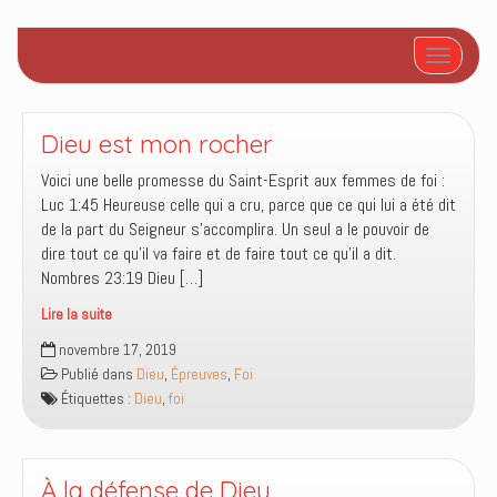
Afficher/
Dieu est mon rocher
Voici une belle promesse du Saint-Esprit aux femmes de foi :
Luc 1:45 Heureuse celle qui a cru, parce que ce qui lui a été dit
de la part du Seigneur s’accomplira. Un seul a le pouvoir de
dire tout ce qu’il va faire et de faire tout ce qu’il a dit.
Nombres 23:19 Dieu […]
Lire la suite
Dieu
novembre 17, 2019
est
Publié dans
Dieu
,
Épreuves
,
Foi
mon
Étiquettes :
Dieu
,
foi
rocher
À la défense de Dieu