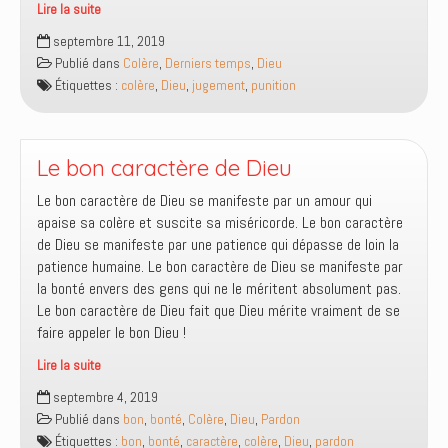
Lire la suite
La
septembre 11, 2019
colère
Publié dans
Colère
,
Derniers temps
,
Dieu
de
Étiquettes :
colère
,
Dieu
,
jugement
,
punition
Dieu
Le bon caractère de Dieu
Le bon caractère de Dieu se manifeste par un amour qui
apaise sa colère et suscite sa miséricorde. Le bon caractère
de Dieu se manifeste par une patience qui dépasse de loin la
patience humaine. Le bon caractère de Dieu se manifeste par
la bonté envers des gens qui ne le méritent absolument pas.
Le bon caractère de Dieu fait que Dieu mérite vraiment de se
faire appeler le bon Dieu !
Lire la suite
Le
septembre 4, 2019
bon
Publié dans
bon
,
bonté
,
Colère
,
Dieu
,
Pardon
caractère
Étiquettes :
bon
,
bonté
,
caractère
,
colère
,
Dieu
,
pardon