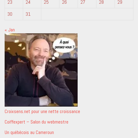
23
24
25
26
27
28
29
30
31
« Jan
Croixsens.net pour une nette croissance
Coiffexpert – Salon du webmestre
Un québécois au Cameroun