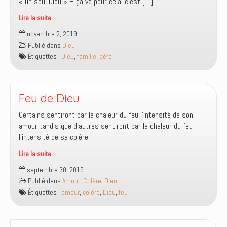
« un seul Dieu » – ça va pour cela, c’est […]
Lire la suite
Dieu
novembre 2, 2019
est-
Publié dans
Dieu
il
Étiquettes :
Dieu
,
famille
,
père
le
Père
de
tous
Feu de Dieu
en
Certains sentiront par la chaleur du feu l’intensité de son
tous
amour tandis que d’autres sentiront par la chaleur du feu
les
l’intensité de sa colère.
hommes
?
Lire la suite
Feu
septembre 30, 2019
de
Publié dans
Amour
,
Colère
,
Dieu
Dieu
Étiquettes :
amour
,
colère
,
Dieu
,
feu