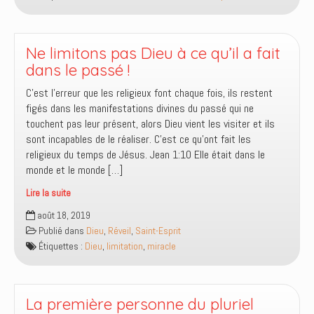
de
Dieu
Ne limitons pas Dieu à ce qu’il a fait
dans le passé !
C’est l’erreur que les religieux font chaque fois, ils restent
figés dans les manifestations divines du passé qui ne
touchent pas leur présent, alors Dieu vient les visiter et ils
sont incapables de le réaliser. C’est ce qu’ont fait les
religieux du temps de Jésus. Jean 1:10 Elle était dans le
monde et le monde […]
Lire la suite
Ne
août 18, 2019
limitons
Publié dans
Dieu
,
Réveil
,
Saint-Esprit
pas
Étiquettes :
Dieu
,
limitation
,
miracle
Dieu
à
ce
qu’il
La première personne du pluriel