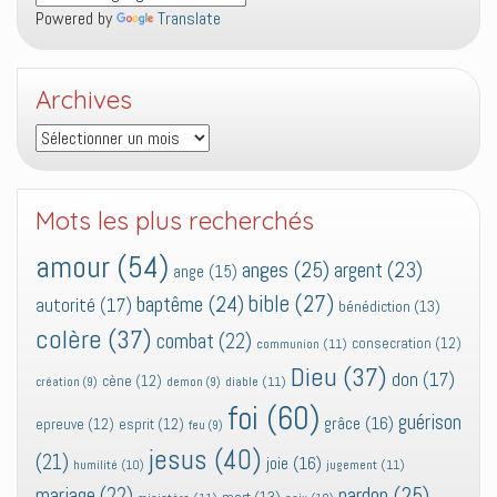
Powered by
Translate
Archives
Archives
Mots les plus recherchés
amour
(54)
anges
(25)
argent
(23)
ange
(15)
bible
(27)
baptême
(24)
autorité
(17)
bénédiction
(13)
colère
(37)
combat
(22)
consecration
(12)
communion
(11)
Dieu
(37)
don
(17)
cène
(12)
diable
(11)
création
(9)
demon
(9)
foi
(60)
guérison
grâce
(16)
epreuve
(12)
esprit
(12)
feu
(9)
jesus
(40)
(21)
joie
(16)
jugement
(11)
humilité
(10)
pardon
(25)
mariage
(22)