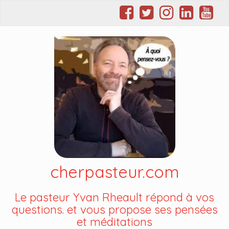
cherpasteur.com
Le pasteur Yvan Rheault répond à vos
questions. et vous propose ses pensées
et méditations