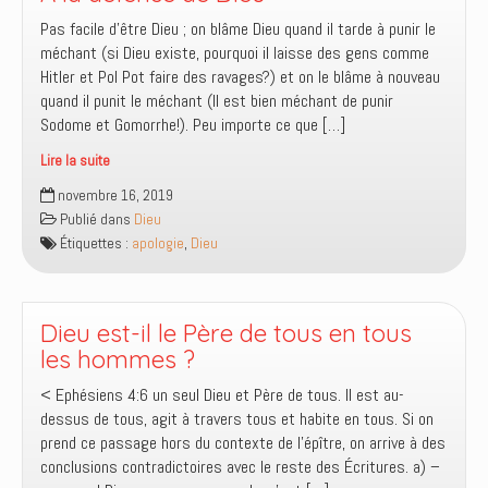
Pas facile d’être Dieu ; on blâme Dieu quand il tarde à punir le
méchant (si Dieu existe, pourquoi il laisse des gens comme
Hitler et Pol Pot faire des ravages?) et on le blâme à nouveau
quand il punit le méchant (Il est bien méchant de punir
Sodome et Gomorrhe!). Peu importe ce que […]
Lire la suite
À
novembre 16, 2019
la
Publié dans
Dieu
défense
Étiquettes :
apologie
,
Dieu
de
Dieu
Dieu est-il le Père de tous en tous
les hommes ?
< Ephésiens 4:6 un seul Dieu et Père de tous. Il est au-
dessus de tous, agit à travers tous et habite en tous. Si on
prend ce passage hors du contexte de l’épître, on arrive à des
conclusions contradictoires avec le reste des Écritures. a) –