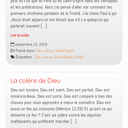
plus du Fils que du Père ou du Saint-Esprit dans les cantiques
et les prédications. Alors j’ai pensé d’aller voir comment les
premiers chrétiens parlaient de la Trinité. J’ai choisi Paul à qui
Jésus était apparu en me disant que s’il y a quelqu’un qui
parlerait souvent […]
Lire la suite
Père,
septembre 15, 2019
Fils
Publié dans
Dieu
,
Jésus
,
Saint-Esprit
et
Étiquettes :
Dieu
,
jesus
,
Saint-Esprit
,
trinité
Saint-
Esprit,
leur
fréquence
La colère de Dieu
mentionnée
Dieu est lumière, Dieu est saint, Dieu est parfait, Dieu est
miséricordieux, Dieu est juste, Dieu est comparé à bien des
choses pour nous apprendre à mieux le connaître. Dieu est
aussi un feu qui consume (Hébreux 12:29) Et qu’est-ce qui
alimente ce feu ? C’est sa colère contre les injustes
malfaisants qui préfèrent marcher […]