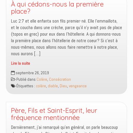
À qui cédons-nous la première
place?
Luc 2:7 et elle enfanta son fils premier-né. Elle l’emmaillota,
et le coucha dans une crèche, parce qu’il n’y avait pas de place
(topos en grec) pour eux dans l’hôtellerie. A qui donnons-nous
la première place dans l’hôtellerie de notre coeur? Si c’est à
nous-mêmes, nous allons nous faire remettre à notre place,
nous aurons […]
Lire la suite
À
septembre 26, 2019
qui
Publié dans
Colère
,
Consécration
cédons-
Étiquettes :
colère
,
diable
,
Dieu
,
vengeance
nous
la
première
place?
Père, Fils et Saint-Esprit, leur
fréquence mentionnée
Dernièrement, j’ai remarqué qu’en général, on parle beaucoup