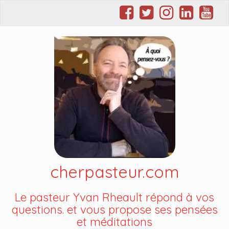
cherpasteur.com
Le pasteur Yvan Rheault répond à vos
questions. et vous propose ses pensées
et méditations