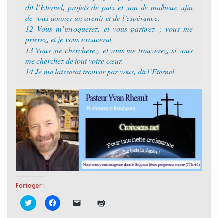
dit l’Eternel, projets de paix et non de malheur, afin
de vous donner un avenir et de l’espérance.‭
12 ‭‭Vous m’invoquerez, et vous partirez ; vous me
prierez, et je vous exaucerai.‭
13 ‭‭Vous me chercherez, et vous me trouverez, si vous
me cherchez de tout votre cœur.‭
14 ‭‭Je me laisserai trouver par vous, dit l’Eternel
Partager :
C
C
C
C
l
l
l
l
i
i
i
i