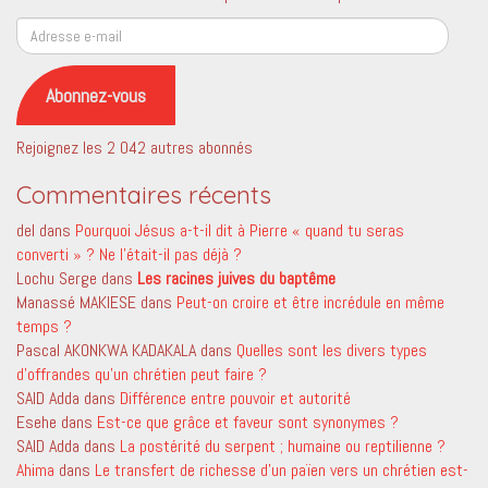
Adresse
e-
mail
Abonnez-vous
Rejoignez les 2 042 autres abonnés
Commentaires récents
del
dans
Pourquoi Jésus a-t-il dit à Pierre « quand tu seras
converti » ? Ne l’était-il pas déjà ?
Lochu Serge
dans
Les racines juives du baptême
Manassé MAKIESE
dans
Peut-on croire et être incrédule en même
temps ?
Pascal AKONKWA KADAKALA
dans
Quelles sont les divers types
d’offrandes qu’un chrétien peut faire ?
SAID Adda
dans
Différence entre pouvoir et autorité
Esehe
dans
Est-ce que grâce et faveur sont synonymes ?
SAID Adda
dans
La postérité du serpent ; humaine ou reptilienne ?
Ahima
dans
Le transfert de richesse d’un païen vers un chrétien est-