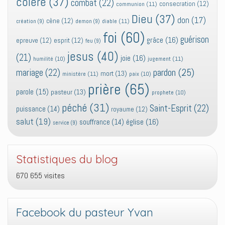
colère
(37)
combat
(22)
consecration
(12)
communion
(11)
Dieu
(37)
don
(17)
cène
(12)
diable
(11)
création
(9)
demon
(9)
foi
(60)
guérison
grâce
(16)
epreuve
(12)
esprit
(12)
feu
(9)
jesus
(40)
(21)
joie
(16)
jugement
(11)
humilité
(10)
pardon
(25)
mariage
(22)
mort
(13)
ministère
(11)
paix
(10)
prière
(65)
parole
(15)
pasteur
(13)
prophete
(10)
péché
(31)
Saint-Esprit
(22)
puissance
(14)
royaume
(12)
salut
(19)
église
(16)
souffrance
(14)
service
(9)
Statistiques du blog
670 655 visites
Facebook du pasteur Yvan