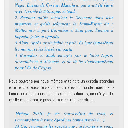
Niger, Lucius de Cyrène, Manahen, qui avait été élevé
avec Hérode le tétrarque, et Saul.‭
2 ‭‭Pendant qu’ils servaient le Seigneur dans leur
ministère et qu’ils jeûnaient, le Saint–Esprit dit :
Mettez–moi à part Barnabas et Saul pour l’œuvre à
laquelle je les ai appelés.‭
3 ‭‭Alors, après avoir jeûné et prié, ils leur imposèrent
les mains, et les laissèrent partir.‭
4 ‭‭Barnabas et Saul, envoyés par le Saint–Esprit,
descendirent à Séleucie, et de là ils s’embarquèrent
pour l’île de Chypre.‭
Nous pouvons par nous-mêmes atteindre un certain standing
et être une réussite selon les critères du monde, mais Dieu a
bien mieux pour nous si nous sommes dociles, ce qu’il y a de
meilleur dans notre pays sera à notre disposition.
Jérémie 29:10 ‭‭je me souviendrai de vous, et
j’accomplirai à votre égard ma bonne parole (…).‭
11 ‭‭Car je connais les projets que j’ai formés sur vous,