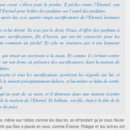
 son coeur s’éleva pour le perdre. Il pécha contre l’Eternel, son
 l’Eternel pour brûler des parfums sur l’autel des parfums.
 après lui, avec quatre-vingts sacrificateurs de l’Eternel, hommes
 et lui dirent: Tu n’as pas le droit, Ozias, d’offrir des parfums à
aux sacrificateurs, fils d’Aaron, qui ont été consacrés pour les
ar tu commets un péché! Et cela ne tournera pas à ton honneur
qui tenait un encensoir à la main. Et comme il s’irritait contre
ta sur son front, en présence des sacrificateurs, dans la maison de
rfums.
aria et tous les sacrificateurs portèrent les regards sur lui, et
. Ils le mirent précipitamment dehors, et lui-même se hâta de sortir,
é.
squ’au jour de sa mort, et il demeura dans une maison écartée
e la maison de l’Eternel. Et Jotham, son fils, était à la tête de la
le du pays.
e, même aux tables comme les diacres, en attendant qu’on nous fasse
ité que Dieu a placée en nous, comme Étienne, Philippe et les autres ont