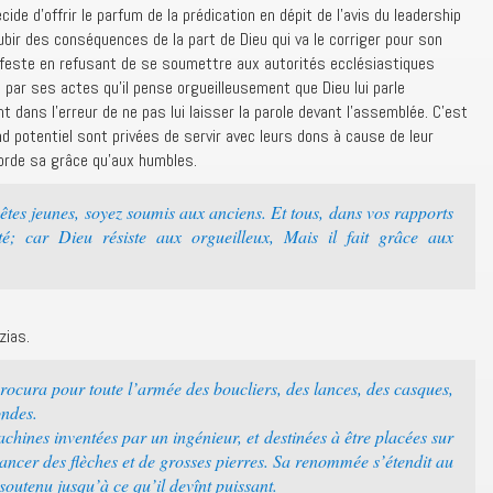
ide d’offrir le parfum de la prédication en dépit de l’avis du leadership
subir des conséquences de la part de Dieu qui va le corriger pour son
nifeste en refusant de se soumettre aux autorités ecclésiastiques
e par ses actes qu’il pense orgueilleusement que Dieu lui parle
t dans l’erreur de ne pas lui laisser la parole devant l’assemblée. C’est
d potentiel sont privées de servir avec leurs dons à cause de leur
ccorde sa grâce qu’aux humbles.
tes jeunes, soyez soumis aux anciens. Et tous, dans vos rapports
ité; car Dieu résiste aux orgueilleux, Mais il fait grâce aux
zias.
ocura pour toute l’armée des boucliers, des lances, des casques,
ondes.
achines inventées par un ingénieur, et destinées à être placées sur
 lancer des flèches et de grosses pierres. Sa renommée s’étendit au
 soutenu jusqu’à ce qu’il devînt puissant.