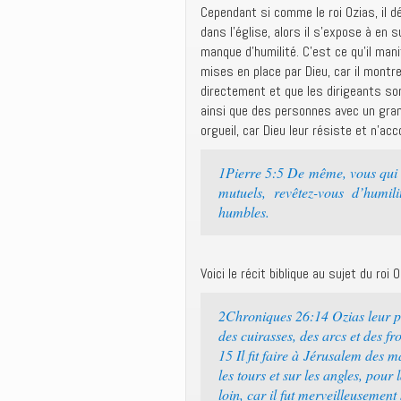
Cependant si comme le roi Ozias, il déc
dans l’église, alors il s’expose à en 
manque d’humilité. C’est ce qu’il ma
mises en place par Dieu, car il montr
directement et que les dirigeants son
ainsi que des personnes avec un gran
orgueil, car Dieu leur résiste et n’a
1Pierre 5:5 De même, vous qui ê
mutuels, revêtez-vous d’humil
humbles.
Voici le récit biblique au sujet du roi O
2Chroniques 26:14 Ozias leur pr
des cuirasses, des arcs et des fr
15 Il fit faire à Jérusalem des m
les tours et sur les angles, pour
loin, car il fut merveilleusement