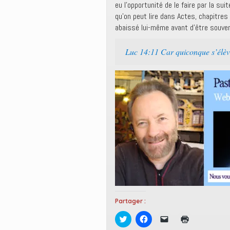
eu l’opportunité de le faire par la s
qu’on peut lire dans Actes, chapitres
abaissé lui-même avant d’être souver
Luc 14:11 Car quiconque s’élève
Partager :
C
C
C
C
l
l
l
l