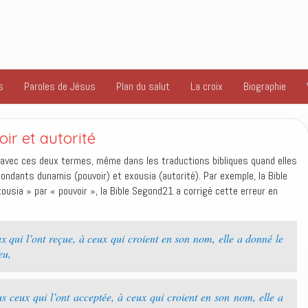
s
Paroles de Jésus
Plan du salut
La croix
Biographie
ir et autorité
 avec ces deux termes, même dans les traductions bibliques quand elles
ondants dunamis (pouvoir) et exousia (autorité). Par exemple, la Bible
usia » par « pouvoir », la Bible Segond21 a corrigé cette erreur en
 qui l’ont reçue, à ceux qui croient en son nom, elle a donné le
eu,
 ceux qui l’ont acceptée, à ceux qui croient en son nom, elle a