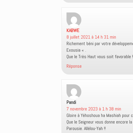
n
a
m
l
s
n
i
l
u
s
(
e
n
u
o
f
e
n
u
e
n
e
v
n
o
n
r
ê
KABWE
u
dit :
o
e
t
v
u
d
r
8 juillet 2021 à 14 h 31 min
e
v
a
e
l
e
n
)
Richement béni par votre développeme
l
l
s
e
l
u
Exousia « .
f
e
n
Que le Très Haut vous soit favorable !
e
f
e
n
e
n
ê
n
o
Réponse
t
ê
u
r
t
v
e
r
e
)
e
l
)
l
e
f
e
n
Pandi
dit :
ê
t
7 novembre 2023 à 1 h 38 min
r
Gloire à Yéhoshoua ha Mashiah pour c
e
)
Que le Seigneur vous donne encore la
Parousie. Allélou-Yah !!