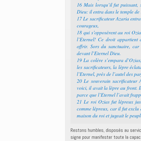
16 Mais lorsqu’il fut puissant,
Dieu: il entra dans le temple de
17 Le sacrificateur Azaria entra
courageux,
18 qui s’opposèrent au roi Ozias
l’Eternel! Ce droit appartient 
offrir. Sors du sanctuaire, c
devant l’Eternel Dieu.
19 La colère s’empara d’Ozias, 
les sacrificateurs, la lèpre écla
l’Eternel, près de l’autel des pa
20 Le souverain sacrificateur Az
voici, il avait la lèpre au front
parce que l’Eternel l’avait frapp
21 Le roi Ozias fut lépreux ju
comme lépreux, car il fut exclu d
maison du roi et jugeait le peup
Restons humbles, disposés au servic
signe pour manifester toute la capac