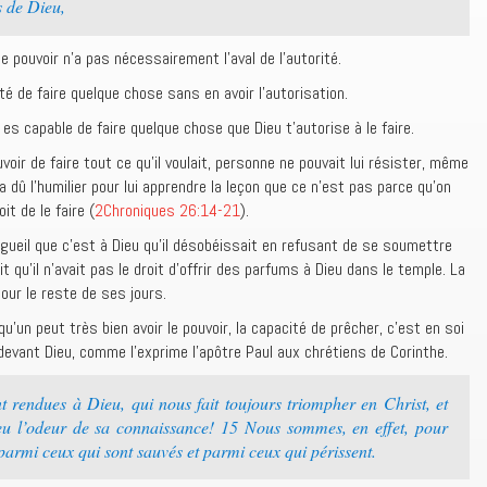
s de Dieu,
le pouvoir n’a pas nécessairement l’aval de l’autorité.
té de faire quelque chose sans en avoir l’autorisation.
es capable de faire quelque chose que Dieu t’autorise à le faire.
uvoir de faire tout ce qu’il voulait, personne ne pouvait lui résister, même
u a dû l’humilier pour lui apprendre la leçon que ce n’est pas parce qu’on
it de le faire (
2Chroniques 26:14-21
).
rgueil que c’est à Dieu qu’il désobéissait en refusant de se soumettre
t qu’il n’avait pas le droit d’offrir des parfums à Dieu dans le temple. La
our le reste de ses jours.
u’un peut très bien avoir le pouvoir, la capacité de prêcher, c’est en soi
evant Dieu, comme l’exprime l’apôtre Paul aux chrétiens de Corinthe.
 rendues à Dieu, qui nous fait toujours triompher en Christ, et
eu l’odeur de sa connaissance! 15 Nous sommes, en effet, pour
parmi ceux qui sont sauvés et parmi ceux qui périssent.