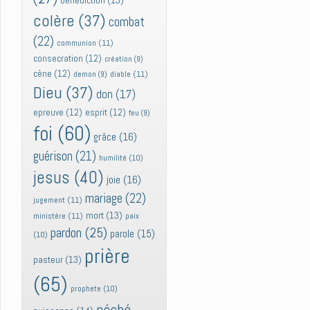
bénédiction
(13)
colère
(37)
combat
(22)
communion
(11)
consecration
(12)
création
(9)
cène
(12)
diable
(11)
demon
(9)
Dieu
(37)
don
(17)
epreuve
(12)
esprit
(12)
feu
(9)
foi
(60)
grâce
(16)
guérison
(21)
humilité
(10)
jesus
(40)
joie
(16)
mariage
(22)
jugement
(11)
mort
(13)
ministère
(11)
paix
pardon
(25)
parole
(15)
(10)
prière
pasteur
(13)
(65)
prophete
(10)
péché