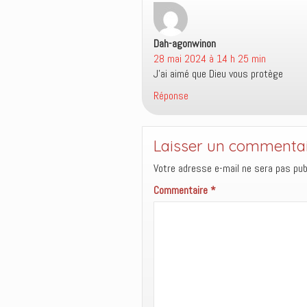
o
n
r
ê
u
o
e
t
v
u
d
r
e
v
a
e
Dah-agonwinon
dit :
l
e
n
)
l
l
s
28 mai 2024 à 14 h 25 min
e
l
u
f
e
n
J’ai aimé que Dieu vous protège
e
f
e
n
e
n
Réponse
ê
n
o
t
ê
u
r
t
v
e
r
e
)
e
l
)
l
Laisser un commenta
e
f
Votre adresse e-mail ne sera pas publ
e
n
ê
Commentaire
*
t
r
e
)