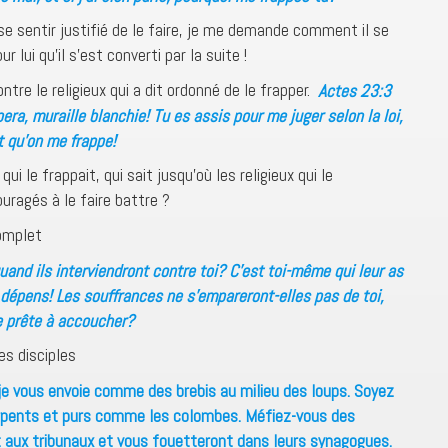
t se sentir justifié de le faire, je me demande comment il se
lui qu’il s’est converti par la suite !
ntre le religieux qui a dit ordonné de le frapper.
Actes 23:3
ppera, muraille blanchie! Tu es assis pour me juger selon la loi,
nt qu’on me frappe!
 qui le frappait, qui sait jusqu’où les religieux qui le
uragés à le faire battre ?
complet
and ils interviendront contre toi? C’est toi-même qui leur as
 dépens! Les souffrances ne s’empareront-elles pas de toi,
e prête à accoucher?
es disciples
je vous envoie comme des brebis au milieu des loups. Soyez
pents et purs comme les colombes. Méfiez-vous des
t aux tribunaux et vous fouetteront dans leurs synagogues.