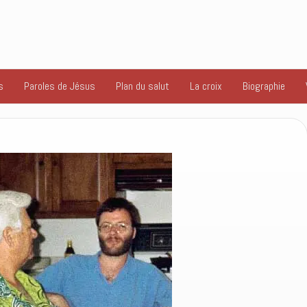
s
Paroles de Jésus
Plan du salut
La croix
Biographie