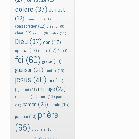
bénédiction
(13)
colère
(37)
combat
(22)
communion
(11)
consecration
(12)
création
(9)
cène
(12)
diable
(11)
demon
(9)
Dieu
(37)
don
(17)
epreuve
(12)
esprit
(12)
feu
(9)
foi
(60)
grâce
(16)
guérison
(21)
humilité
(10)
jesus
(40)
joie
(16)
mariage
(22)
jugement
(11)
mort
(13)
ministère
(11)
paix
pardon
(25)
parole
(15)
(10)
prière
pasteur
(13)
(65)
prophete
(10)
péché