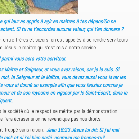
 qui leur as appris à agir en maîtres à tes dépens!On ne
ctent. Si tu ne t’accordes aucune valeur, qui t’en donnera ?
ur, entre frères et sœurs, on est appelés à se rendre serviteurs
e Jésus le maître qui s’est mis à notre service.
parmi vous sera votre serviteur.
Maître et Seigneur, et vous avez raison, car je le suis. Si
, moi, le Seigneur et le Maître, vous devez aussi vous laver les
 je vous ai donné un exemple afin que vous fassiez comme je
gneur et de son royaume en vigueur par le Saint-Esprit, dans le
iquent.
s la société où le respect se mérite par la démonstration
e fera écraser si on ne revendique pas nos droits.
ait frappé sans raison.
Jean 18:23 Jésus lui dit: Si j’ai mal
 de mal; et si j’ai bien parlé, pourquoi me frappes-tu?