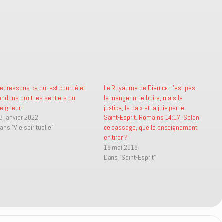
edressons ce qui est courbé et
Le Royaume de Dieu ce n’est pas
endons droit les sentiers du
le manger ni le boire, mais la
eigneur !
justice, la paix et la joie par le
3 janvier 2022
Saint-Esprit. Romains 14:17. Selon
ans "Vie spirituelle"
ce passage, quelle enseignement
en tirer ?
18 mai 2018
Dans "Saint-Esprit"