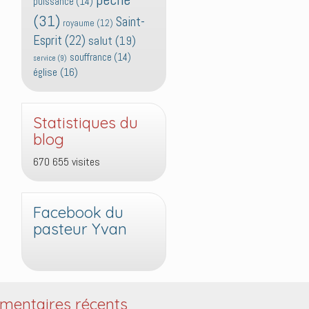
puissance
(14)
(31)
Saint-
royaume
(12)
Esprit
(22)
salut
(19)
souffrance
(14)
service
(9)
église
(16)
Statistiques du
blog
670 655 visites
Facebook du
pasteur Yvan
entaires récents