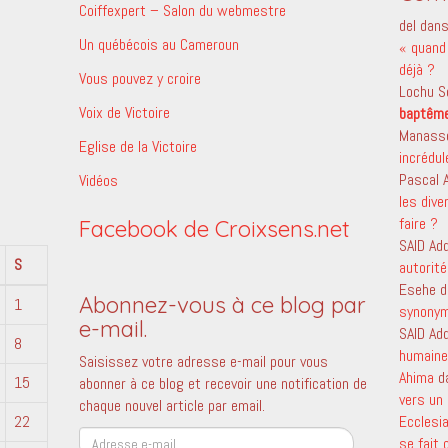
Coiffexpert – Salon du webmestre
del
dan
Un québécois au Cameroun
« quand 
déjà ?
Vous pouvez y croire
Lochu S
Voix de Victoire
baptêm
Manass
Eglise de la Victoire
incrédu
Pascal
Vidéos
les dive
faire ?
Facebook de Croixsens.net
SAID Ad
S
autorité
Esehe
d
Abonnez-vous à ce blog par
1
synony
e-mail.
SAID Ad
8
humaine 
Saisissez votre adresse e-mail pour vous
Ahima
d
15
abonner à ce blog et recevoir une notification de
vers un 
chaque nouvel article par email.
22
Ecclesi
Adresse
se fait