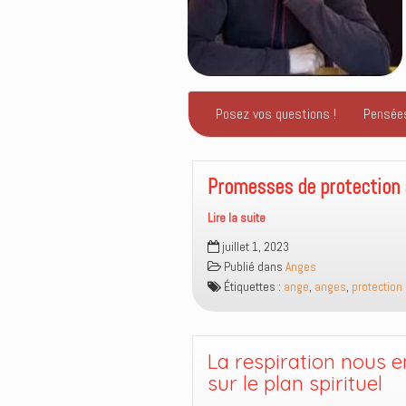
Posez vos questions !
Pensée
Promesses de protection 
Lire la suite
Promesses
juillet 1, 2023
de
Publié dans
Anges
protection
Étiquettes :
ange
,
anges
,
protection
angélique
La respiration nous 
sur le plan spirituel