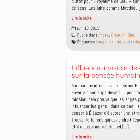
plutôt pour « royaume de Dieu » san
de sens. Les juifs comme Matthieu 
Lire la suite
Monter
avril 10, 2019
jusqu’au
Publié dans
Anges
,
Création
,
Dieu
septième
Étiquettes :
ange
,
ciel
,
cieux
,
créatio
ciel
?
Influence invisible d
sur la pensée humai
Abraham avait dit à son serviteur Él
enverrait son ange devant lui pour fa
mission, cela prouve que les anges 
influencer les gens ; dans ce cas, l’a
penser à Éléazar d’élaborer une stra
trouver la femme qui deviendrait l’é
et il a aussi inspiré Rachel […]
Lire la suite