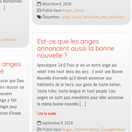
Le
s distinction
décembre 6, 2018
vrai
[…]
Publié dans
Anges
,
Jésus
pain
Étiquettes :
ange
,
jesus
,
nourriture
,
pain
,
provision
de
vie
qui
vient
n
,
creature
Est-ce que les anges
du
annoncent aussi la bonne
ciel
nouvelle ?
es anges
Apocalypse 14:6 Puis je vis un autre ange qui
ne
volait très haut dans les airs ; il avait une Bonne
Nouvelle éternelle qu’il devait annoncer aux
éazar que Dieu
habitants de la terre, aux gens de toute nation,
ire réussir sa
toute tribu, toute langue et tout peuple. Les
peuvent
anges ne sont pas mandatés pour aller annoncer
nge a fait
la même bonne nouvelle […]
tégie pour
pouse d’Isaac
Lire la suite
Est-
septembre 8, 2018
ce
Publié dans
Anges
,
Derniers temps
,
Évangélisation