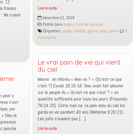
 12
Lire la suite
Pourquoi
décembre 11, 2018
Amalek
Publié dans
Anges
,
Combat spirituel
est
Étiquettes :
ange
,
combat
,
guerre
,
lutte
,
prière
3
venu
Comments
combattre
Israël
à
Rephidim
Le vrai pain de vie qui vient
et
du ciel
quelle
tième
Manne : en hébreu « Man na ? » (Qu’est-ce que
leçon
c’est ?) Exode 16:15-16. Dieu avait fait pleuvoir
peut-
sur le peuple du « Qu’est-ce que c’est ? » en
on
n peut y
quantité suffisante pour tous les jours (Psaumes
tirer
omme c’est
78:24-25). Cette man na, ce pain venu du ciel les
de
ïque, par
garda en vie pendant 40 ans (Néhémie 9:20-21).
cet
 « Dieu le
Les juifs n’avaient pas […]
événement
expression
?
uc penche
Lire la suite