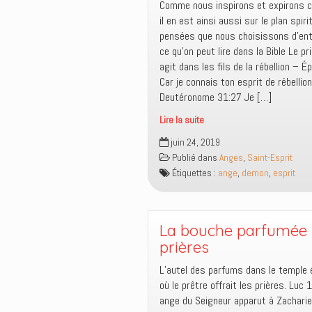
Comme nous inspirons et expirons
il en est ainsi aussi sur le plan spiri
pensées que nous choisissons d’entr
ce qu’on peut lire dans la Bible Le pri
agit dans les fils de la rébellion – 
Car je connais ton esprit de rébellio
Deutéronome 31:27 Je […]
Lire la suite
La
juin 24, 2019
respiration
Publié dans
Anges
,
Saint-Esprit
nous
Étiquettes :
ange
,
demon
,
esprit
enseigne
sur
le
plan
La bouche parfumée 
spirituel
prières
L’autel des parfums dans le temple é
où le prêtre offrait les prières. Luc 1:11 ‭‭Al
ange du Seigneur apparut à Zacharie,