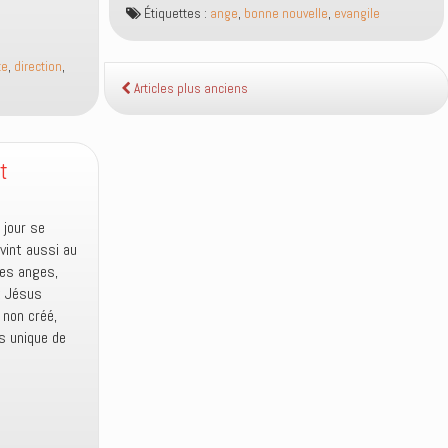
que
Étiquettes :
ange
,
bonne nouvelle
,
evangile
les
anges
annoncent
te
,
direction
,
aussi
Articles plus anciens
la
bonne
nouvelle
t
?
n jour se
 vint aussi au
res anges,
t Jésus
 non créé,
s unique de