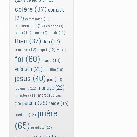
bénédiction
(13)
colère
(37)
combat
(22)
communion
(11)
consecration
(12)
création
(9)
cène
(12)
diable
(11)
demon
(9)
Dieu
(37)
don
(17)
epreuve
(12)
esprit
(12)
feu
(9)
foi
(60)
grâce
(16)
guérison
(21)
humilité
(10)
jesus
(40)
joie
(16)
mariage
(22)
jugement
(11)
mort
(13)
ministère
(11)
paix
pardon
(25)
parole
(15)
(10)
prière
pasteur
(13)
(65)
prophete
(10)
péché