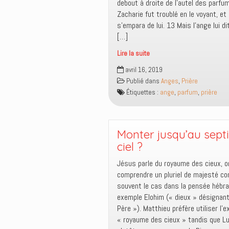
debout à droite de l’autel des parfums.‭
s’empara de lui. 13 ‭‭Mais l’ange lui dit : Ne crains
[…]
Lire la suite
La
avril 16, 2019
bouche
Publié dans
Anges
,
Prière
parfumée
Étiquettes :
ange
,
parfum
,
prière
par
nos
prières
Monter jusqu’au sep
ciel ?
Jésus parle du royaume des cieux, o
comprendre un pluriel de majesté c
souvent le cas dans la pensée hébra
exemple Elohim (« dieux » désignant
Père »). Matthieu préfère utiliser l’
« royaume des cieux » tandis que L