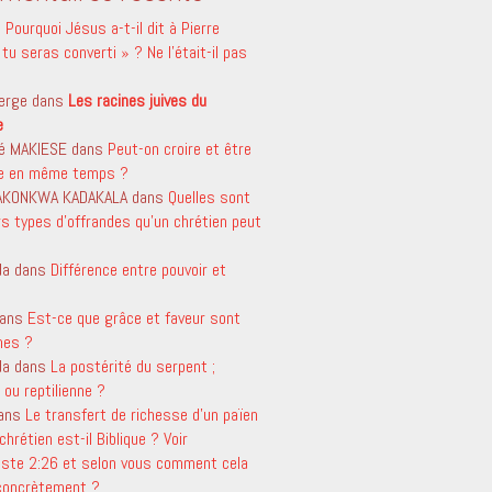
s
Pourquoi Jésus a-t-il dit à Pierre
tu seras converti » ? Ne l’était-il pas
erge
dans
Les racines juives du
e
é MAKIESE
dans
Peut-on croire et être
le en même temps ?
 AKONKWA KADAKALA
dans
Quelles sont
rs types d’offrandes qu’un chrétien peut
da
dans
Différence entre pouvoir et
ans
Est-ce que grâce et faveur sont
mes ?
da
dans
La postérité du serpent ;
ou reptilienne ?
ans
Le transfert de richesse d’un païen
chrétien est-il Biblique ? Voir
aste 2:26 et selon vous comment cela
 concrètement ?