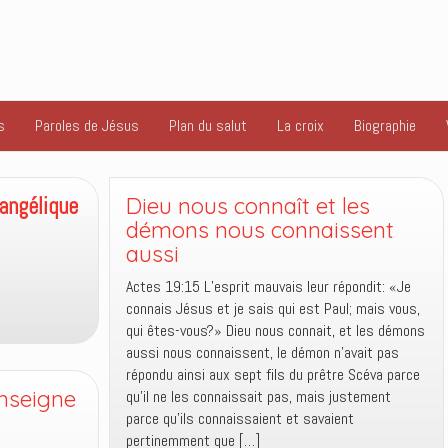
s
Paroles de Jésus
Plan du salut
La croix
Biographie
la
rébellion
angélique
Dieu nous connaît et les
démons nous connaissent
aussi
Actes 19:15 L’esprit mauvais leur répondit: «Je
connais Jésus et je sais qui est Paul; mais vous,
qui êtes-vous?» Dieu nous connait, et les démons
aussi nous connaissent, le démon n’avait pas
répondu ainsi aux sept fils du prêtre Scéva parce
enseigne
qu’il ne les connaissait pas, mais justement
parce qu’ils connaissaient et savaient
pertinemment que […]