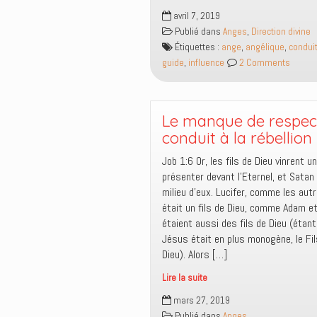
Influence
avril 7, 2019
invisible
Publié dans
Anges
,
Direction divine
des
Étiquettes :
ange
,
angélique
,
condui
anges
guide
,
influence
2 Comments
sur
la
pensée
humaine
Le manque de respec
conduit à la rébellion
Job 1:6 Or, les fils de Dieu vinrent u
présenter devant l’Eternel, et Satan
milieu d’eux. Lucifer, comme les aut
était un fils de Dieu, comme Adam e
étaient aussi des fils de Dieu (étant
Jésus était en plus monogène, le Fil
Dieu). Alors […]
Lire la suite
Le
mars 27, 2019
manque
Publié dans
Anges