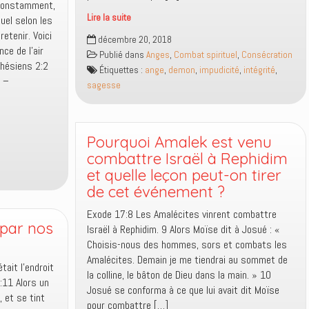
 constamment,
Lire la suite
tuel selon les
Dieu
etenir. Voici
décembre 20, 2018
nous
nce de l’air
Publié dans
Anges
,
Combat spirituel
,
Consécration
connaît
Éphésiens 2:2
Étiquettes :
ange
,
demon
,
impudicité
,
intégrité
,
et
n –
sagesse
les
démons
nous
connaissent
Pourquoi Amalek est venu
aussi
combattre Israël à Rephidim
et quelle leçon peut-on tirer
de cet événement ?
Exode 17:8 Les Amalécites vinrent combattre
par nos
Israël à Rephidim. 9 Alors Moïse dit à Josué : «
Choisis-nous des hommes, sors et combats les
Amalécites. Demain je me tiendrai au sommet de
tait l’endroit
la colline, le bâton de Dieu dans la main. » 10
ors un
Josué se conforma à ce que lui avait dit Moïse
 et se tint
pour combattre […]