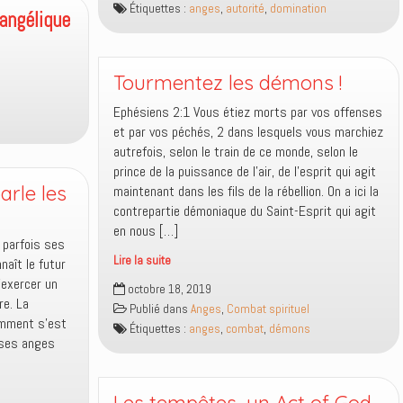
que
Étiquettes :
anges
,
autorité
,
domination
angélique
diable
cela
désigne
seulement
Tourmentez les démons !
Dieu
ou
Ephésiens 2:1 Vous étiez morts par vos offenses
les
et par vos péchés, 2 dans lesquels vous marchiez
anges
autrefois, selon le train de ce monde, selon le
aussi
prince de la puissance de l’air, de l’esprit qui agit
?
arle les
maintenant dans les fils de la rébellion. On a ici la
contrepartie démoniaque du Saint-Esprit qui agit
en nous […]
 parfois ses
Lire la suite
nnaît le futur
Tourmentez
d’exercer un
octobre 18, 2019
les
re. La
Publié dans
Anges
,
Combat spirituel
démons
omment s’est
Étiquettes :
anges
,
combat
,
démons
!
 ses anges