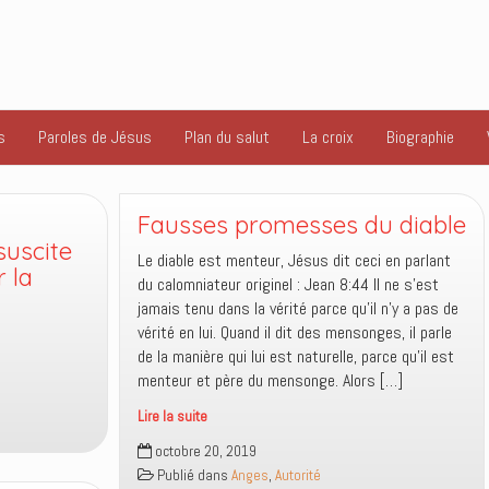
s
Paroles de Jésus
Plan du salut
La croix
Biographie
de
Fausses promesses du diable
nous
suscite
pour
Le diable est menteur, Jésus dit ceci en parlant
r la
la
du calomniateur originel : Jean 8:44 Il ne s’est
connaissance
jamais tenu dans la vérité parce qu’il n’y a pas de
du
vérité en lui. Quand il dit des mensonges, il parle
bien
de la manière qui lui est naturelle, parce qu’il est
et
menteur et père du mensonge. Alors […]
du
Lire la suite
mal.
Fausses
Est
octobre 20, 2019
promesses
ce
Publié dans
Anges
,
Autorité
du