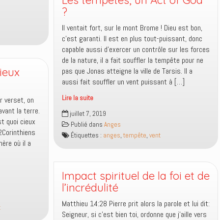
Les tempêtes, un Act of God
?
Il ventait fort, sur le mont Brome ! Dieu est bon,
c’est garanti. Il est en plus tout-puissant, donc
capable aussi d’exercer un contrôle sur les forces
de la nature, il a fait souffler la tempête pour ne
cieux
pas que Jonas atteigne la ville de Tarsis. Il a
aussi fait souffler un vent puissant à […]
Lire la suite
r verset, on
Les
avant la terre.
juillet 7, 2019
tempêtes,
t quoi cieux
Publié dans
Anges
un
(2Corinthiens
Étiquettes :
anges
,
tempête
,
vent
Act
ère où il a
of
God
?
Impact spirituel de la foi et de
l’incrédulité
Matthieu 14:28 Pierre prit alors la parole et lui dit:
t
Seigneur, si c’est bien toi, ordonne que j’aille vers