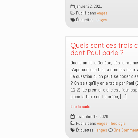
Le
janvier 22, 2021
destructeur
Publié dans
Anges
dont
Étiquettes :
anges
parle
les
Écritures,
qui
Quels sont ces trois 
est-
dont Paul parle ?
il
Quand on lit la Genèse, dès le premie
?
s’aperçoit que Dieu a créé les cieux 
La question qu’on peut se poser c’es
? On sait qu’il y en a trois par Paul 
12:2). Le premier ciel c’est l’atmosph
placé la terre qu’il a créée, […]
Lire la suite
Quels
novembre 18, 2020
sont
Publié dans
Anges
,
Théologie
ces
Étiquettes :
anges
One Commen
trois