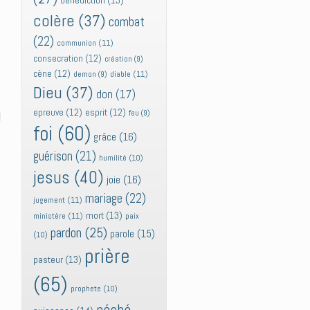
bénédiction
(13)
colère
(37)
combat
(22)
communion
(11)
consecration
(12)
création
(9)
cène
(12)
diable
(11)
demon
(9)
Dieu
(37)
don
(17)
epreuve
(12)
esprit
(12)
feu
(9)
foi
(60)
grâce
(16)
guérison
(21)
humilité
(10)
jesus
(40)
joie
(16)
mariage
(22)
jugement
(11)
mort
(13)
ministère
(11)
paix
pardon
(25)
parole
(15)
(10)
prière
pasteur
(13)
(65)
prophete
(10)
péché