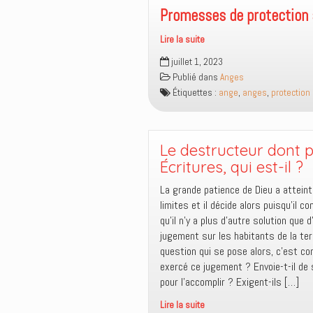
diverses
Promesses de protection 
réactions
Lire la suite
sur
Promesses
la
juillet 1, 2023
de
création
Publié dans
Anges
protection
Étiquettes :
ange
,
anges
,
protection
angélique
Le destructeur dont p
Écritures, qui est-il ?
La grande patience de Dieu a atteint
limites et il décide alors puisqu’il co
qu’il n’y a plus d’autre solution que 
jugement sur les habitants de la ter
question qui se pose alors, c’est c
exercé ce jugement ? Envoie-t-il de
pour l’accomplir ? Exigent-ils […]
Lire la suite