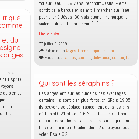
toi sur l’eau. – 29 Viens! répondit Jésus. Pierre
sortit de la barque et se mit à marcher sur l’eau
lit que
pour aller à Jésus. 30 Mais quand il remarqua la
violence du vent, il prit peur. […]
 comme
Lire la suite
 et du
Impact
juillet 5, 2019
désigne
spirituel
Publié dans
Anges
,
Combat spirituel
,
Foi
s anges
de
Étiquettes :
anges
,
combat
,
délivrance
,
demon
,
foi
la
foi
« nous »
et
aint-Esprit).
de
Qui sont les séraphins ?
, voyons
l’incrédulité
e du bien et
Les anges ont sur les humains des avantages
ue la
certains; ils sont bien plus forts, cf. 2Rois 19:35,
 prendre
ils peuvent se déplacer rapidement dans les airs
é et le
cf. Daniel 9:21 et Job 1:6-7. En fait, on sait peu
de choses sur les séraphins plus spécifiquement.
Les séraphins ont 6 ailes, dont 2 employées pour
voler. Esaïe 6:2 […]