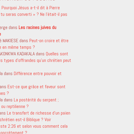
s
Pourquoi Jésus a-t-il dit à Pierre
tu seras converti » ? Ne l’était-il pas
erge
dans
Les racines juives du
e
é MAKIESE
dans
Peut-on croire et être
le en même temps ?
 AKONKWA KADAKALA
dans
Quelles sont
rs types d’offrandes qu’un chrétien peut
da
dans
Différence entre pouvoir et
ans
Est-ce que grâce et faveur sont
mes ?
da
dans
La postérité du serpent ;
ou reptilienne ?
ans
Le transfert de richesse d’un païen
chrétien est-il Biblique ? Voir
aste 2:26 et selon vous comment cela
 concrètement ?