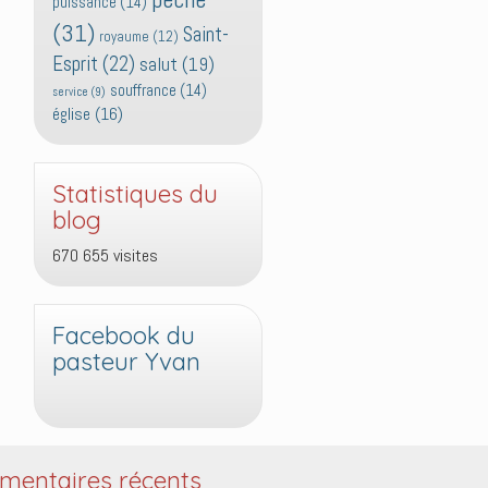
puissance
(14)
(31)
Saint-
royaume
(12)
Esprit
(22)
salut
(19)
souffrance
(14)
service
(9)
église
(16)
Statistiques du
blog
670 655 visites
Facebook du
pasteur Yvan
entaires récents