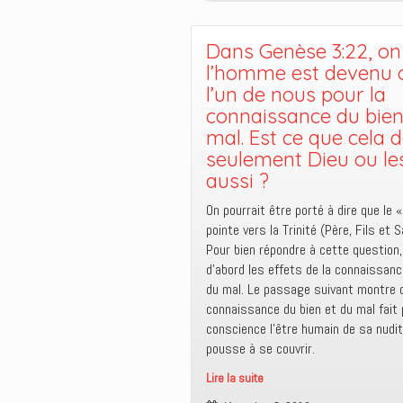
cieux
dont
Paul
Dans Genèse 3:22, on 
parle
l’homme est devenu
?
l’un de nous pour la
connaissance du bien
mal. Est ce que cela 
seulement Dieu ou le
aussi ?
On pourrait être porté à dire que le 
pointe vers la Trinité (Père, Fils et S
Pour bien répondre à cette question
d’abord les effets de la connaissanc
du mal. Le passage suivant montre q
connaissance du bien et du mal fait
conscience l’être humain de sa nudit
pousse à se couvrir.
Lire la suite
Dans