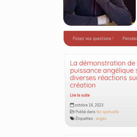
Posez vos questions !
Pensée
La démonstration de
puissance angélique 
diverses réactions su
création
Lire la suite
La
octobre 16, 2023
démonstration
Publié dans
Vie spirituelle
de
Étiquettes :
anges
puissance
angélique
suscite