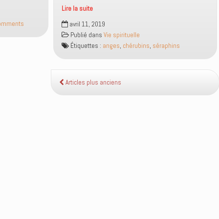
Lire la suite
Qui
omments
avril 11, 2019
sont
Publié dans
Vie spirituelle
les
Étiquettes :
anges
,
chérubins
,
séraphins
séraphins
?
Articles plus anciens