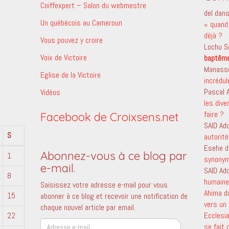
Coiffexpert – Salon du webmestre
del
dan
Un québécois au Cameroun
« quand 
déjà ?
Vous pouvez y croire
Lochu S
Voix de Victoire
baptêm
Manass
Eglise de la Victoire
incrédu
Pascal
Vidéos
les dive
faire ?
Facebook de Croixsens.net
SAID Ad
S
autorité
Esehe
d
Abonnez-vous à ce blog par
1
synony
e-mail.
SAID Ad
8
humaine 
Saisissez votre adresse e-mail pour vous
Ahima
d
15
abonner à ce blog et recevoir une notification de
vers un 
chaque nouvel article par email.
22
Ecclesi
Adresse
se fait