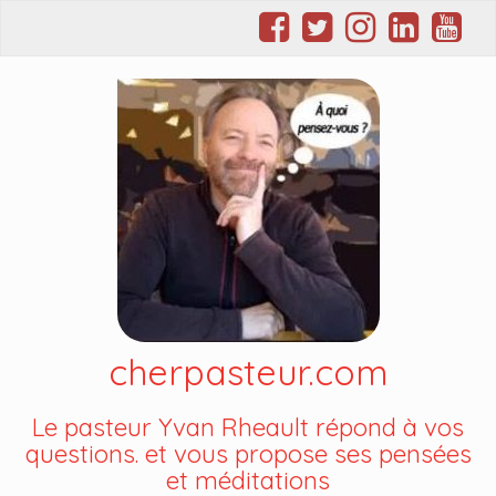
cherpasteur.com
Le pasteur Yvan Rheault répond à vos
questions. et vous propose ses pensées
et méditations