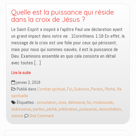
malheur
et
Quelle est la puissance qui réside
non
dans la croix de Jésus ?
PAR
Le Saint-Esprit a inspiré à l’apôtre Paul une déclaration ayant
le
un grand impact dans notre vie : 1Corinthiens 1:18 En effet, le
malheur
message de la croix est une folie pour ceux qui périssent,
mais pour nous qui sommes sauvés, il est la puissance de
Dieu. Examinons ensemble en quoi cela consiste en détail
avec toutes […]
Lire la suite
Quelle
janvier 2, 2018
est
Publié dans
Combat spirituel
,
Foi
,
Guérison
,
Pardon
,
Péché
,
Vie
la
spirituelle
puissance
Étiquettes :
consolation
,
croix
,
délivrance
,
foi
,
miséricorde
,
qui
obéissance
,
pardon
,
péché
,
prédication
,
puissance
,
reconciliation
,
réside
victoire
One Comment
dans
la
croix