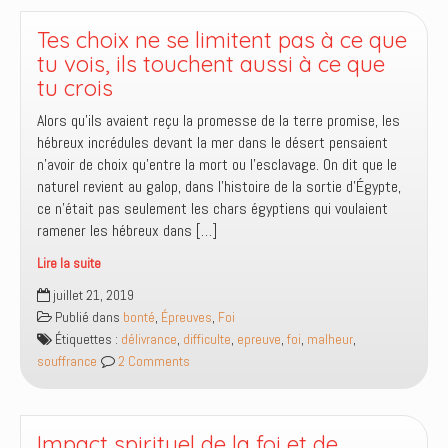
le
malheur
Tes choix ne se limitent pas à ce que
et
tu vois, ils touchent aussi à ce que
non
tu crois
PAR
Alors qu’ils avaient reçu la promesse de la terre promise, les
le
hébreux incrédules devant la mer dans le désert pensaient
malheur
n’avoir de choix qu’entre la mort ou l’esclavage. On dit que le
naturel revient au galop, dans l’histoire de la sortie d’Égypte,
ce n’était pas seulement les chars égyptiens qui voulaient
ramener les hébreux dans […]
Lire la suite
Tes
juillet 21, 2019
choix
Publié dans
bonté
,
Épreuves
,
Foi
ne
Étiquettes :
délivrance
,
difficulte
,
epreuve
,
foi
,
malheur
,
se
souffrance
2 Comments
limitent
pas
à
ce
Impact spirituel de la foi et de