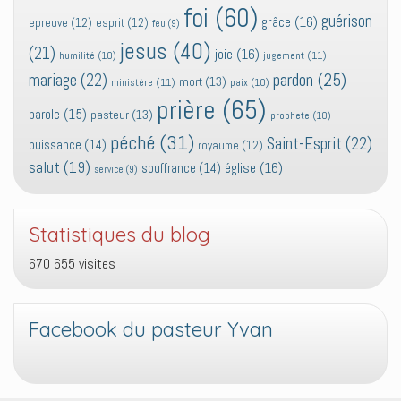
foi
(60)
guérison
grâce
(16)
epreuve
(12)
esprit
(12)
feu
(9)
jesus
(40)
(21)
joie
(16)
jugement
(11)
humilité
(10)
pardon
(25)
mariage
(22)
mort
(13)
ministère
(11)
paix
(10)
prière
(65)
parole
(15)
pasteur
(13)
prophete
(10)
péché
(31)
Saint-Esprit
(22)
puissance
(14)
royaume
(12)
salut
(19)
église
(16)
souffrance
(14)
service
(9)
Statistiques du blog
670 655 visites
Facebook du pasteur Yvan