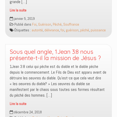
grande […]
des
démons
Lire la suite
TA
janvier 5, 2019
foi
Publié dans
Foi
,
Guérison
,
Péché
,
Souffrance
te
Étiquettes :
autorité
,
délivrance
,
foi
,
guérison
,
péché
,
puissance
donne
accès
à
l’autorité
Sous quel angle, 1Jean 3:8 nous
sur
présente-t-il la mission de Jésus ?
les
1Jean 3:8 celui qui pèche est du diable et le diable pèche
puissances
depuis le commencement. Le Fils de Dieu est apparu avant de
du
détruire les oeuvres du diable. Qu’est-ce que cela veut dire
mal
« les oeuvres du diable? » Les oeuvres du diable se
manifestent par le chaos sous toutes ses formes résultant
du péché des hommes. […]
Lire la suite
Sous
décembre 24, 2018
quel