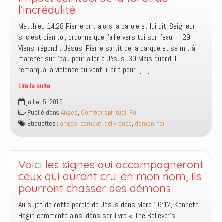
que
l’incrédulité
tu
Matthieu 14:28 Pierre prit alors la parole et lui dit: Seigneur,
vois,
si c’est bien toi, ordonne que j’aille vers toi sur l’eau. – 29
ils
Viens! répondit Jésus. Pierre sortit de la barque et se mit à
touchent
marcher sur l’eau pour aller à Jésus. 30 Mais quand il
aussi
remarqua la violence du vent, il prit peur. […]
à
ce
Lire la suite
que
Impact
juillet 5, 2019
tu
spirituel
Publié dans
Anges
,
Combat spirituel
,
Foi
crois
de
Étiquettes :
anges
,
combat
,
délivrance
,
demon
,
foi
la
foi
et
de
Voici les signes qui accompagneront
l’incrédulité
ceux qui auront cru: en mon nom, ils
pourront chasser des démons
Au sujet de cette parole de Jésus dans Marc 16:17, Kenneth
Hagin commente ainsi dans son livre « The Believer’s