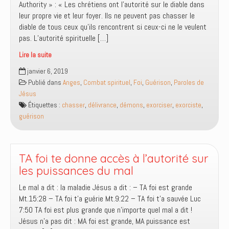
Authority » : « Les chrétiens ont l’autorité sur le diable dans
leur propre vie et leur foyer. Ils ne peuvent pas chasser le
diable de tous ceux qu’ils rencontrent si ceux-ci ne le veulent
pas. L’autorité spirituelle […]
Lire la suite
Voici
janvier 6, 2019
les
Publié dans
Anges
,
Combat spirituel
,
Foi
,
Guérison
,
Paroles de
signes
Jésus
qui
Étiquettes :
chasser
,
délivrance
,
démons
,
exorciser
,
exorciste
,
accompagneront
guérison
ceux
qui
auront
cru:
TA foi te donne accès à l’autorité sur
en
les puissances du mal
mon
Le mal a dit : la maladie Jésus a dit : – TA foi est grande
nom,
Mt.15:28 – TA foi t’a guérie Mt.9:22 – TA foi t’a sauvée Luc
ils
7:50 TA foi est plus grande que n’importe quel mal a dit !
pourront
Jésus n’a pas dit : MA foi est grande, MA puissance est
chasser