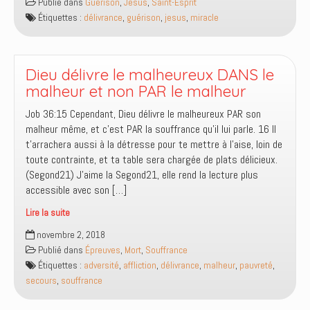
Publié dans
Guérison
,
Jésus
,
Saint-Esprit
angle,
Étiquettes :
délivrance
,
guérison
,
jesus
,
miracle
1Jean
3:8
nous
présente-
Dieu délivre le malheureux DANS le
t-
malheur et non PAR le malheur
il
Job 36:15 Cependant, Dieu délivre le malheureux PAR son
la
malheur même, et c’est PAR la souffrance qu’il lui parle. 16 Il
mission
t’arrachera aussi à la détresse pour te mettre à l’aise, loin de
de
toute contrainte, et ta table sera chargée de plats délicieux.
Jésus
(Segond21) J’aime la Segond21, elle rend la lecture plus
?
accessible avec son […]
Lire la suite
Dieu
novembre 2, 2018
délivre
Publié dans
Épreuves
,
Mort
,
Souffrance
le
Étiquettes :
adversité
,
affliction
,
délivrance
,
malheur
,
pauvreté
,
malheureux
secours
,
souffrance
DANS
le