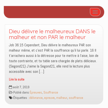
Afficher/
Dieu délivre le malheureux DANS le
malheur et non PAR le malheur
Job 36:15 Cependant, Dieu délivre le malheureux PAR son
malheur même, et c’est PAR la souffrance qu’il lui parle. 16 Il
t’arrachera aussi à la détresse pour te mettre à l’aise, loin de
toute contrainte, et ta table sera chargée de plats délicieux.
(Segond21) J’aime la Segond21, elle rend la lecture plus
accessible avec son […]
Lire la suite
Dieu
août 7, 2019
délivre
Publié dans
Épreuves
,
Souffrance
le
Étiquettes :
délivrance
,
epreuve
,
malheur
,
souffrance
malheureux
DANS