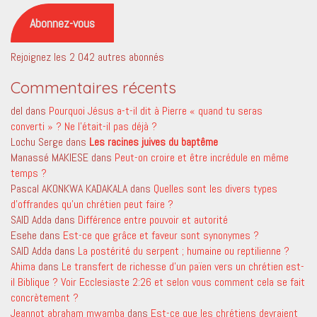
mail
Abonnez-vous
Rejoignez les 2 042 autres abonnés
Commentaires récents
del
dans
Pourquoi Jésus a-t-il dit à Pierre « quand tu seras
converti » ? Ne l’était-il pas déjà ?
Lochu Serge
dans
Les racines juives du baptême
Manassé MAKIESE
dans
Peut-on croire et être incrédule en même
temps ?
Pascal AKONKWA KADAKALA
dans
Quelles sont les divers types
d’offrandes qu’un chrétien peut faire ?
SAID Adda
dans
Différence entre pouvoir et autorité
Esehe
dans
Est-ce que grâce et faveur sont synonymes ?
SAID Adda
dans
La postérité du serpent ; humaine ou reptilienne ?
Ahima
dans
Le transfert de richesse d’un païen vers un chrétien est-
il Biblique ? Voir Ecclesiaste 2:26 et selon vous comment cela se fait
concrètement ?
Jeannot abraham mwamba
dans
Est-ce que les chrétiens devraient