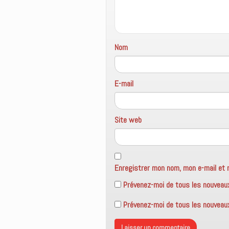
r
t
v
e
r
e
)
e
l
)
l
e
f
Nom
e
n
ê
t
r
e
E-mail
)
Site web
Enregistrer mon nom, mon e-mail et 
Prévenez-moi de tous les nouveau
Prévenez-moi de tous les nouveaux 