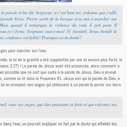
a parole et lui dit: Seigneur, si c’est bien toi, ordonne que j’aille
répondit Jésus. Pierre sortit de la barque et se mit à marcher sur
Mais quand il remarqua la violence du vent, il prit peur. Il
u et s’écria: Seigneur, sauve-moi! 31 Aussitôt, Jésus étendit la
 ta confiance est faible! Pourquoi as-tu douté?
rges pour marcher sur l’eau.
elle, la loi de la gravité a été supplantée par une loi encore plus forte, la
Romains 3:27) ! La parole de Jésus avait été prononcée, alors comment a-
bien possible que ce soit que suite à la parole de Jésus, Dieu a envoyé
s, comme on lit dans le Psaumes 91. Jésus est qui la parole de Dieu, a
lui en envoyant ses anges qui obéissent à sa parole le porter sur leurs
l, vous ses anges, qui êtes puissants et forts et qui exécutez ses
ans l’eau, on pourrait expliquer ce fait par le doute qui affaiblit les