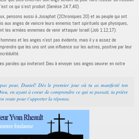
’est ce qui s’est produit (Genèse 24:7,40).
x, pensons aussi à Josaphat (2Chroniques 20) et au peuple qui ont
rmis aux anges de vaincre leurs ennemis tant spirituels que physiques,
ient les armées ennemies de venir attaquer Israël (Job 1:12,17).
s hommes et les anges n’est pas évidente, mais il y a assez de
mprendre que les uns ont une influence sur les autres, positive par leur
incrédulité.
es paroles qui inviteront Dieu à envoyer ses anges oeuvrer en notre
 pas peur, Daniel! Dès le premier jour où tu as manifesté ton
eu, en ayant à coeur de comprendre ce qui se passait, ta prière
 en route pour t’apporter la réponse.