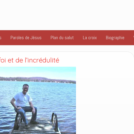
s
Paroles de Jésus
Plan du salut
La croix
Biographie
oi et de l’incrédulité