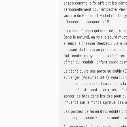
anges comme la foi affaiblit les démon
personnellement pour empêcher Pierre 
victoire de Gabriel et Michel sur l’an
efficaces dit Jacques 5:16.
Il y a des démons qui sont défaits se
Dans le naturel, on voit le sourd muet
a réussi à chasser Beelzebul via le d
passant du temps au préalable dans le
fait reculer le royaume des ténèbres,
démon qui rendait l’enfant sourd et m
Le péché ouvre une porte au diable (
au danger (Psaumes 34:7). Pourquoi? P
au diable qui prend le dessus dans la
monde céleste sont inter-reliés même
garder les bras dans les airs pour qu
influence sur le monde spirituel des 
Les paroles de foi ou d’incrédulité o
que l’ange a rendu Zacharie muet jus
Abraham avait déclaré par la foi à El