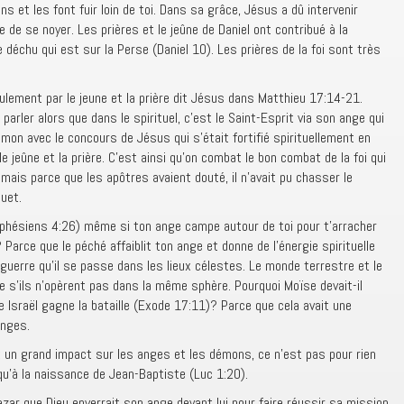
s et les font fuir loin de toi. Dans sa grâce, Jésus a dû intervenir
de se noyer. Les prières et le jeûne de Daniel ont contribué à la
ge déchu qui est sur la Perse (Daniel 10). Les prières de la foi sont très
ulement par le jeune et la prière dit Jésus dans Matthieu 17:14-21.
 parler alors que dans le spirituel, c’est le Saint-Esprit via son ange qui
émon avec le concours de Jésus qui s’était fortifié spirituellement en
 jeûne et la prière. C’est ainsi qu’on combat le bon combat de la foi qui
 mais parce que les apôtres avaient douté, il n’avait pu chasser le
uet.
Ephésiens 4:26) même si ton ange campe autour de toi pour t’arracher
arce que le péché affaiblit ton ange et donne de l’énergie spirituelle
 guerre qu’il se passe dans les lieux célestes. Le monde terrestre et le
 s’ils n’opèrent pas dans la même sphère. Pourquoi Moïse devait-il
e Israël gagne la bataille (Exode 17:11)? Parce que cela avait une
anges.
nt un grand impact sur les anges et les démons, ce n’est pas pour rien
qu’à la naissance de Jean-Baptiste (Luc 1:20).
éazar que Dieu enverrait son ange devant lui pour faire réussir sa mission