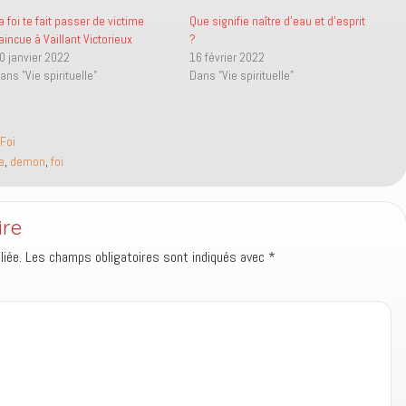
a foi te fait passer de victime
Que signifie naître d’eau et d’esprit
aincue à Vaillant Victorieux
?
0 janvier 2022
16 février 2022
ans "Vie spirituelle"
Dans "Vie spirituelle"
Foi
e
,
demon
,
foi
ire
iée.
Les champs obligatoires sont indiqués avec
*