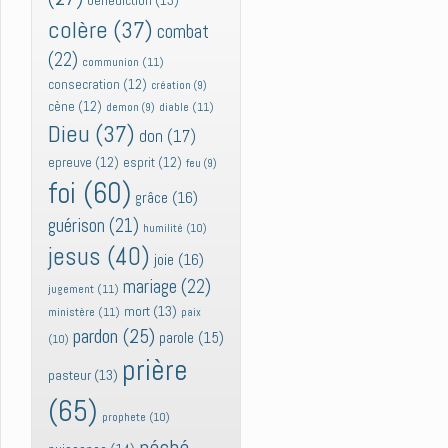
bénédiction
(13)
colère
(37)
combat
(22)
communion
(11)
consecration
(12)
création
(9)
cène
(12)
diable
(11)
demon
(9)
Dieu
(37)
don
(17)
epreuve
(12)
esprit
(12)
feu
(9)
foi
(60)
grâce
(16)
guérison
(21)
humilité
(10)
jesus
(40)
joie
(16)
mariage
(22)
jugement
(11)
mort
(13)
ministère
(11)
paix
pardon
(25)
parole
(15)
(10)
prière
pasteur
(13)
(65)
prophete
(10)
péché