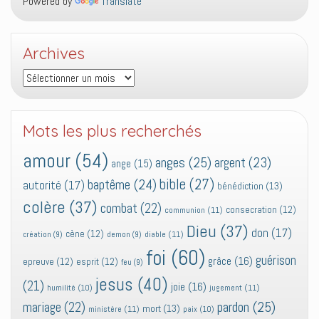
Powered by
Translate
Archives
Archives
Mots les plus recherchés
amour
(54)
anges
(25)
argent
(23)
ange
(15)
bible
(27)
baptême
(24)
autorité
(17)
bénédiction
(13)
colère
(37)
combat
(22)
consecration
(12)
communion
(11)
Dieu
(37)
don
(17)
cène
(12)
diable
(11)
création
(9)
demon
(9)
foi
(60)
guérison
grâce
(16)
epreuve
(12)
esprit
(12)
feu
(9)
jesus
(40)
(21)
joie
(16)
jugement
(11)
humilité
(10)
pardon
(25)
mariage
(22)
mort
(13)
ministère
(11)
paix
(10)