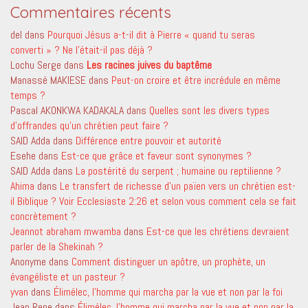
Commentaires récents
del
dans
Pourquoi Jésus a-t-il dit à Pierre « quand tu seras
converti » ? Ne l’était-il pas déjà ?
Lochu Serge
dans
Les racines juives du baptême
Manassé MAKIESE
dans
Peut-on croire et être incrédule en même
temps ?
Pascal AKONKWA KADAKALA
dans
Quelles sont les divers types
d’offrandes qu’un chrétien peut faire ?
SAID Adda
dans
Différence entre pouvoir et autorité
Esehe
dans
Est-ce que grâce et faveur sont synonymes ?
SAID Adda
dans
La postérité du serpent ; humaine ou reptilienne ?
Ahima
dans
Le transfert de richesse d’un païen vers un chrétien est-
il Biblique ? Voir Ecclesiaste 2:26 et selon vous comment cela se fait
concrètement ?
Jeannot abraham mwamba
dans
Est-ce que les chrétiens devraient
parler de la Shekinah ?
Anonyme
dans
Comment distinguer un apôtre, un prophète, un
évangéliste et un pasteur ?
yvan
dans
Élimélec, l’homme qui marcha par la vue et non par la foi
Jean Rene
dans
Élimélec, l’homme qui marcha par la vue et non par la