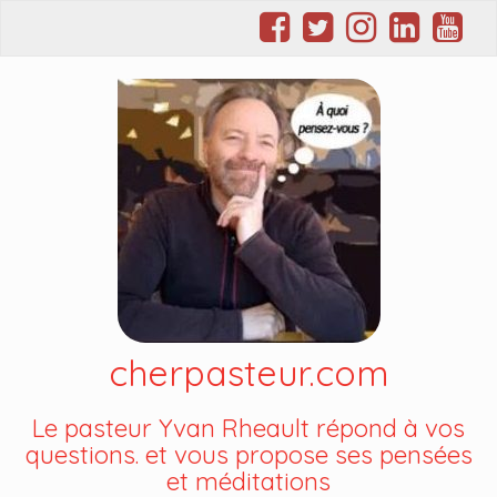
cherpasteur.com
Le pasteur Yvan Rheault répond à vos
questions. et vous propose ses pensées
et méditations