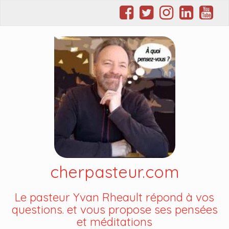
cherpasteur.com
Le pasteur Yvan Rheault répond à vos
questions. et vous propose ses pensées
et méditations