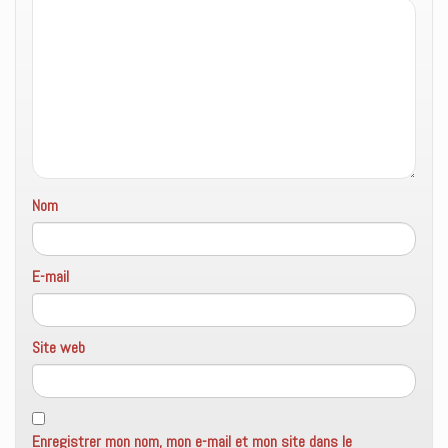
n
e
n
ê
n
o
t
ê
u
r
t
v
e
r
e
)
e
l
)
l
e
f
e
n
ê
t
r
e
)
Nom
E-mail
Site web
Enregistrer mon nom, mon e-mail et mon site dans le