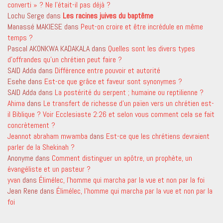
converti » ? Ne l’était-il pas déjà ?
Lochu Serge
dans
Les racines juives du baptême
Manassé MAKIESE
dans
Peut-on croire et être incrédule en même
temps ?
Pascal AKONKWA KADAKALA
dans
Quelles sont les divers types
d’offrandes qu’un chrétien peut faire ?
SAID Adda
dans
Différence entre pouvoir et autorité
Esehe
dans
Est-ce que grâce et faveur sont synonymes ?
SAID Adda
dans
La postérité du serpent ; humaine ou reptilienne ?
Ahima
dans
Le transfert de richesse d’un païen vers un chrétien est-
il Biblique ? Voir Ecclesiaste 2:26 et selon vous comment cela se fait
concrètement ?
Jeannot abraham mwamba
dans
Est-ce que les chrétiens devraient
parler de la Shekinah ?
Anonyme
dans
Comment distinguer un apôtre, un prophète, un
évangéliste et un pasteur ?
yvan
dans
Élimélec, l’homme qui marcha par la vue et non par la foi
Jean Rene
dans
Élimélec, l’homme qui marcha par la vue et non par la
foi