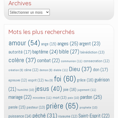
Archives
Archives
Mots les plus recherchés
amour
(54)
anges
(25)
argent
(23)
ange
(15)
bible
(27)
baptême
(24)
autorité
(17)
bénédiction
(13)
colère
(37)
combat
(22)
consecration
(12)
communion
(11)
Dieu
(37)
don
(17)
cène
(12)
diable
(11)
création
(9)
demon
(9)
foi
(60)
guérison
grâce
(16)
epreuve
(12)
esprit
(12)
feu
(9)
jesus
(40)
(21)
joie
(16)
jugement
(11)
humilité
(10)
pardon
(25)
mariage
(22)
mort
(13)
ministère
(11)
paix
(10)
prière
(65)
parole
(15)
pasteur
(13)
prophete
(10)
péché
(31)
Saint-Esprit
(22)
puissance
(14)
royaume
(12)