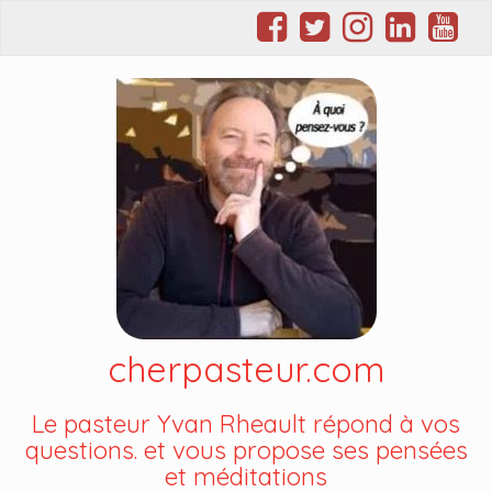
cherpasteur.com
Le pasteur Yvan Rheault répond à vos
questions. et vous propose ses pensées
et méditations