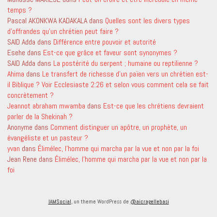
temps ?
Pascal AKONKWA KADAKALA
dans
Quelles sont les divers types
d’offrandes qu’un chrétien peut faire ?
SAID Adda
dans
Différence entre pouvoir et autorité
Esehe
dans
Est-ce que grâce et faveur sont synonymes ?
SAID Adda
dans
La postérité du serpent ; humaine ou reptilienne ?
Ahima
dans
Le transfert de richesse d’un païen vers un chrétien est-
il Biblique ? Voir Ecclesiaste 2:26 et selon vous comment cela se fait
concrètement ?
Jeannot abraham mwamba
dans
Est-ce que les chrétiens devraient
parler de la Shekinah ?
Anonyme
dans
Comment distinguer un apôtre, un prophète, un
évangéliste et un pasteur ?
yvan
dans
Élimélec, l’homme qui marcha par la vue et non par la foi
Jean Rene
dans
Élimélec, l’homme qui marcha par la vue et non par la
foi
IAMSocial
, un theme WordPress de
@aicragellebasi