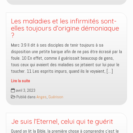
t’a
sauvée.
Pars
Les maladies et les infirmités sont-
dans
elles toujours d’origine démoniaque
la
?
paix
Marc 3:9 Il dit à ses disciples de tenir toujours à sa
et
disposition une petite barque afin de ne pas être écrasé par la
sois
foule. 10 En effet, comme il guérissait beaucoup de gens,
guérie
tous ceux qui avaient des maladies se jetaient sur lui pour le
de
toucher. 11 Les esprits impurs, quand ils le voyaient, […]
ton
mal
Lire la suite
Les
avril 3, 2023
maladies
Publié dans
Anges
,
Guérison
et
les
infirmités
sont-
Je suis l’Eternel, celui qui te guérit
elles
Quand on lit la Bible, la première chose à comprendre c’est le
toujours