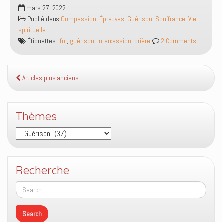
Est-
mars 27, 2022
ce
Publié dans
Compassion
,
Épreuves
,
Guérison
,
Souffrance
,
Vie
que
spirituelle
notre
Étiquettes :
foi
,
guérison
,
intercession
,
prière
2 Comments
intercession
en
faveur
des
Articles plus anciens
gens
malades
est
Thèmes
efficace
Thèmes
quand
ceux-
ci
entretiennent
Recherche
leur
maladie
en
parlant
d’elle