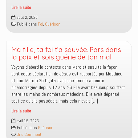
Lire la suite
L’enfant
août 2, 2023
de
Publié dans
Foi
,
Guérison
l’officier
du
roi
est
Ma fille, ta foi t’a sauvée. Pars dans
guéri
la paix et sois guérie de ton mal
à
Voyons d’abord le contexte dans Marc et ensuite la façon
distance
dont cette déclaration de Jésus est rapportée par Matthieu
et Luc. Marc 5:25 Or, il y avait une femme atteinte
d’hémorragies depuis 12 ans. 26 Elle avait beaucoup souffert
entre les mains de nombreux médecins. Elle avait dépensé
tout ce qu’elle possédait, mais cela n’avait […]
Lire la suite
Ma
avril 15, 2023
fille,
Publié dans
Guérison
ta
One Comment
foi