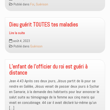
ce
Publié dans
Foi
,
Guérison
que
la
guérison
est
Dieu guérit TOUTES tes maladies
une
Lire la suite
promesse
Dieu
?
août 4, 2023
guérit
Publié dans
Guérison
TOUTES
tes
maladies
L’enfant de l’officier du roi est guéri à
distance
Jean 4:43 Après ces deux jours, Jésus partit de là pour se
rendre en Galilée, Jésus venait de passer deux jours à Sychar
en Samarie, à la demande des habitants pour leur annoncer le
salut suite au témoignage de la femme aux cinq maris qui
vivait en concubinage. 44 car il avait déclaré lui-même qu’un
[…]