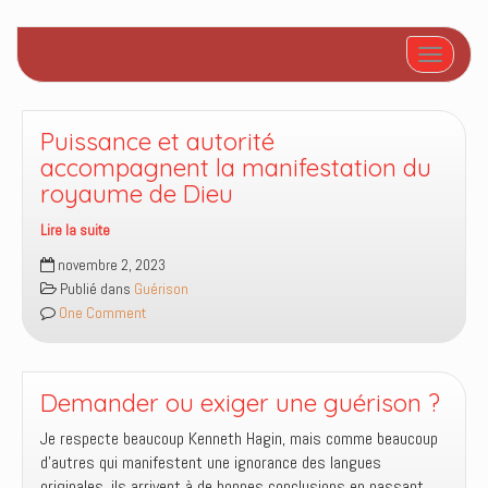
Afficher/
Puissance et autorité
accompagnent la manifestation du
royaume de Dieu
Lire la suite
Puissance
novembre 2, 2023
et
Publié dans
Guérison
autorité
One Comment
accompagnent
la
manifestation
du
Demander ou exiger une guérison ?
royaume
Je respecte beaucoup Kenneth Hagin, mais comme beaucoup
de
d’autres qui manifestent une ignorance des langues
Dieu
originales, ils arrivent à de bonnes conclusions en passant