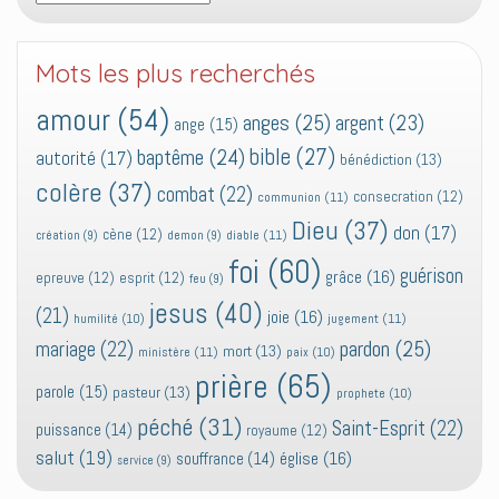
Mots les plus recherchés
amour
(54)
anges
(25)
argent
(23)
ange
(15)
bible
(27)
baptême
(24)
autorité
(17)
bénédiction
(13)
colère
(37)
combat
(22)
consecration
(12)
communion
(11)
Dieu
(37)
don
(17)
cène
(12)
diable
(11)
création
(9)
demon
(9)
foi
(60)
guérison
grâce
(16)
epreuve
(12)
esprit
(12)
feu
(9)
jesus
(40)
(21)
joie
(16)
jugement
(11)
humilité
(10)
pardon
(25)
mariage
(22)
mort
(13)
ministère
(11)
paix
(10)
prière
(65)
parole
(15)
pasteur
(13)
prophete
(10)
péché
(31)
Saint-Esprit
(22)
puissance
(14)
royaume
(12)
salut
(19)
église
(16)
souffrance
(14)
service
(9)