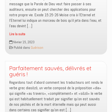
message que la Parole de Dieu veut faire passer à ses
d’origine
auditeurs, ensuite on peut chercher des applications pour
démoniaque
notre propre vie. Exode 15:25-26 Moïse cria à l’Eternel et
?
l’Eternel lui indiqua un morceau de bois qu’il jeta dans l’eau, et
l’eau devint […]
Lire la suite
Je
février 15, 2023
suis
Publié dans
Guérison
l’Eternel,
celui
qui
te
Parfaitement sauvés, délivrés et
guérit
guéris !
Regardons tout d’abord comment les traducteurs ont rendu le
verbe grec diasôzô, un verbe composé de la préposition «dia»
qui signifie «au travers», «complètement» et «sôzô» le verbe
qui est habituellement traduit par signifier qu’on est sauvés
de nos péchés et de la mort éternelle mais qui peut aussi
dans certains cas signifier qu’on est […]