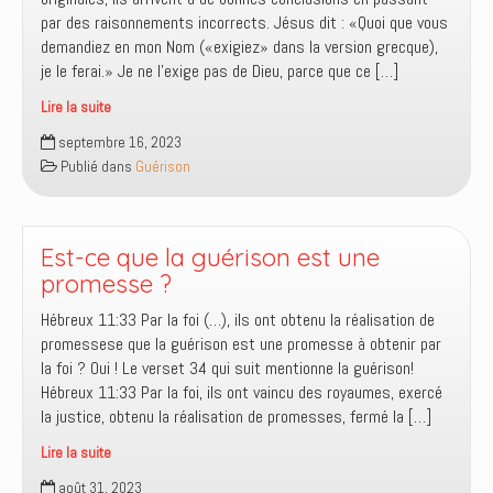
par des raisonnements incorrects. Jésus dit : «Quoi que vous
demandiez en mon Nom («exigiez» dans la version grecque),
je le ferai.» Je ne l’exige pas de Dieu, parce que ce […]
Lire la suite
Demander
septembre 16, 2023
ou
Publié dans
Guérison
exiger
une
guérison
?
Est-ce que la guérison est une
promesse ?
Hébreux 11:33 Par la foi (…), ils ont obtenu la réalisation de
promessese que la guérison est une promesse à obtenir par
la foi ? Oui ! Le verset 34 qui suit mentionne la guérison!
Hébreux 11:33 Par la foi, ils ont vaincu des royaumes, exercé
la justice, obtenu la réalisation de promesses, fermé la […]
Lire la suite
Est-
août 31, 2023