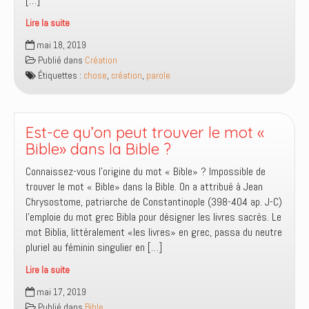
[…]
Lire la suite
La
mai 18, 2019
Parole
Publié dans
Création
est
Étiquettes :
chose
,
création
,
parole
une
chose
puissante
Est-ce qu’on peut trouver le mot «
Bible» dans la Bible ?
Connaissez-vous l’origine du mot « Bible» ? Impossible de
trouver le mot « Bible» dans la Bible. On a attribué à Jean
Chrysostome, patriarche de Constantinople (398-404 ap. J-C)
l’emploie du mot grec Bibla pour désigner les livres sacrés. Le
mot Biblia, littéralement «les livres» en grec, passa du neutre
pluriel au féminin singulier en […]
Lire la suite
Est-
mai 17, 2019
ce
Publié dans
Bible