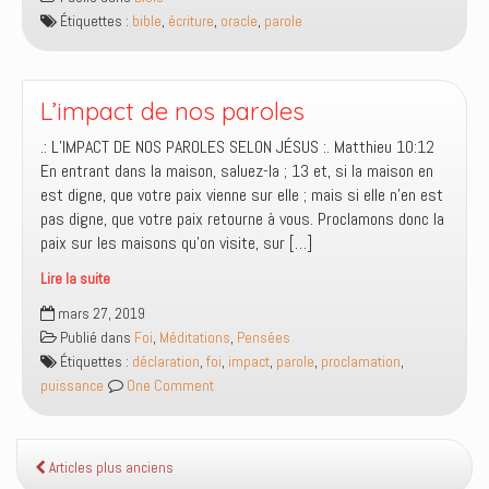
qu’on
Étiquettes :
bible
,
écriture
,
oracle
,
parole
peut
trouver
le
mot
L’impact de nos paroles
«
.: L’IMPACT DE NOS PAROLES SELON JÉSUS :. Matthieu 10:12
Bible»
En entrant dans la maison, saluez-la ; 13 et, si la maison en
dans
est digne, que votre paix vienne sur elle ; mais si elle n’en est
la
pas digne, que votre paix retourne à vous. Proclamons donc la
Bible
paix sur les maisons qu’on visite, sur […]
?
Lire la suite
L’impact
mars 27, 2019
de
Publié dans
Foi
,
Méditations
,
Pensées
nos
Étiquettes :
déclaration
,
foi
,
impact
,
parole
,
proclamation
,
paroles
puissance
One Comment
Articles plus anciens