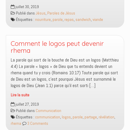
toi
Succulent
juillet 30, 2019
sandwich
Publié dans
Jésus
,
Paroles de Jésus
céleste
Étiquettes :
nourriture
,
parole
,
repas
,
sandwich
,
viande
Comment le logos peut devenir
rhema
La parole qui sort de la bouche de Dieu est un logos (Matthieu
4:4) La parole « logos » de Dieu que tu entends devient un
rhema quand tu y crois (Romains 10:17) Toute parole qui sort
de Dieu est un logos, c’est pourquoi Jésus est surnommé le
logos de Dieu (Jean 1:1) parce qu’il est sorti […]
Lire la suite
Comment
juillet 27, 2019
le
Publié dans
Communication
logos
Étiquettes :
communication
,
logos
,
parole
,
partage
,
révélation
,
peut
rhema
3 Comments
devenir