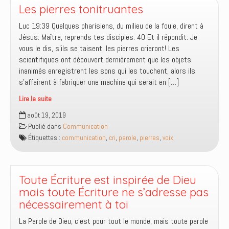
et
Les pierres tonitruantes
qui
Luc 19:39 Quelques pharisiens, du milieu de la foule, dirent à
éclaire
Jésus: Maître, reprends tes disciples. 40 Et il répondit: Je
les
vous le dis, s’ils se taisent, les pierres crieront! Les
hommes
scientifiques ont découvert dernièrement que les objets
inanimés enregistrent les sons qui les touchent, alors ils
s’affairent à fabriquer une machine qui serait en […]
Lire la suite
Les
août 19, 2019
pierres
Publié dans
Communication
tonitruantes
Étiquettes :
communication
,
cri
,
parole
,
pierres
,
voix
Toute Écriture est inspirée de Dieu
mais toute Écriture ne s’adresse pas
nécessairement à toi
La Parole de Dieu, c’est pour tout le monde, mais toute parole