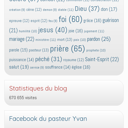
communion
(11)
Dieu
(37)
don
(17)
cène
(12)
diable
(11)
création
(9)
demon
(9)
foi
(60)
guérison
grâce
(16)
epreuve
(12)
esprit
(12)
feu
(9)
jesus
(40)
(21)
joie
(16)
jugement
(11)
humilité
(10)
pardon
(25)
mariage
(22)
mort
(13)
ministère
(11)
paix
(10)
prière
(65)
parole
(15)
pasteur
(13)
prophete
(10)
péché
(31)
Saint-Esprit
(22)
puissance
(14)
royaume
(12)
salut
(19)
église
(16)
souffrance
(14)
service
(9)
Statistiques du blog
670 655 visites
Facebook du pasteur Yvan