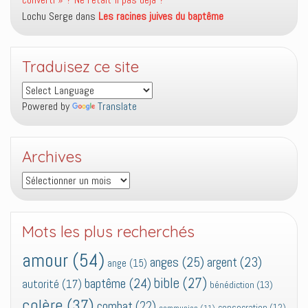
Lochu Serge
dans
Les racines juives du baptême
Traduisez ce site
Powered by
Translate
Archives
Archives
Mots les plus recherchés
amour
(54)
anges
(25)
argent
(23)
ange
(15)
bible
(27)
baptême
(24)
autorité
(17)
bénédiction
(13)
colère
(37)
combat
(22)
consecration
(12)