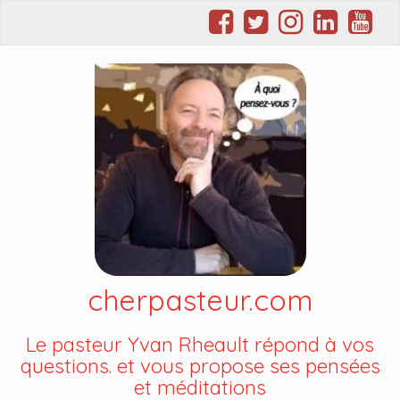
cherpasteur.com
Le pasteur Yvan Rheault répond à vos
questions. et vous propose ses pensées
et méditations