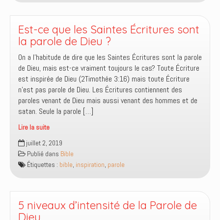
rhema
Est-ce que les Saintes Écritures sont
la parole de Dieu ?
On a l’habitude de dire que les Saintes Écritures sont la parole
de Dieu, mais est-ce vraiment toujours le cas? Toute Écriture
est inspirée de Dieu (2Timothée 3:16) mais toute Écriture
n’est pas parole de Dieu. Les Écritures contiennent des
paroles venant de Dieu mais aussi venant des hommes et de
satan. Seule la parole […]
Lire la suite
Est-
juillet 2, 2019
ce
Publié dans
Bible
que
Étiquettes :
bible
,
inspiration
,
parole
les
Saintes
Écritures
sont
5 niveaux d’intensité de la Parole de
la
Dieu