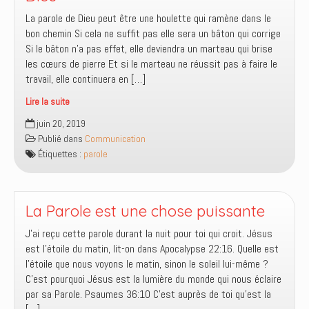
parole
La parole de Dieu peut être une houlette qui ramène dans le
de
bon chemin Si cela ne suffit pas elle sera un bâton qui corrige
Dieu
Si le bâton n’a pas effet, elle deviendra un marteau qui brise
?
les cœurs de pierre Et si le marteau ne réussit pas à faire le
travail, elle continuera en […]
Lire la suite
5
juin 20, 2019
niveaux
Publié dans
Communication
d’intensité
Étiquettes :
parole
de
la
Parole
de
La Parole est une chose puissante
Dieu
J’ai reçu cette parole durant la nuit pour toi qui croit. Jésus
est l’étoile du matin, lit-on dans Apocalypse 22:16. Quelle est
l’étoile que nous voyons le matin, sinon le soleil lui-même ?
C’est pourquoi Jésus est la lumière du monde qui nous éclaire
par sa Parole. Psaumes 36:10 C’est auprès de toi qu’est la