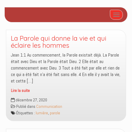
Afficher/
La Parole qui donne la vie et qui
éclaire les hommes
Jean 1:1 Au commencement, la Parole existait déjà. La Parole
était avec Dieu et la Parole était Dieu. 2 Elle était au
commencement avec Dieu. 3 Tout a été fait par elle et rien de
ce qui a été fait n’a été fait sans elle. 4 En elle il y avait la vie,
et cette […]
Lire la suite
La
décembre 27, 2020
Parole
Publié dans
Communication
qui
Étiquettes :
lumière
,
parole
donne
la
vie