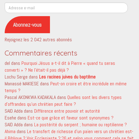
Adresse
e-
mail
Abonnez-vous
Rejoignez les 2 042 autres abonnés
Commentaires récents
del
dans
Pourquoi Jésus a-t-il dit à Pierre « quand tu seras
converti » ? Ne l’était-il pas déjà ?
Lochu Serge
dans
Les racines juives du baptême
Manassé MAKIESE
dans
Peut-on croire et être incrédule en même
temps ?
Pascal AKONKWA KADAKALA
dans
Quelles sont les divers types
d’offrandes qu’un chrétien peut faire ?
SAID Adda
dans
Différence entre pouvoir et autorité
Esehe
dans
Est-ce que grâce et faveur sont synonymes ?
SAID Adda
dans
La postérité du serpent ; humaine ou reptilienne ?
Ahima
dans
Le transfert de richesse d’un païen vers un chrétien est-
il Biblique ? Voir Ecclesiaste 2:26 et selon vous comment cela se fait