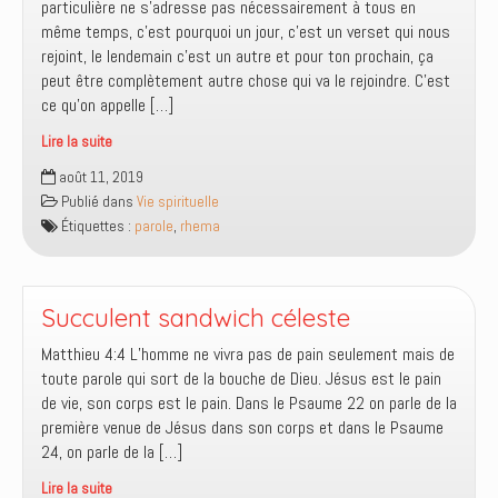
particulière ne s’adresse pas nécessairement à tous en
même temps, c’est pourquoi un jour, c’est un verset qui nous
rejoint, le lendemain c’est un autre et pour ton prochain, ça
peut être complètement autre chose qui va le rejoindre. C’est
ce qu’on appelle […]
Lire la suite
Toute
août 11, 2019
Écriture
Publié dans
Vie spirituelle
est
Étiquettes :
parole
,
rhema
inspirée
de
Dieu
mais
Succulent sandwich céleste
toute
Matthieu 4:4 L’homme ne vivra pas de pain seulement mais de
Écriture
toute parole qui sort de la bouche de Dieu. Jésus est le pain
ne
de vie, son corps est le pain. Dans le Psaume 22 on parle de la
s’adresse
première venue de Jésus dans son corps et dans le Psaume
pas
24, on parle de la […]
nécessairement
à
Lire la suite