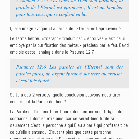
2 Samuel 22:31 Les voies de Dieu sont parfaites, la
parole de l’Eternel est éprouvée ; Il est un bouclier
pour tous ceux qui se confient en lui.
Quelle image évoque «La parole de l’Eternel est éprouvée» ?
Le terme hébreu «tsaraph» traduit par « éprouvée » est celui
employé par la purification des métaux précieux par le feu. David
emploie cette l’analogie dans le Psaume 12:7
Psaumes 12:6 Les paroles de l’Eternel sont des
paroles pures, un argent éprouvé sur terre au creuset,
et sept fois épuré.
Suite à ces 2 versets, quelle conclusion pouvons-nous tirer
concernant la Parole de Dieu ?
La Parole de Dieu écrite est pure, donc entièrement digne de
confiance. Il doit en être ainsi car ce serait bien futile si
seulement c’est la personne à qui Dieu a parlé qui profiterait de
ce qu’elle a entendu. D’autant plus que cette personne
risquerait d’oublier ce que Dieu avait dit exactement, mais en