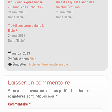
r
r
i
u
D’où vient l’expression le
Qu’est-ce que le Canon des
T
F
e
v
« Canon » des Écritures ?
Saintes Écritures ?
w
a
n
r
i
c
p
e
24 mai 2018
20 mai 2019
t
e
a
d
Dans "Bible"
Dans "Bible"
t
b
r
a
e
o
e
n
r
o
-
s
Y a-t-il des erreurs dans la
(
k
m
u
o
(
a
n
Bible ?
u
o
i
e
24 mai 2019
v
u
l
n
r
v
à
o
Dans "Bible"
e
r
u
u
d
e
n
v
a
d
a
e
n
a
m
l
mai 17, 2019
s
n
i
l
Publié dans
Bible
u
s
(
e
n
u
o
f
Étiquettes :
bible
,
écriture
,
oracle
,
parole
e
n
u
e
n
e
v
n
o
n
r
ê
u
o
e
t
v
u
d
r
Laisser un commentaire
e
v
a
e
l
e
n
)
l
l
s
Votre adresse e-mail ne sera pas publiée.
Les champs
e
l
u
f
e
n
obligatoires sont indiqués avec
*
e
f
e
n
e
n
Commentaire
*
ê
n
o
t
ê
u
r
t
v