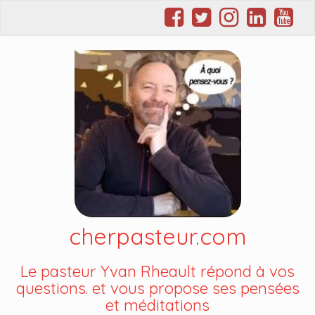
cherpasteur.com
Le pasteur Yvan Rheault répond à vos
questions. et vous propose ses pensées
et méditations