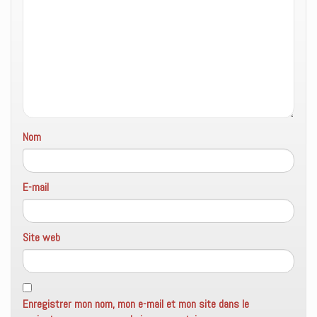
e
r
e
)
e
l
)
l
e
f
e
n
ê
t
r
e
)
Nom
E-mail
Site web
Enregistrer mon nom, mon e-mail et mon site dans le