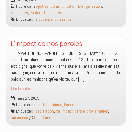
vs
Publié dans
Apôtres
,
Communication
,
Évangélisation
,
puissance
Ministères
,
Pasteur
,
Prophètes
Étiquettes :
éloquence
,
puissance
L’impact de nos paroles
.: L’IMPACT DE NOS PAROLES SELON JÉSUS :. Matthieu 10:12
En entrant dans la maison, saluez-la ; 13 et, si la maison en
est digne, que votre paix vienne sur elle ; mais si elle n’en est
pas digne, que votre paix retourne à vous. Proclamons donc la
paix sur les maisons qu’on visite, sur […]
Lire la suite
L’impact
mars 27, 2019
de
Publié dans
Foi
,
Méditations
,
Pensées
nos
Étiquettes :
déclaration
,
foi
,
impact
,
parole
,
proclamation
,
paroles
puissance
One Comment