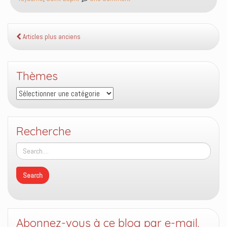
d’oindre
le
roi,
pourquoi
Articles plus anciens
Samuel
avait-
il
Thèmes
pris
Thèmes
une
fiole
d’huile
pour
Recherche
Saul
et
une
corne
d’huile
pour
David
?
Abonnez-vous à ce blog par e-mail.