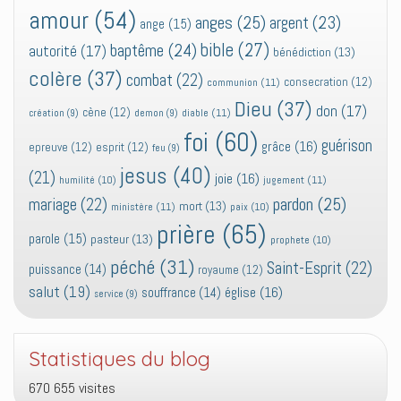
amour
(54)
anges
(25)
argent
(23)
ange
(15)
bible
(27)
baptême
(24)
autorité
(17)
bénédiction
(13)
colère
(37)
combat
(22)
consecration
(12)
communion
(11)
Dieu
(37)
don
(17)
cène
(12)
diable
(11)
création
(9)
demon
(9)
foi
(60)
guérison
grâce
(16)
epreuve
(12)
esprit
(12)
feu
(9)
jesus
(40)
(21)
joie
(16)
jugement
(11)
humilité
(10)
pardon
(25)
mariage
(22)
mort
(13)
ministère
(11)
paix
(10)
prière
(65)
parole
(15)
pasteur
(13)
prophete
(10)
péché
(31)
Saint-Esprit
(22)
puissance
(14)
royaume
(12)
salut
(19)
église
(16)
souffrance
(14)
service
(9)
Statistiques du blog
670 655 visites