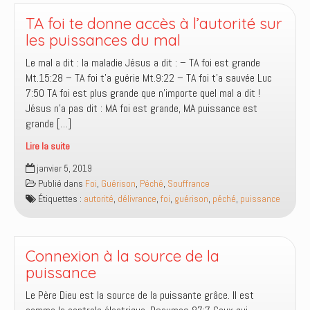
TA foi te donne accès à l’autorité sur
les puissances du mal
Le mal a dit : la maladie Jésus a dit : – TA foi est grande
Mt.15:28 – TA foi t’a guérie Mt.9:22 – TA foi t’a sauvée Luc
7:50 TA foi est plus grande que n’importe quel mal a dit !
Jésus n’a pas dit : MA foi est grande, MA puissance est
grande […]
Lire la suite
TA
janvier 5, 2019
foi
Publié dans
Foi
,
Guérison
,
Péché
,
Souffrance
te
Étiquettes :
autorité
,
délivrance
,
foi
,
guérison
,
péché
,
puissance
donne
accès
à
l’autorité
Connexion à la source de la
sur
puissance
les
Le Père Dieu est la source de la puissante grâce. Il est
puissances