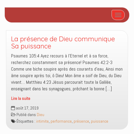
Afficher/
La présence de Dieu communique
Sa puissance
Psaumes 105:4 Ayez recours à l’Eternel et à sa force,
recherchez constamment sa présence! Psaumes 42:2-3
Comme une biche soupire après des courants d’eau, Ainsi mon
âme soupire après toi, ô Dieu! Mon âme a soif de Dieu, du Dieu
vivant… Matthieu 4:23 Jésus parcourait toute la Galilée,
enseignant dans les synagogues, prêchant la bonne […]
Lire la suite
La
août 17, 2019
présence
Publié dans
Dieu
de
Étiquettes :
intimite
,
performance
,
présence
,
puissance
Dieu
communique