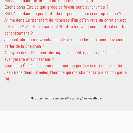
SAID Adda
dans
Différence entre pouvoir et autorité
Esehe
dans
Est-ce que grâce et faveur sont synonymes ?
SAID Adda
dans
La postérité du serpent ; humaine ou reptilienne ?
Ahima
dans
Le transfert de richesse d’un païen vers un chrétien est-
il Biblique ? Voir Ecclesiaste 2:26 et selon vous comment cela se fait
concrètement ?
Jeannot abraham mwamba
dans
Est-ce que les chrétiens devraient
parler de la Shekinah ?
Anonyme
dans
Comment distinguer un apôtre, un prophète, un
évangéliste et un pasteur ?
yvan
dans
Élimélec, l’homme qui marcha par la vue et non par la foi
Jean Rene
dans
Élimélec, l’homme qui marcha par la vue et non par la
foi
IAMSocial
, un theme WordPress de
@aicragellebasi