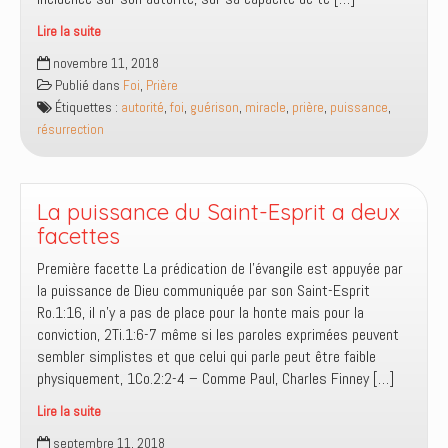
Lire la suite
Exercer
novembre 11, 2018
l’autorité
Publié dans
Foi
,
Prière
n’est
Étiquettes :
autorité
,
foi
,
guérison
,
miracle
,
prière
,
puissance
,
pas
résurrection
une
question
de
foi
La puissance du Saint-Esprit a deux
facettes
Première facette La prédication de l’évangile est appuyée par
la puissance de Dieu communiquée par son Saint-Esprit
Ro.1:16, il n’y a pas de place pour la honte mais pour la
conviction, 2Ti.1:6-7 même si les paroles exprimées peuvent
sembler simplistes et que celui qui parle peut être faible
physiquement, 1Co.2:2-4 – Comme Paul, Charles Finney […]
Lire la suite
La
septembre 11, 2018