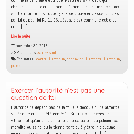
comme la centrale électrique. Psaumes 87:7 Ceux qui
du
chantent et ceux qui dansent s’écrient: Toutes mes sources
mal
sont en toi. Le Fils Toute grâce se trouve en Jésus, tout est
par lui et pour lui Ro.11:36. Jésus, c’est comme le cable qui
nous […]
Lire la suite
Connexion
novembre 30, 2018
à
Publié dans
Saint-Esprit
la
Étiquettes :
central électrique
,
connexion
,
électricité
,
électrique
,
source
puissance
de
la
puissance
Exercer l’autorité n’est pas une
question de foi
L’autorité ne dépend pas de la foi, elle découle d’une autorité
supérieure qui lui a été conférée. Si tu fais un excès de
vitesse et qu’un policier t’arrête, le caractère du policier, sa
moralité ou sa foi ou la tienne, tant qu’à y être, n’a aucune
incidence sur son autorité, sur sa capacité de te […]