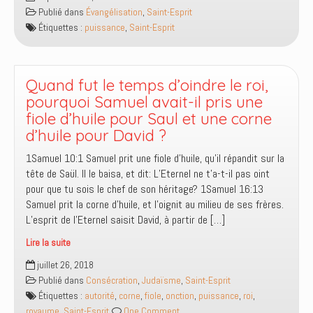
puissance
Publié dans
Évangélisation
,
Saint-Esprit
du
Étiquettes :
puissance
,
Saint-Esprit
Saint-
Esprit
a
deux
Quand fut le temps d’oindre le roi,
facettes
pourquoi Samuel avait-il pris une
fiole d’huile pour Saul et une corne
d’huile pour David ?
1Samuel 10:1 Samuel prit une fiole d’huile, qu’il répandit sur la
tête de Saül. Il le baisa, et dit: L’Eternel ne t’a-t-il pas oint
pour que tu sois le chef de son héritage? 1Samuel 16:13
Samuel prit la corne d’huile, et l’oignit au milieu de ses frères.
L’esprit de l’Eternel saisit David, à partir de […]
Lire la suite
Quand
juillet 26, 2018
fut
Publié dans
Consécration
,
Judaïsme
,
Saint-Esprit
le
Étiquettes :
autorité
,
corne
,
fiole
,
onction
,
puissance
,
roi
,
temps
royaume
,
Saint-Esprit
One Comment