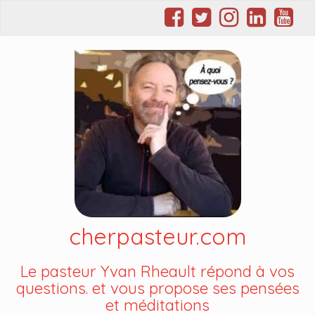
cherpasteur.com
Le pasteur Yvan Rheault répond à vos
questions. et vous propose ses pensées
et méditations