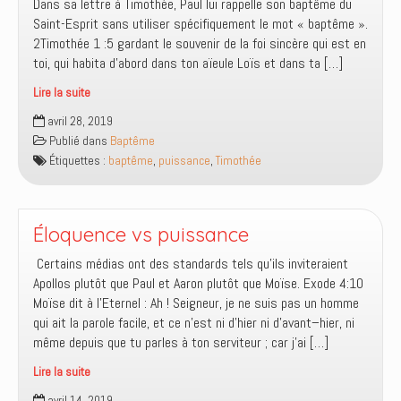
Dans sa lettre à Timothée, Paul lui rappelle son baptême du
Saint-Esprit sans utiliser spécifiquement le mot « baptême ».
2Timothée 1 :5 gardant le souvenir de la foi sincère qui est en
toi, qui habita d’abord dans ton aïeule Loïs et dans ta […]
Lire la suite
Timothée
avril 28, 2019
et
Publié dans
Baptême
le
Étiquettes :
baptême
,
puissance
,
Timothée
baptême
du
Saint-
Esprit
Éloquence vs puissance
‎ Certains médias ont des standards tels qu’ils inviteraient
Apollos plutôt que Paul et Aaron plutôt que Moïse. Exode 4:10
qui ait la parole facile, et ce n’est ni d’hier ni d’avant–hier, ni
même depuis que tu parles à ton serviteur ; car j’ai […]
Lire la suite
Éloquence
avril 14, 2019