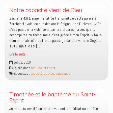
Sa
puissance
Notre capacité vient de Dieu
Zacharie 4:6 L’ange me dit de transmettre cette parole à
Zorobabel : voici ce que déclare le Seigneur de l’univers : « Ce
n’est pas par la violence ni par tes propres forces que tu
accompliras ta tâche, mais c’est grâce à mon Esprit. » Nous
sommes habitués de lire ce passage dans la version Segond
1910, mais je l’ai […]
Lire la suite
Notre
août 1, 2019
capacité
Publié dans
Dieu
,
Saint-Esprit
vient
Étiquettes :
capacité
,
pouvoir
,
puissance
de
Dieu
Timothée et le baptême du Saint-
Esprit
Je me suis réveillé un matin avec cette méditation en tête: