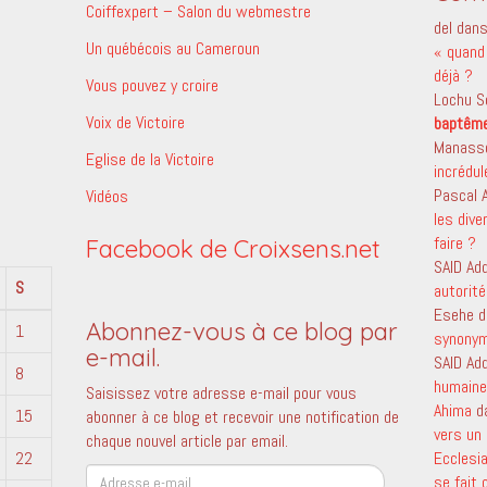
Coiffexpert – Salon du webmestre
del
dan
Un québécois au Cameroun
« quand 
déjà ?
Vous pouvez y croire
Lochu S
Voix de Victoire
baptêm
Manass
Eglise de la Victoire
incrédu
Pascal
Vidéos
les dive
faire ?
Facebook de Croixsens.net
SAID Ad
S
autorité
Esehe
d
Abonnez-vous à ce blog par
1
synony
e-mail.
SAID Ad
8
humaine 
Saisissez votre adresse e-mail pour vous
Ahima
d
15
abonner à ce blog et recevoir une notification de
vers un 
chaque nouvel article par email.
22
Ecclesi
Adresse
se fait