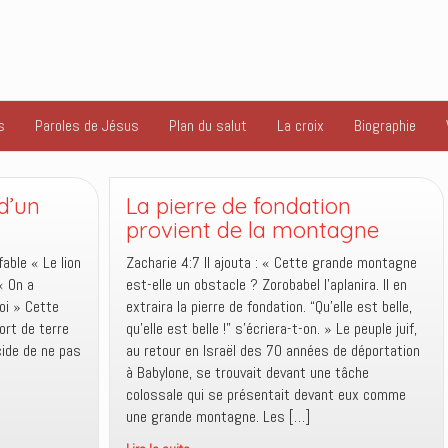
s
Paroles de Jésus
Plan du salut
La croix
Biographie
malheur
d’un
La pierre de fondation
provient de la montagne
fable « Le lion
Zacharie 4:7 Il ajouta : « Cette grande montagne
« On a
est-elle un obstacle ? Zorobabel l’aplanira. Il en
oi » Cette
extraira la pierre de fondation. “Qu’elle est belle,
sort de terre
qu’elle est belle !” s’écriera-t-on. » Le peuple juif,
écide de ne pas
au retour en Israël des 70 années de déportation
à Babylone, se trouvait devant une tâche
colossale qui se présentait devant eux comme
une grande montagne. Les […]