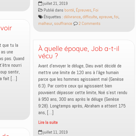
juillet 21, 2019
choix
Publié dans
bonté
,
Épreuves
,
Foi
ne
Étiquettes :
délivrance
,
difficulte
,
epreuve
,
foi
,
se
malheur
,
souffrance
2 Comments
limitent
voir
pas
à
t que tu la
ce
À quelle époque, Job a-t-il
u as une
que
vécu ?
ras pas. Quand
tu
t’être nourri
Avant d’envoyer le déluge, Dieu avait décidé de
vois,
oup sentir,
mettre une limite de 120 ans à l’âge humain
ils
a fait […]
parce que les hommes agissaient mal (Genèse
touchent
6:3). Par contre ceux qui agissaient bien
aussi
pouvaient dépasser cette limite, Noé s’est rendu
à
à 950 ans, 300 ans après le déluge (Genèse
ce
9:28). Longtemps après, Abraham a atteint 175
que
ans, […]
tu
crois
Lire la suite
À
juillet 11, 2019
quelle