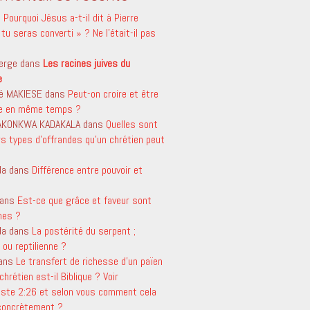
s
Pourquoi Jésus a-t-il dit à Pierre
tu seras converti » ? Ne l’était-il pas
erge
dans
Les racines juives du
e
é MAKIESE
dans
Peut-on croire et être
le en même temps ?
 AKONKWA KADAKALA
dans
Quelles sont
rs types d’offrandes qu’un chrétien peut
da
dans
Différence entre pouvoir et
ans
Est-ce que grâce et faveur sont
mes ?
da
dans
La postérité du serpent ;
ou reptilienne ?
ans
Le transfert de richesse d’un païen
chrétien est-il Biblique ? Voir
aste 2:26 et selon vous comment cela
 concrètement ?