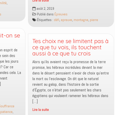
Lire la suite
ilité
,
La
août 2, 2019
pierre
s
Publié dans
Épreuves
de
Étiquettes :
défi
,
epreuve
,
montagne
,
pierre
fondation
provient
de
it-on se
la
Tes choix ne se limitent pas à
montagne
ce que tu vois, ils touchent
on esprit de
aussi à ce que tu crois
le sein des
que les jours
Alors qu’ils avaient reçu la promesse de la terre
i? Car ce
promise, les hébreux incrédules devant la mer
andes cela. La
dans le désert pensaient n’avoir de choix qu’entre
evant
la mort ou l’esclavage. On dit que le naturel
]
revient au galop, dans l’histoire de la sortie
d’Égypte, ce n’était pas seulement les chars
égyptiens qui voulaient ramener les hébreux dans
[…]
Souffrance
Lire la suite
,
patience
,
Tes