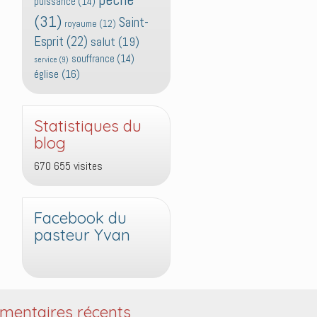
puissance
(14)
(31)
Saint-
royaume
(12)
Esprit
(22)
salut
(19)
souffrance
(14)
service
(9)
église
(16)
Statistiques du
blog
670 655 visites
Facebook du
pasteur Yvan
entaires récents