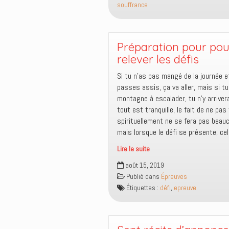
souffrance
doit-
on
se
mettre
Préparation pour pou
en
relever les défis
colère
Si tu n’as pas mangé de la journée e
?
passes assis, ça va aller, mais si t
montagne à escalader, tu n’y arrive
tout est tranquille, le fait de ne pas 
spirituellement ne se fera pas beauc
mais lorsque le défi se présente, cel
Lire la suite
Préparation
août 15, 2019
pour
Publié dans
Épreuves
pouvoir
Étiquettes :
défi
,
epreuve
relever
les
défis