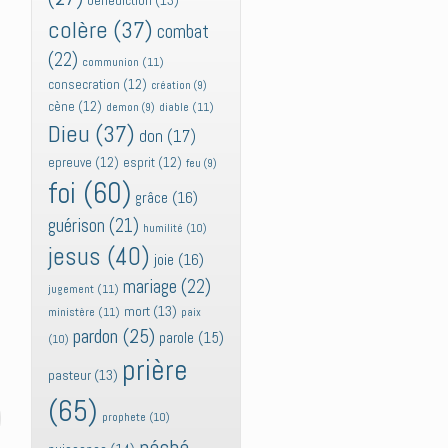
bénédiction
(13)
colère
(37)
combat
(22)
communion
(11)
consecration
(12)
création
(9)
cène
(12)
diable
(11)
demon
(9)
Dieu
(37)
don
(17)
epreuve
(12)
esprit
(12)
feu
(9)
foi
(60)
grâce
(16)
guérison
(21)
humilité
(10)
jesus
(40)
joie
(16)
mariage
(22)
jugement
(11)
mort
(13)
ministère
(11)
paix
pardon
(25)
parole
(15)
(10)
prière
pasteur
(13)
(65)
prophete
(10)
péché