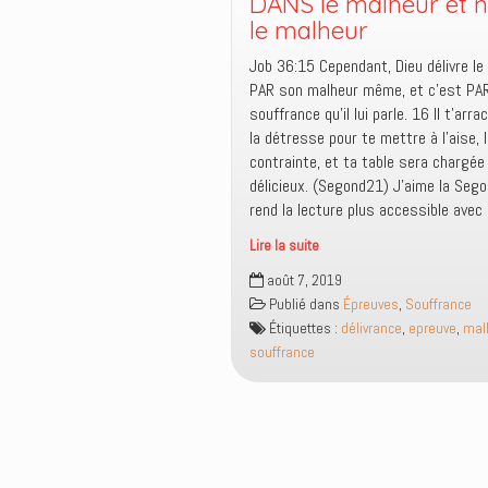
DANS le malheur et 
et
le malheur
des
Job 36:15 Cependant, Dieu délivre l
dénouements
PAR son malheur même, et c’est PAR
différents
souffrance qu’il lui parle. 16 Il t’arr
la détresse pour te mettre à l’aise, 
contrainte, et ta table sera chargée
délicieux. (Segond21) J’aime la Sego
rend la lecture plus accessible avec
Lire la suite
Dieu
août 7, 2019
délivre
Publié dans
Épreuves
,
Souffrance
le
Étiquettes :
délivrance
,
epreuve
,
mal
malheureux
souffrance
DANS
le
malheur
et
non
PAR