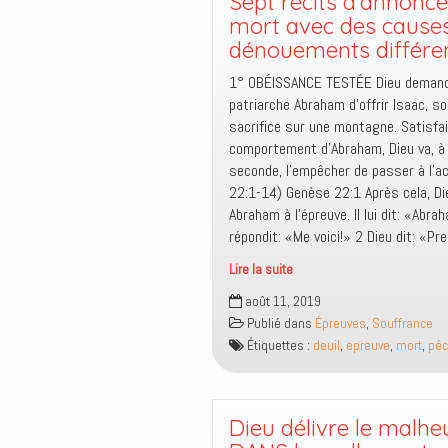
Sept récits d’annonce
mort avec des causes
dénouements différe
1° OBÉISSANCE TESTÉE Dieu deman
patriarche Abraham d’offrir Isaac, so
sacrifice sur une montagne. Satisfai
comportement d’Abraham, Dieu va, à 
seconde, l’empêcher de passer à l’a
22:1-14) Genèse 22:1 Après cela, Di
Abraham à l’épreuve. Il lui dit: «Abrah
répondit: «Me voici!» 2 Dieu dit: «Pr
Lire la suite
Sept
août 11, 2019
récits
Publié dans
Épreuves
,
Souffrance
d’annonce
Étiquettes :
deuil
,
epreuve
,
mort
,
pé
de
mort
avec
des
Dieu délivre le malhe
causes