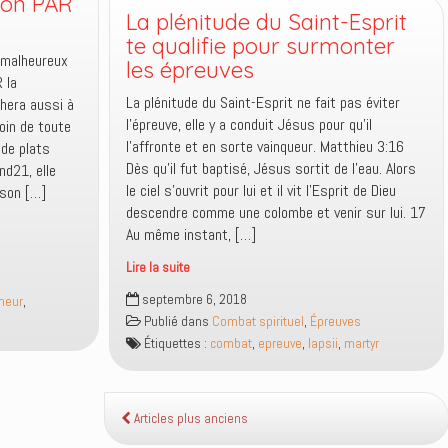
non PAR
La plénitude du Saint-Esprit
te qualifie pour surmonter
e malheureux
les épreuves
 la
La plénitude du Saint-Esprit ne fait pas éviter
achera aussi à
l’épreuve, elle y a conduit Jésus pour qu’il
loin de toute
l’affronte et en sorte vainqueur. Matthieu 3:16
 de plats
Dès qu’il fut baptisé, Jésus sortit de l’eau. Alors
nd21, elle
le ciel s’ouvrit pour lui et il vit l’Esprit de Dieu
 son […]
descendre comme une colombe et venir sur lui. 17
Au même instant, […]
Lire la suite
La
septembre 6, 2018
heur
,
plénitude
Publié dans
Combat spirituel
,
Épreuves
du
Étiquettes :
combat
,
epreuve
,
lapsii
,
martyr
Saint-
Esprit
te
qualifie
Articles plus anciens
pour