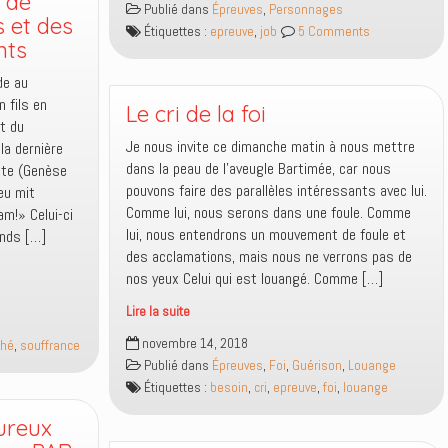
 de
Publié dans
Épreuves
,
Personnages
époque,
 et des
Étiquettes :
epreuve
,
job
5 Comments
Job
nts
a-
de au
t-
n fils en
il
Le cri de la foi
t du
vécu
Je nous invite ce dimanche matin à nous mettre
la dernière
?
dans la peau de l’aveugle Bartimée, car nous
cte (Genèse
pouvons faire des parallèles intéressants avec lui.
eu mit
Comme lui, nous serons dans une foule. Comme
am!» Celui-ci
lui, nous entendrons un mouvement de foule et
ends […]
des acclamations, mais nous ne verrons pas de
nos yeux Celui qui est louangé. Comme […]
Lire la suite
Le
novembre 14, 2018
ché
,
souffrance
cri
Publié dans
Épreuves
,
Foi
,
Guérison
,
Louange
de
Étiquettes :
besoin
,
cri
,
epreuve
,
foi
,
louange
la
foi
ureux