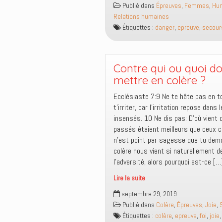
Publié dans
Épreuves
,
Femmes
,
Hum
souvent
Relations humaines
besoin
Étiquettes :
danger
,
epreuve
,
secour
d’un
plus
petit
que
Contre qui ou quoi do
soi
mettre en colère ?
Ecclésiaste 7:9 Ne te hâte pas en t
t’irriter, car l’irritation repose dans 
insensés. 10 Ne dis pas: D’où vient 
passés étaient meilleurs que ceux c
n’est point par sagesse que tu dem
colère nous vient si naturellement d
l’adversité, alors pourquoi est-ce […
Lire la suite
Contre
septembre 29, 2019
qui
Publié dans
Colère
,
Épreuves
,
Joie
,
ou
Étiquettes :
colère
,
epreuve
,
foi
,
joie
quoi