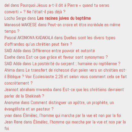
del
dans
Pourquoi Jésus a-t-il dit à Pierre « quand tu seras
converti » ? Ne l’était-il pas déjà ?
Lochu Serge
dans
Les racines juives du baptême
Manassé MAKIESE
dans
Peut-on croire et être incrédule en même
temps ?
Pascal AKONKWA KADAKALA
dans
Quelles sont les divers types
d’offrandes qu’un chrétien peut faire ?
SAID Adda
dans
Différence entre pouvoir et autorité
Esehe
dans
Est-ce que grâce et faveur sont synonymes ?
SAID Adda
dans
La postérité du serpent ; humaine ou reptilienne ?
Ahima
dans
Le transfert de richesse d’un païen vers un chrétien est-
il Biblique ? Voir Ecclesiaste 2:26 et selon vous comment cela se fait
concrètement ?
Jeannot abraham mwamba
dans
Est-ce que les chrétiens devraient
parler de la Shekinah ?
Anonyme
dans
Comment distinguer un apôtre, un prophète, un
évangéliste et un pasteur ?
yvan
dans
Élimélec, l’homme qui marcha par la vue et non par la foi
Jean Rene
dans
Élimélec, l’homme qui marcha par la vue et non par la
foi