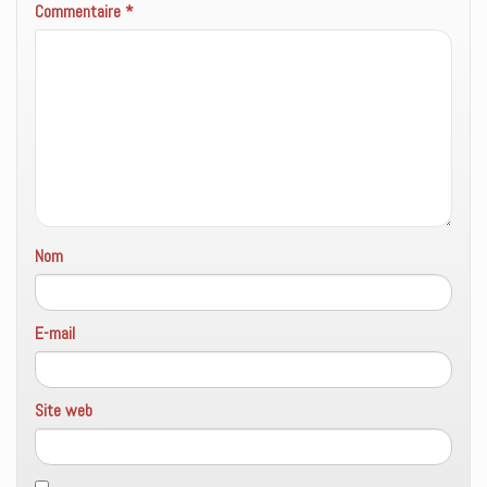
Commentaire
*
n
ê
t
r
e
)
Nom
E-mail
Site web