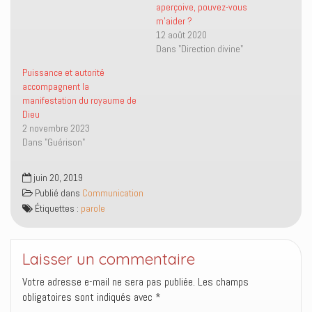
e
o
e
n
aperçoive, pouvez-vous
r
o
-
s
(
k
m
u
m’aider ?
o
(
a
n
12 août 2020
u
o
i
e
v
u
l
n
Dans "Direction divine"
r
v
à
o
e
r
u
u
Puissance et autorité
d
e
n
v
a
d
a
e
accompagnent la
n
a
m
l
manifestation du royaume de
s
n
i
l
u
s
(
e
Dieu
n
u
o
f
2 novembre 2023
e
n
u
e
n
e
v
n
Dans "Guérison"
o
n
r
ê
u
o
e
t
v
u
d
r
e
v
a
e
juin 20, 2019
l
e
n
)
l
l
s
Publié dans
Communication
e
l
u
Étiquettes :
parole
f
e
n
e
f
e
n
e
n
ê
n
o
t
ê
u
Laisser un commentaire
r
t
v
e
r
e
)
e
l
Votre adresse e-mail ne sera pas publiée.
Les champs
)
l
e
obligatoires sont indiqués avec
*
f
e