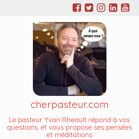
cherpasteur.com
Le pasteur Yvan Rheault répond à vos
questions. et vous propose ses pensées
et méditations