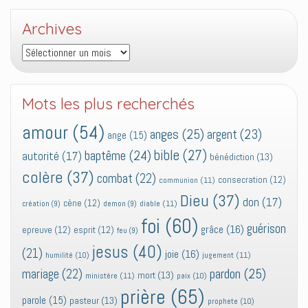
Archives
Archives
Mots les plus recherchés
amour
(54)
anges
(25)
argent
(23)
ange
(15)
bible
(27)
baptême
(24)
autorité
(17)
bénédiction
(13)
colère
(37)
combat
(22)
consecration
(12)
communion
(11)
Dieu
(37)
don
(17)
cène
(12)
diable
(11)
création
(9)
demon
(9)
foi
(60)
guérison
grâce
(16)
epreuve
(12)
esprit
(12)
feu
(9)
jesus
(40)
(21)
joie
(16)
jugement
(11)
humilité
(10)
pardon
(25)
mariage
(22)
mort
(13)
ministère
(11)
paix
(10)
prière
(65)
parole
(15)
pasteur
(13)
prophete
(10)