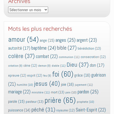
Archives
Archives
Mots les plus recherchés
amour
(54)
anges
(25)
argent
(23)
ange
(15)
bible
(27)
baptême
(24)
autorité
(17)
bénédiction
(13)
colère
(37)
combat
(22)
consecration
(12)
communion
(11)
Dieu
(37)
don
(17)
cène
(12)
diable
(11)
création
(9)
demon
(9)
foi
(60)
guérison
grâce
(16)
epreuve
(12)
esprit
(12)
feu
(9)
jesus
(40)
(21)
joie
(16)
jugement
(11)
humilité
(10)
pardon
(25)
mariage
(22)
mort
(13)
ministère
(11)
paix
(10)
prière
(65)
parole
(15)
pasteur
(13)
prophete
(10)
péché
(31)
Saint-Esprit
(22)
puissance
(14)
royaume
(12)