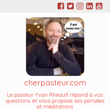
cherpasteur.com
Le pasteur Yvan Rheault répond à vos
questions. et vous propose ses pensées
et méditations