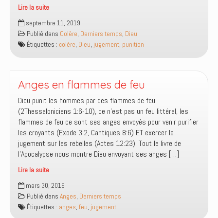
Lire la suite
La
septembre 11, 2019
colère
Publié dans
Colère
,
Derniers temps
,
Dieu
de
Étiquettes :
colère
,
Dieu
,
jugement
,
punition
Dieu
Anges en flammes de feu
Dieu punit les hommes par des flammes de feu
(2Thessaloniciens 1:6-10), ce n’est pas un feu littéral, les
flammes de feu ce sont ses anges envoyés pour venir purifier
les croyants (Exode 3:2, Cantiques 8:6) ET exercer le
jugement sur les rebelles (Actes 12:23). Tout le livre de
l’Apocalypse nous montre Dieu envoyant ses anges […]
Lire la suite
Anges
mars 30, 2019
en
Publié dans
Anges
,
Derniers temps
flammes
Étiquettes :
anges
,
feu
,
jugement
de