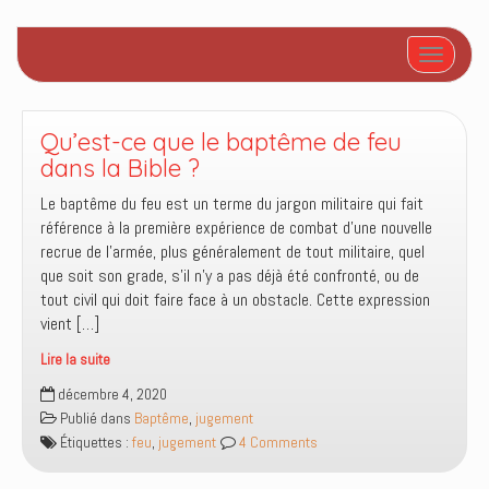
Afficher/
Qu’est-ce que le baptême de feu
dans la Bible ?
Le baptême du feu est un terme du jargon militaire qui fait
référence à la première expérience de combat d’une nouvelle
recrue de l’armée, plus généralement de tout militaire, quel
que soit son grade, s’il n’y a pas déjà été confronté, ou de
tout civil qui doit faire face à un obstacle. Cette expression
vient […]
Lire la suite
Qu’est-
décembre 4, 2020
ce
Publié dans
Baptême
,
jugement
que
Étiquettes :
feu
,
jugement
4 Comments
le
baptême