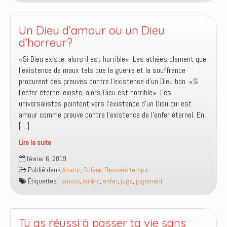
feu
Un Dieu d’amour ou un Dieu
d’horreur?
«Si Dieu existe, alors il est horrible». Les athées clament que
l’existence de maux tels que la guerre et la souffrance
procurent des preuves contre l’existence d’un Dieu bon. «Si
l’enfer éternel existe, alors Dieu est horrible». Les
universalistes pointent vers l’existence d’un Dieu qui est
amour comme preuve contre l’existence de l’enfer éternel. En
[…]
Lire la suite
Un
février 6, 2019
Dieu
Publié dans
Amour
,
Colère
,
Derniers temps
d’amour
Étiquettes :
amour
,
colère
,
enfer
,
juge
,
jugement
ou
un
Dieu
d’horreur?
Tu as réussi à passer ta vie sans