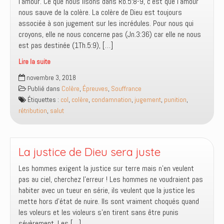
l’amour. Ce que nous lisons dans Ro.5:8-9, c’est que l’amour
Dieu
nous sauve de la colère. La colère de Dieu est toujours
va
associée à son jugement sur les incrédules. Pour nous qui
réussir
croyons, elle ne nous concerne pas (Jn.3:36) car elle ne nous
à
est pas destinée (1Th.5:9), […]
passer
l’éternité
Lire la suite
sans
Dieu
novembre 3, 2018
toi
d’amour
Publié dans
Colère
,
Épreuves
,
Souffrance
…
et
Étiquettes :
col
,
colère
,
condamnation
,
jugement
,
punition
,
colère
rétribution
,
salut
de
Dieu
?
La justice de Dieu sera juste
Les hommes exigent la justice sur terre mais n’en veulent
pas au ciel, cherchez l’erreur ! Les hommes ne voudraient pas
habiter avec un tueur en série, ils veulent que la justice les
mette hors d’état de nuire. Ils sont vraiment choqués quand
les voleurs et les violeurs s’en tirent sans être punis
sévèrement. Les […]