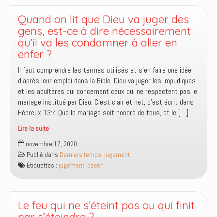
de
feu
Quand on lit que Dieu va juger des
dans
gens, est-ce à dire nécessairement
la
qu’il va les condamner à aller en
Bible
enfer ?
?
Il faut comprendre les termes utilisés et s’en faire une idée
d’après leur emploi dans la Bible. Dieu va juger les impudiques
et les adultères qui concernent ceux qui ne respectent pas le
mariage institué par Dieu. C’est clair et net, c’est écrit dans
Hébreux 13:4 Que le mariage soit honoré de tous, et le […]
Lire la suite
Quand
novembre 17, 2020
on
Publié dans
Derniers temps
,
jugement
lit
Étiquettes :
jugement
,
pécéh
que
Dieu
va
juger
Le feu qui ne s’éteint pas ou qui finit
des