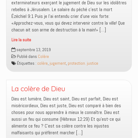
exterminateurs exerçant le jugement de Dieu sur les idolâtres
?
rebelles à Jérusalem. Le salaire du péché c’est la mort
Ézéchiel 9:1 Puis je l’ai entendu crier d’une voix forte:
«Approchez-vous, vous qui devez intervenir contre la ville! Que
chacun ait son arme de destruction à la main!» […]
Lire la suite
Jugement
septembre 13, 2019
contre
Publié dans
Colère
les
Étiquettes :
colère
,
jugement
,
protection. justice
rebelles
et
protection
des
La colère de Dieu
justes
Dieu est lumière, Dieu est saint, Dieu est parfait, Dieu est
miséricordieux, Dieu est juste, Dieu est comparé à bien des
choses pour nous apprendre à mieux le connaître. Dieu est
aussi un feu qui consume (Hébreux 12:29) Et qu’est-ce qui
alimente ce feu ? C’est sa colère contre les injustes
malfaisants qui préfèrent marcher […]