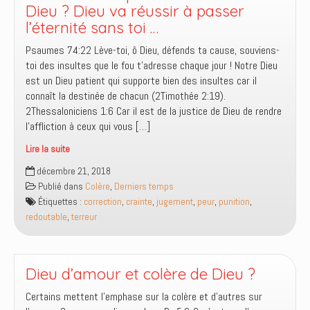
Dieu ? Dieu va réussir à passer
l’éternité sans toi …
Psaumes 74:22 Lève-toi, ô Dieu, défends ta cause, souviens-
toi des insultes que le fou t’adresse chaque jour ! Notre Dieu
est un Dieu patient qui supporte bien des insultes car il
connaît la destinée de chacun (2Timothée 2:19).
2Thessaloniciens 1:6 ‭‭Car il est de la justice de Dieu de rendre
l’affliction à ceux qui vous […]
Lire la suite
Tu
décembre 21, 2018
as
Publié dans
Colère
,
Derniers temps
réussi
Étiquettes :
correction
,
crainte
,
jugement
,
peur
,
punition
,
à
redoutable
,
terreur
passer
ta
vie
sans
Dieu d’amour et colère de Dieu ?
Dieu
Certains mettent l’emphase sur la colère et d’autres sur
?