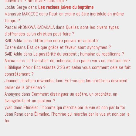
converti » ? Ne l’était-il pas déjà ?
Lochu Serge
dans
Les racines juives du baptême
Manassé MAKIESE
dans
Peut-on croire et être incrédule en même
temps ?
Pascal AKONKWA KADAKALA
dans
Quelles sont les divers types
d’offrandes qu’un chrétien peut faire ?
SAID Adda
dans
Différence entre pouvoir et autorité
Esehe
dans
Est-ce que grâce et faveur sont synonymes ?
SAID Adda
dans
La postérité du serpent ; humaine ou reptilienne ?
Ahima
dans
Le transfert de richesse d’un païen vers un chrétien est-
il Biblique ? Voir Ecclesiaste 2:26 et selon vous comment cela se fait
concrètement ?
Jeannot abraham mwamba
dans
Est-ce que les chrétiens devraient
parler de la Shekinah ?
Anonyme
dans
Comment distinguer un apôtre, un prophète, un
évangéliste et un pasteur ?
yvan
dans
Élimélec, l’homme qui marcha par la vue et non par la foi
Jean Rene
dans
Élimélec, l’homme qui marcha par la vue et non par la
foi