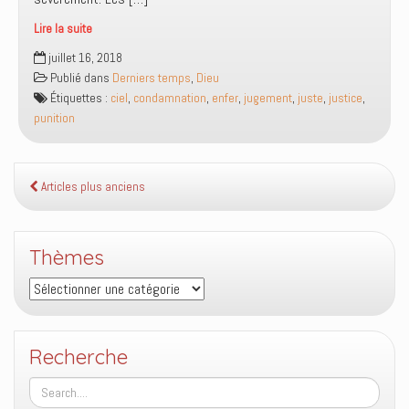
Lire la suite
La
juillet 16, 2018
justice
Publié dans
Derniers temps
,
Dieu
de
Étiquettes :
ciel
,
condamnation
,
enfer
,
jugement
,
juste
,
justice
,
Dieu
punition
sera
juste
Articles plus anciens
Thèmes
Thèmes
Recherche