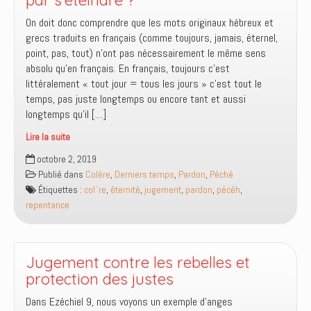
par s’éteindre ?
gens,
On doit donc comprendre que les mots originaux hébreux et
est-
grecs traduits en français (comme toujours, jamais, éternel,
ce
point, pas, tout) n’ont pas nécessairement le même sens
à
absolu qu’en français. En français, toujours c’est
dire
littéralement « tout jour = tous les jours » c’est tout le
nécessairement
temps, pas juste longtemps ou encore tant et aussi
qu’il
longtemps qu’il […]
va
les
Lire la suite
condamner
Le
octobre 2, 2019
à
feu
Publié dans
Colère
,
Derniers temps
,
Pardon
,
Péché
aller
qui
Étiquettes :
col`re
,
éternité
,
jugement
,
pardon
,
pécéh
,
en
ne
repentance
enfer
s’éteint
?
pas
ou
qui
Jugement contre les rebelles et
finit
protection des justes
par
Dans Ezéchiel 9, nous voyons un exemple d’anges
s’éteindre