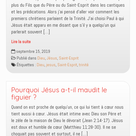
plus du Fils que du Père ou du Saint-Esprit dans les cantiques
et les prédications. Alors j’ai pensé d’aller voir comment les
premiers chrétiens parlaient de la Trinité. J’ai choisi Paul à qui
Jésus était apparu en me disant que s’il y a quelqu’un qui
parlerait souvent […]
Lire la suite
Père,
septembre 15, 2019
Fils
Publié dans
Dieu
,
Jésus
,
Saint-Esprit
et
Étiquettes :
Dieu
,
jesus
,
Saint-Esprit
,
trinité
Saint-
Esprit,
leur
fréquence
Pourquoi Jésus a-t-il maudit le
mentionnée
figuier ?
Quand on est proche de quelqu’un, ce qui lui tient à cœur nous
tient aussi à cœur. Jésus était intime avec Dieu son Père et
le zèle de la maison de Dieu le dévorait (Jean 2:14-17). Jésus
est doux et humble de cœur (Matthieu 11:28-30). Il ne se
choquait pas souvent et surtout, il ne […]