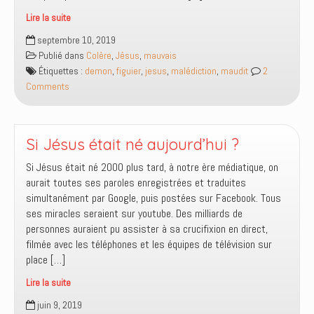
Lire la suite
Pourquoi
septembre 10, 2019
Jésus
Publié dans
Colère
,
Jésus
,
mauvais
a-
Étiquettes :
demon
,
figuier
,
jesus
,
malédiction
,
maudit
2
t-
Comments
il
maudit
le
figuier
Si Jésus était né aujourd’hui ?
?
Si Jésus était né 2000 plus tard, à notre ère médiatique, on
aurait toutes ses paroles enregistrées et traduites
simultanément par Google, puis postées sur Facebook. Tous
ses miracles seraient sur youtube. Des milliards de
personnes auraient pu assister à sa crucifixion en direct,
filmée avec les téléphones et les équipes de télévision sur
place […]
Lire la suite
Si
juin 9, 2019
Jésus