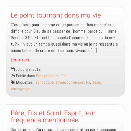
le
maître,
le
Le point tournant dans ma vie
rabbin,
C’est facile pour l’homme de se passer de Dieu mais c’est
le
difficile pour Dieu de se passer de l’homme, parce qu’il l’aime.
berger
Genèse 3:9 L’Eternel Dieu appela l’homme et lui dit: «Où es-
tu?» Il y eut un temps aussi dans ma vie où je ne ressentais
aucun besoin de croire en Dieu, nous vivons à […]
Lire la suite
Le
octobre 9, 2019
point
Publié dans
Évangélisation
,
Foi
tournant
Étiquettes :
agnostique
,
athée
,
conversion
,
foi
,
jesus
,
dans
témoignage
ma
vie
Père, Fils et Saint-Esprit, leur
fréquence mentionnée
Dernièrement, j’ai remarqué qu’en général, on parle beaucoup