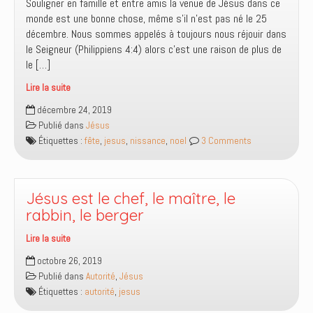
Souligner en famille et entre amis la venue de Jésus dans ce
prière
monde est une bonne chose, même s’il n’est pas né le 25
?
décembre. Nous sommes appelés à toujours nous réjouir dans
le Seigneur (Philippiens 4:4) alors c’est une raison de plus de
le […]
Lire la suite
Fêter
décembre 24, 2019
Noël
Publié dans
Jésus
ou
Étiquettes :
fête
,
jesus
,
nissance
,
noel
3 Comments
pas
?
Jésus est le chef, le maître, le
rabbin, le berger
Lire la suite
Jésus
octobre 26, 2019
est
Publié dans
Autorité
,
Jésus
le
Étiquettes :
autorité
,
jesus
chef,