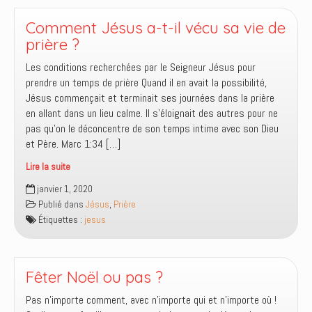
le
Saint-
Comment Jésus a-t-il vécu sa vie de
Esprit
prière ?
en
Les conditions recherchées par le Seigneur Jésus pour
lui
prendre un temps de prière Quand il en avait la possibilité,
avant
Jésus commençait et terminait ses journées dans la prière
son
en allant dans un lieu calme. Il s’éloignait des autres pour ne
baptême
pas qu’on le déconcentre de son temps intime avec son Dieu
?
et Père. Marc 1:34 […]
Lire la suite
Comment
janvier 1, 2020
Jésus
Publié dans
Jésus
,
Prière
a-
Étiquettes :
jesus
t-
il
vécu
sa
Fêter Noël ou pas ?
vie
Pas n’importe comment, avec n’importe qui et n’importe où !
de