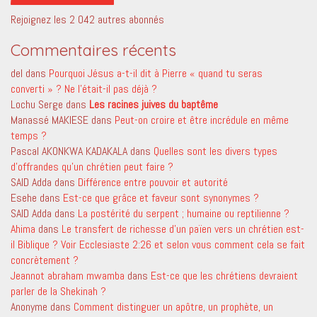
Rejoignez les 2 042 autres abonnés
Commentaires récents
del
dans
Pourquoi Jésus a-t-il dit à Pierre « quand tu seras
converti » ? Ne l’était-il pas déjà ?
Lochu Serge
dans
Les racines juives du baptême
Manassé MAKIESE
dans
Peut-on croire et être incrédule en même
temps ?
Pascal AKONKWA KADAKALA
dans
Quelles sont les divers types
d’offrandes qu’un chrétien peut faire ?
SAID Adda
dans
Différence entre pouvoir et autorité
Esehe
dans
Est-ce que grâce et faveur sont synonymes ?
SAID Adda
dans
La postérité du serpent ; humaine ou reptilienne ?
Ahima
dans
Le transfert de richesse d’un païen vers un chrétien est-
il Biblique ? Voir Ecclesiaste 2:26 et selon vous comment cela se fait
concrètement ?
Jeannot abraham mwamba
dans
Est-ce que les chrétiens devraient
parler de la Shekinah ?
Anonyme
dans
Comment distinguer un apôtre, un prophète, un