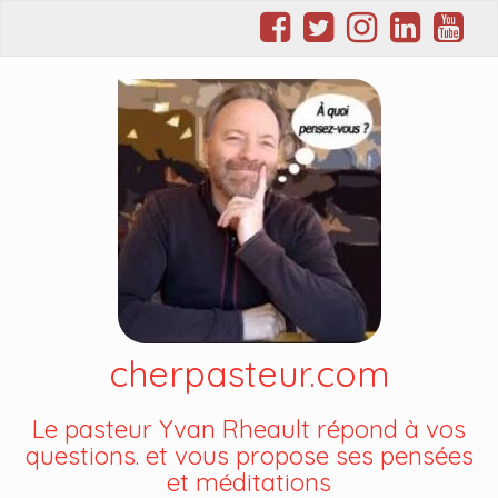
cherpasteur.com
Le pasteur Yvan Rheault répond à vos
questions. et vous propose ses pensées
et méditations