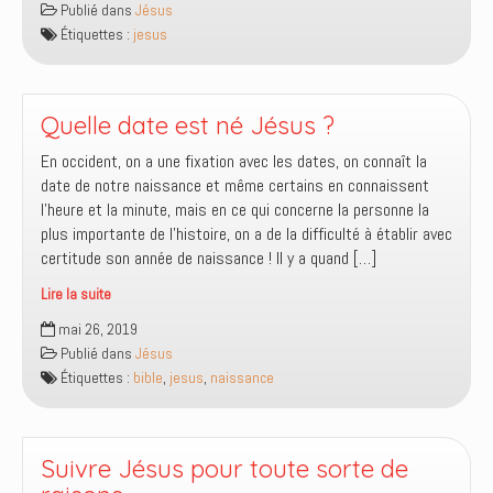
Publié dans
Jésus
était
Étiquettes :
jesus
né
aujourd’hui
?
Quelle date est né Jésus ?
En occident, on a une fixation avec les dates, on connaît la
date de notre naissance et même certains en connaissent
l’heure et la minute, mais en ce qui concerne la personne la
plus importante de l’histoire, on a de la difficulté à établir avec
certitude son année de naissance ! Il y a quand […]
Lire la suite
Quelle
mai 26, 2019
date
Publié dans
Jésus
est
Étiquettes :
bible
,
jesus
,
naissance
né
Jésus
?
Suivre Jésus pour toute sorte de