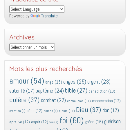
Powered by
Translate
Archives
Archives
Mots les plus recherchés
amour
(54)
anges
(25)
argent
(23)
ange
(15)
bible
(27)
baptême
(24)
autorité
(17)
bénédiction
(13)
colère
(37)
combat
(22)
consecration
(12)
communion
(11)
Dieu
(37)
don
(17)
cène
(12)
diable
(11)
création
(9)
demon
(9)
foi
(60)
guérison
grâce
(16)
epreuve
(12)
esprit
(12)
feu
(9)