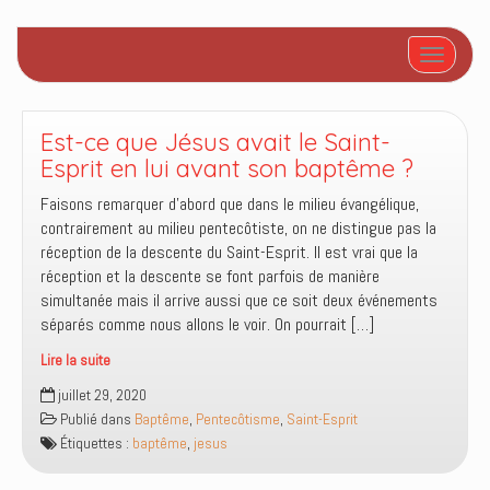
Afficher/
Est-ce que Jésus avait le Saint-
Esprit en lui avant son baptême ?
Faisons remarquer d’abord que dans le milieu évangélique,
contrairement au milieu pentecôtiste, on ne distingue pas la
réception de la descente du Saint-Esprit. Il est vrai que la
réception et la descente se font parfois de manière
simultanée mais il arrive aussi que ce soit deux événements
séparés comme nous allons le voir. On pourrait […]
Lire la suite
Est-
juillet 29, 2020
ce
Publié dans
Baptême
,
Pentecôtisme
,
Saint-Esprit
que
Étiquettes :
baptême
,
jesus
Jésus
avait