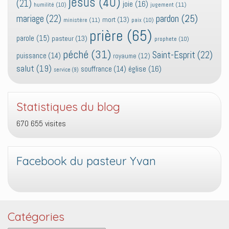
jesus
(40)
(21)
joie
(16)
jugement
(11)
humilité
(10)
pardon
(25)
mariage
(22)
mort
(13)
ministère
(11)
paix
(10)
prière
(65)
parole
(15)
pasteur
(13)
prophete
(10)
péché
(31)
Saint-Esprit
(22)
puissance
(14)
royaume
(12)
salut
(19)
église
(16)
souffrance
(14)
service
(9)
Statistiques du blog
670 655 visites
Facebook du pasteur Yvan
Catégories