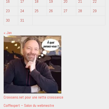
16
17
18
19
20
21
22
23
24
25
26
27
28
29
30
31
« Jan
Croixsens.net pour une nette croissance
Coiffexpert – Salon du webmestre