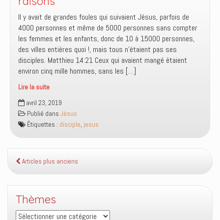
raisons
Il y avait de grandes foules qui suivaient Jésus, parfois de
4000 personnes et même de 5000 personnes sans compter
les femmes et les enfants, donc de 10 à 15000 personnes,
des villes entières quoi !, mais tous n’étaient pas ses
disciples. Matthieu 14:21 ‭‭Ceux qui avaient mangé étaient
environ cinq mille hommes, sans les […]
Lire la suite
Suivre
avril 23, 2019
Jésus
Publié dans
Jésus
pour
Étiquettes :
disciple
,
jesus
toute
sorte
de
raisons
Articles plus anciens
Thèmes
Thèmes