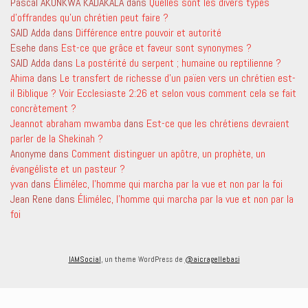
Pascal AKONKWA KADAKALA
dans
Quelles sont les divers types
d’offrandes qu’un chrétien peut faire ?
SAID Adda
dans
Différence entre pouvoir et autorité
Esehe
dans
Est-ce que grâce et faveur sont synonymes ?
SAID Adda
dans
La postérité du serpent ; humaine ou reptilienne ?
Ahima
dans
Le transfert de richesse d’un païen vers un chrétien est-
il Biblique ? Voir Ecclesiaste 2:26 et selon vous comment cela se fait
concrètement ?
Jeannot abraham mwamba
dans
Est-ce que les chrétiens devraient
parler de la Shekinah ?
Anonyme
dans
Comment distinguer un apôtre, un prophète, un
évangéliste et un pasteur ?
yvan
dans
Élimélec, l’homme qui marcha par la vue et non par la foi
Jean Rene
dans
Élimélec, l’homme qui marcha par la vue et non par la
foi
IAMSocial
, un theme WordPress de
@aicragellebasi