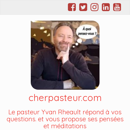
cherpasteur.com
Le pasteur Yvan Rheault répond à vos
questions. et vous propose ses pensées
et méditations