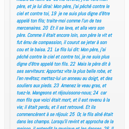
père, et je lui dirai: Mon père, j’ai péché contre le
ciel et contre toi, 19 je ne suis plus digne d’être
appelé ton fils; traite-moi comme l’un de tes
mercenaires. 20 Et il se leva, et alla vers son
père. Comme il était encore loin, son père le vit et
fut ému de compassion, il courut se jeter à son
cou et le baisa. 21 Le fils lui dit: Mon père, j’ai
péché contre le ciel et contre toi, je ne suis plus
digne d’être appelé ton fils. 22 Mais le père dit à
ses serviteurs: Apportez vite la plus belle robe, et
l’en revêtez; mettez-lui un anneau au doigt, et des
souliers aux pieds. 23 Amenez le veau gras, et
tuez-le. Mangeons et réjouissons-nous; 24 car
mon fils que voici était mort, et il est revenu à la
vie; il était perdu, et il est retrouvé. Et ils
commencèrent à se réjouir. 25 Or, le fils aîné était
dans les champs. Lorsqu’il revint et approcha de la
maison, il entendit la musique et les danses. 26 Il