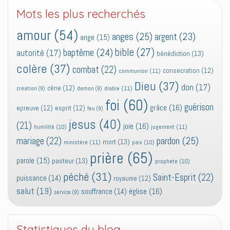
Mots les plus recherchés
amour
(54)
anges
(25)
argent
(23)
ange
(15)
bible
(27)
baptême
(24)
autorité
(17)
bénédiction
(13)
colère
(37)
combat
(22)
consecration
(12)
communion
(11)
Dieu
(37)
don
(17)
cène
(12)
diable
(11)
création
(9)
demon
(9)
foi
(60)
guérison
grâce
(16)
epreuve
(12)
esprit
(12)
feu
(9)
jesus
(40)
(21)
joie
(16)
jugement
(11)
humilité
(10)
pardon
(25)
mariage
(22)
mort
(13)
ministère
(11)
paix
(10)
prière
(65)
parole
(15)
pasteur
(13)
prophete
(10)
péché
(31)
Saint-Esprit
(22)
puissance
(14)
royaume
(12)
salut
(19)
église
(16)
souffrance
(14)
service
(9)
Statistiques du blog