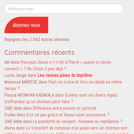
Adresse
e-
mail
Abonnez-vous
Rejoignez les 2 042 autres abonnés
Commentaires récents
del
dans
Pourquoi Jésus a-t-il dit à Pierre « quand tu seras
converti » ? Ne l’était-il pas déjà ?
Lochu Serge
dans
Les racines juives du baptême
Manassé MAKIESE
dans
Peut-on croire et être incrédule en même
temps ?
Pascal AKONKWA KADAKALA
dans
Quelles sont les divers types
d’offrandes qu’un chrétien peut faire ?
SAID Adda
dans
Différence entre pouvoir et autorité
Esehe
dans
Est-ce que grâce et faveur sont synonymes ?
SAID Adda
dans
La postérité du serpent ; humaine ou reptilienne ?
Ahima
dans
Le transfert de richesse d’un païen vers un chrétien est-