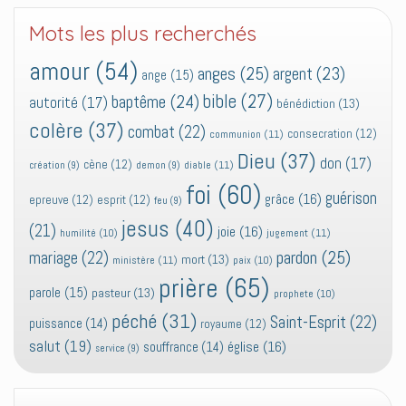
Mots les plus recherchés
amour
(54)
anges
(25)
argent
(23)
ange
(15)
bible
(27)
baptême
(24)
autorité
(17)
bénédiction
(13)
colère
(37)
combat
(22)
consecration
(12)
communion
(11)
Dieu
(37)
don
(17)
cène
(12)
diable
(11)
création
(9)
demon
(9)
foi
(60)
guérison
grâce
(16)
epreuve
(12)
esprit
(12)
feu
(9)
jesus
(40)
(21)
joie
(16)
jugement
(11)
humilité
(10)
pardon
(25)
mariage
(22)
mort
(13)
ministère
(11)
paix
(10)
prière
(65)
parole
(15)
pasteur
(13)
prophete
(10)
péché
(31)
Saint-Esprit
(22)
puissance
(14)
royaume
(12)
salut
(19)
église
(16)
souffrance
(14)
service
(9)