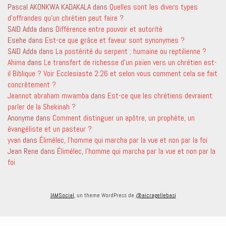
Pascal AKONKWA KADAKALA
dans
Quelles sont les divers types
d’offrandes qu’un chrétien peut faire ?
SAID Adda
dans
Différence entre pouvoir et autorité
Esehe
dans
Est-ce que grâce et faveur sont synonymes ?
SAID Adda
dans
La postérité du serpent ; humaine ou reptilienne ?
Ahima
dans
Le transfert de richesse d’un païen vers un chrétien est-
il Biblique ? Voir Ecclesiaste 2:26 et selon vous comment cela se fait
concrètement ?
Jeannot abraham mwamba
dans
Est-ce que les chrétiens devraient
parler de la Shekinah ?
Anonyme
dans
Comment distinguer un apôtre, un prophète, un
évangéliste et un pasteur ?
yvan
dans
Élimélec, l’homme qui marcha par la vue et non par la foi
Jean Rene
dans
Élimélec, l’homme qui marcha par la vue et non par la
foi
IAMSocial
, un theme WordPress de
@aicragellebasi