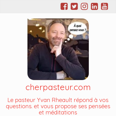
cherpasteur.com
Le pasteur Yvan Rheault répond à vos
questions. et vous propose ses pensées
et méditations