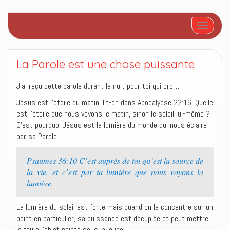
Afficher/
La Parole est une chose puissante
J’ai reçu cette parole durant la nuit pour toi qui croit.
Jésus est l’étoile du matin, lit-on dans Apocalypse 22:16. Quelle
est l’étoile que nous voyons le matin, sinon le soleil lui-même ?
C’est pourquoi Jésus est la lumière du monde qui nous éclaire
par sa Parole.
Psaumes 36:10 C’est auprès de toi qu’est la source de
la vie, et c’est par ta lumière que nous voyons la
lumière.
La lumière du soleil est forte mais quand on la concentre sur un
point en particulier, sa puissance est décuplée et peut mettre
le feu à l’objet pointé sous la loupe.