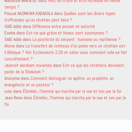
Manassé MAKIESE
dans
Peut-on croire et être incrédule en même
temps ?
Pascal AKONKWA KADAKALA
dans
Quelles sont les divers types
d’offrandes qu’un chrétien peut faire ?
SAID Adda
dans
Différence entre pouvoir et autorité
Esehe
dans
Est-ce que grâce et faveur sont synonymes ?
SAID Adda
dans
La postérité du serpent ; humaine ou reptilienne ?
Ahima
dans
Le transfert de richesse d’un païen vers un chrétien est-
il Biblique ? Voir Ecclesiaste 2:26 et selon vous comment cela se fait
concrètement ?
Jeannot abraham mwamba
dans
Est-ce que les chrétiens devraient
parler de la Shekinah ?
Anonyme
dans
Comment distinguer un apôtre, un prophète, un
évangéliste et un pasteur ?
yvan
dans
Élimélec, l’homme qui marcha par la vue et non par la foi
Jean Rene
dans
Élimélec, l’homme qui marcha par la vue et non par la
foi
IAMSocial
, un theme WordPress de
@aicragellebasi