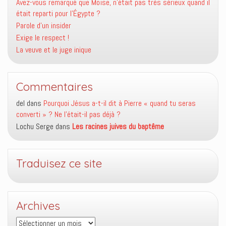
)
Avez-vous remarqué que Moïse, n’était pas très sérieux quand il
était reparti pour l’Égypte ?
Parole d’un insider
Exige le respect !
La veuve et le juge inique
Commentaires
del
dans
Pourquoi Jésus a-t-il dit à Pierre « quand tu seras
converti » ? Ne l’était-il pas déjà ?
Lochu Serge
dans
Les racines juives du baptême
Traduisez ce site
Archives
Archives