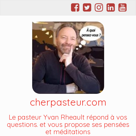
cherpasteur.com
Le pasteur Yvan Rheault répond à vos
questions. et vous propose ses pensées
et méditations