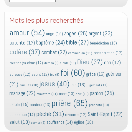
Mots les plus recherchés
amour
(54)
anges
(25)
argent
(23)
ange
(15)
bible
(27)
baptême
(24)
autorité
(17)
bénédiction
(13)
colère
(37)
combat
(22)
consecration
(12)
communion
(11)
Dieu
(37)
don
(17)
cène
(12)
diable
(11)
création
(9)
demon
(9)
foi
(60)
guérison
grâce
(16)
epreuve
(12)
esprit
(12)
feu
(9)
jesus
(40)
(21)
joie
(16)
jugement
(11)
humilité
(10)
pardon
(25)
mariage
(22)
mort
(13)
ministère
(11)
paix
(10)
prière
(65)
parole
(15)
pasteur
(13)
prophete
(10)
péché
(31)
Saint-Esprit
(22)
puissance
(14)
royaume
(12)
salut
(19)
église
(16)
souffrance
(14)
service
(9)