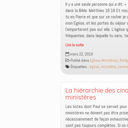
Il y a une seule personne qui a dit: 
dans la Bible. Matthieu 16:18 Et moi,
tu es Pierre et que sur ce rocher je 
mon Eglise, et les portes du séjour
l’emporteront pas sur elle. L’église 
fréquentes, dans laquelle tu sers, t
Lire la suite
Ni
mars 22, 2019
mon
Publié dans
Eglise
,
Ministères
,
Relig
église,
Étiquettes :
église
,
ministère
,
servic
ni
ton
église,
ni
La hiérarchie des cin
notre
ministères
église,
Les listes dont Paul se servait pou
ni
ministères ne doivent pas être pris
votre
nécessairement de façon exhaustive,
église
sont pas toujours complètes. Si on
!