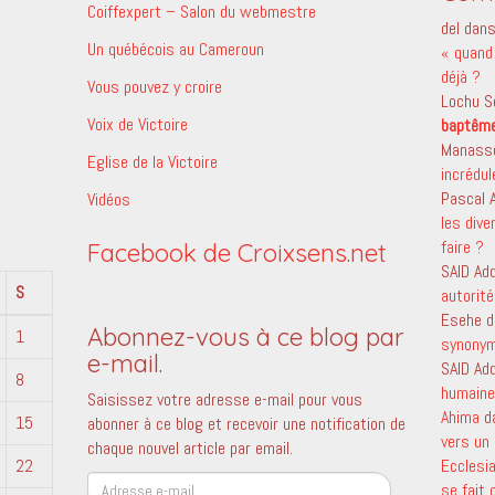
Coiffexpert – Salon du webmestre
del
dan
Un québécois au Cameroun
« quand 
déjà ?
Vous pouvez y croire
Lochu S
Voix de Victoire
baptêm
Manass
Eglise de la Victoire
incrédu
Pascal
Vidéos
les dive
faire ?
Facebook de Croixsens.net
SAID Ad
S
autorité
Esehe
d
Abonnez-vous à ce blog par
1
synony
e-mail.
SAID Ad
8
humaine 
Saisissez votre adresse e-mail pour vous
Ahima
d
15
abonner à ce blog et recevoir une notification de
vers un 
chaque nouvel article par email.
22
Ecclesi
Adresse
se fait