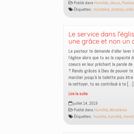
Publié dans
Humilité
,
Jésus
,
Pasteu
la
Étiquettes :
ministère
,
onction
,
ordin
gloire
Le service dans l’égli
une grâce et non un d
Le pasteur te demande d’aller laver l
l’église alors que tu as la capacité d
coeurs en leur prêchant la parole de 
? Rends grâces à Dieu de pouvoir te 
marcher jusqu’à la toilette puis êtr
la nettoyer, tu as contribué à ta […]
Lire la suite
Le
juillet 14, 2019
service
Publié dans
Humilité
,
Ministères
dans
Étiquettes :
humble
,
humilité
,
minist
l’église
est
une