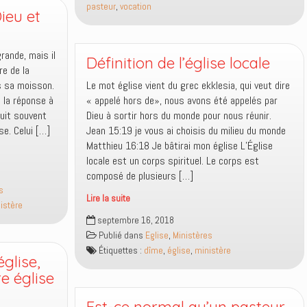
pasteur
,
vocation
est
ieu et
appelé
au
grande, mais il
ministère
Définition de l’église locale
re de la
?
s sa moisson.
Le mot église vient du grec ekklesia, qui veut dire
e la réponse à
« appelé hors de», nous avons été appelés par
duit souvent
Dieu à sortir hors du monde pour nous réunir.
se. Celui […]
Jean 15:19 je vous ai choisis du milieu du monde
Matthieu 16:18 Je bâtirai mon église L’Église
locale est un corps spirituel. Le corps est
composé de plusieurs […]
s
Lire la suite
istère
Définition
septembre 16, 2018
de
Publié dans
Eglise
,
Ministères
l’église
Étiquettes :
dîme
,
église
,
ministère
locale
église,
re église