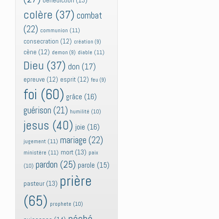
bénédiction
(13)
colère
(37)
combat
(22)
communion
(11)
consecration
(12)
création
(9)
cène
(12)
diable
(11)
demon
(9)
Dieu
(37)
don
(17)
epreuve
(12)
esprit
(12)
feu
(9)
foi
(60)
grâce
(16)
guérison
(21)
humilité
(10)
jesus
(40)
joie
(16)
mariage
(22)
jugement
(11)
mort
(13)
ministère
(11)
paix
pardon
(25)
parole
(15)
(10)
prière
pasteur
(13)
(65)
prophete
(10)
péché