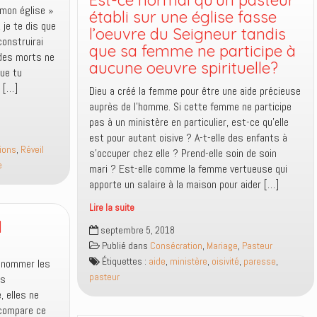
Est-ce normal qu’un pasteur
« mon église »
établi sur une église fasse
 je te dis que
l’oeuvre du Seigneur tandis
construirai
que sa femme ne participe à
 des morts ne
aucune oeuvre spirituelle?
que tu
a […]
Dieu a créé la femme pour être une aide précieuse
auprès de l’homme. Si cette femme ne participe
pas à un ministère en particulier, est-ce qu’elle
est pour autant oisive ? A-t-elle des enfants à
ions
,
Réveil
s’occuper chez elle ? Prend-elle soin de soin
e
mari ? Est-elle comme la femme vertueuse qui
apporte un salaire à la maison pour aider […]
Lire la suite
q
Est-
septembre 5, 2018
ce
Publié dans
Consécration
,
Mariage
,
Pasteur
normal
Étiquettes :
aide
,
ministère
,
oisivité
,
paresse
,
r nommer les
qu’un
pasteur
es
pasteur
 elles ne
établi
 compare ce
sur