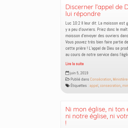
grâce
Discerner l’appel de D
et
lui répondre
non
Luc 10:2 Il leur dit: La moisson est 
un
y a peu d’ouvriers. Priez donc le maît
droit
moisson d’envoyer des ouvriers dan
Vous pouvez très bien faire partie d
cette prière ! L’appel de Dieu se pro
au cours de notre service dans l’égli
Lire la suite
Discerner
juin 5, 2019
l’appel
Publié dans
Consécration
,
Ministère
de
Étiquettes :
appel
,
consecration
,
min
Dieu
et
lui
répondre
Ni mon église, ni ton 
ni notre église, ni vot
!