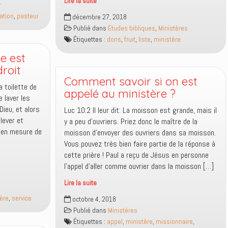
Lire la suite
r
Les
ation
,
pasteur
décembre 27, 2018
listes
Publié dans
Etudes bibliques
,
Ministères
affectionnées
Étiquettes :
dons
,
fruit
,
liste
,
ministère
par
Paul
se est
sont-
roit
elles
Comment savoir si on est
a toilette de
exhaustives
appelé au ministère ?
e laver les
?
Dieu, et alors
Luc 10:2 Il leur dit: La moisson est grande, mais il
lever et
y a peu d’ouvriers. Priez donc le maître de la
e en mesure de
moisson d’envoyer des ouvriers dans sa moisson.
Vous pouvez très bien faire partie de la réponse à
cette prière ! Paul a reçu de Jésus en personne
l’appel d’aller comme ouvrier dans la moisson […]
Lire la suite
Comment
ère
,
service
octobre 4, 2018
savoir
Publié dans
Ministères
si
Étiquettes :
appel
,
ministère
,
missionnaire
,
on