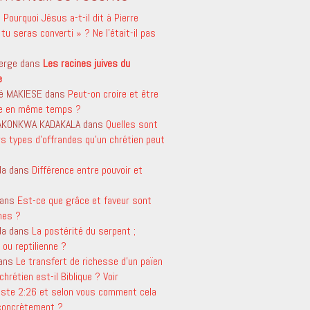
s
Pourquoi Jésus a-t-il dit à Pierre
tu seras converti » ? Ne l’était-il pas
erge
dans
Les racines juives du
e
é MAKIESE
dans
Peut-on croire et être
le en même temps ?
 AKONKWA KADAKALA
dans
Quelles sont
rs types d’offrandes qu’un chrétien peut
da
dans
Différence entre pouvoir et
ans
Est-ce que grâce et faveur sont
mes ?
da
dans
La postérité du serpent ;
ou reptilienne ?
ans
Le transfert de richesse d’un païen
chrétien est-il Biblique ? Voir
aste 2:26 et selon vous comment cela
 concrètement ?