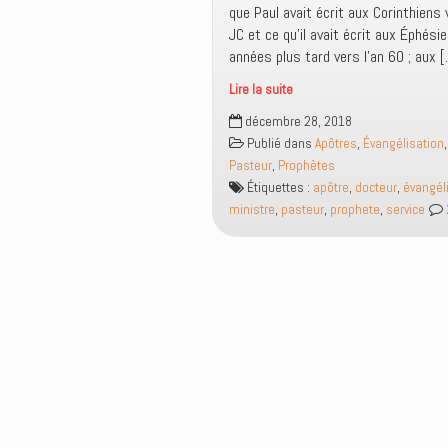
que Paul avait écrit aux Corinthiens
JC et ce qu’il avait écrit aux Éphési
années plus tard vers l’an 60 ; aux 
Lire la suite
La
décembre 28, 2018
hiérarchie
Publié dans
Apôtres
,
Évangélisation
des
Pasteur
,
Prophètes
cinq
Étiquettes :
apôtre
,
docteur
,
évangél
ministères
ministre
,
pasteur
,
prophete
,
service