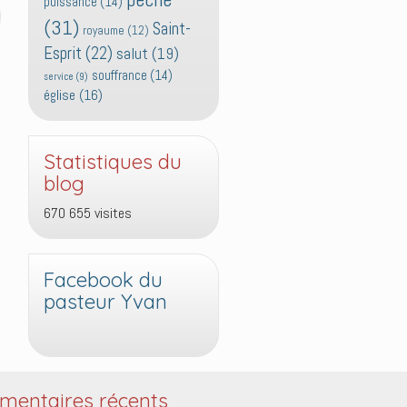
puissance
(14)
(31)
Saint-
royaume
(12)
Esprit
(22)
salut
(19)
souffrance
(14)
service
(9)
église
(16)
Statistiques du
blog
670 655 visites
Facebook du
pasteur Yvan
entaires récents