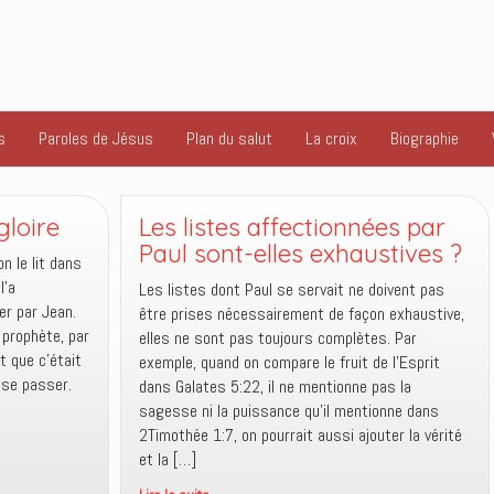
s
Paroles de Jésus
Plan du salut
La croix
Biographie
gloire
Les listes affectionnées par
Paul sont-elles exhaustives ?
n le lit dans
l’a
Les listes dont Paul se servait ne doivent pas
er par Jean.
être prises nécessairement de façon exhaustive,
 prophète, par
elles ne sont pas toujours complètes. Par
t que c’était
exemple, quand on compare le fruit de l’Esprit
 se passer.
dans Galates 5:22, il ne mentionne pas la
sagesse ni la puissance qu’il mentionne dans
2Timothée 1:7, on pourrait aussi ajouter la vérité
et la […]