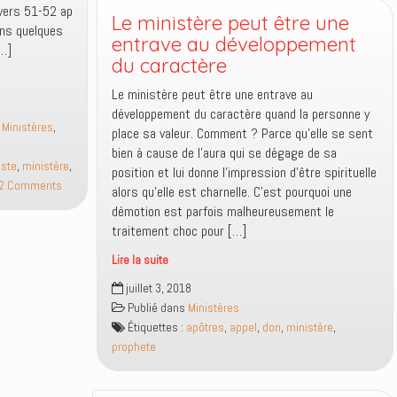
 vers 51-52 ap
une
Le ministère peut être une
ens quelques
église
entrave au développement
[…]
fasse
du caractère
l’oeuvre
Le ministère peut être une entrave au
du
développement du caractère quand la personne y
Seigneur
,
Ministères
,
place sa valeur. Comment ? Parce qu’elle se sent
tandis
bien à cause de l’aura qui se dégage de sa
que
iste
,
ministère
,
position et lui donne l’impression d’être spirituelle
sa
2 Comments
alors qu’elle est charnelle. C’est pourquoi une
femme
démotion est parfois malheureusement le
ne
traitement choc pour […]
participe
à
Lire la suite
aucune
Le
oeuvre
juillet 3, 2018
ministère
spirituelle?
Publié dans
Ministères
peut
Étiquettes :
apôtres
,
appel
,
don
,
ministère
,
être
prophete
une
entrave
au