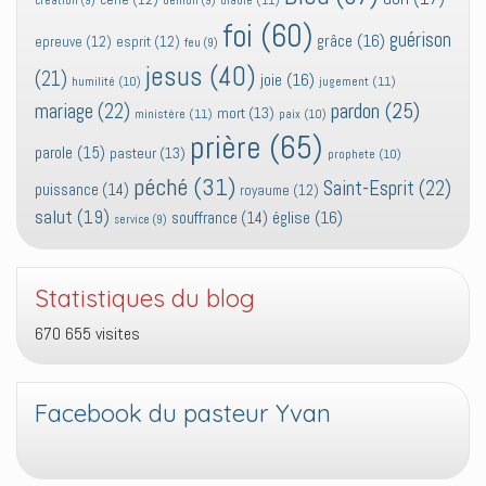
création
(9)
demon
(9)
foi
(60)
guérison
grâce
(16)
epreuve
(12)
esprit
(12)
feu
(9)
jesus
(40)
(21)
joie
(16)
jugement
(11)
humilité
(10)
pardon
(25)
mariage
(22)
mort
(13)
ministère
(11)
paix
(10)
prière
(65)
parole
(15)
pasteur
(13)
prophete
(10)
péché
(31)
Saint-Esprit
(22)
puissance
(14)
royaume
(12)
salut
(19)
église
(16)
souffrance
(14)
service
(9)
Statistiques du blog
670 655 visites
Facebook du pasteur Yvan