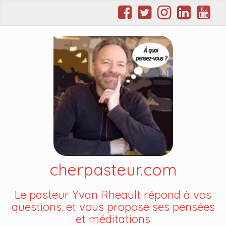
cherpasteur.com
Le pasteur Yvan Rheault répond à vos
questions. et vous propose ses pensées
et méditations