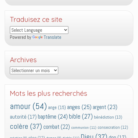
Traduisez ce site
Powered by
Translate
Archives
Archives
Mots les plus recherchés
amour
(54)
anges
(25)
argent
(23)
ange
(15)
bible
(27)
baptême
(24)
autorité
(17)
bénédiction
(13)
colère
(37)
combat
(22)
consecration
(12)
communion
(11)
Dieu
(37)
don
(17)
cène
(12)
diable
(11)