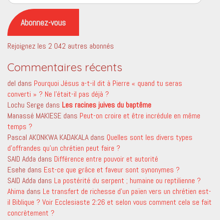
e-
mail
Abonnez-vous
Rejoignez les 2 042 autres abonnés
Commentaires récents
del
dans
Pourquoi Jésus a-t-il dit à Pierre « quand tu seras
converti » ? Ne l’était-il pas déjà ?
Lochu Serge
dans
Les racines juives du baptême
Manassé MAKIESE
dans
Peut-on croire et être incrédule en même
temps ?
Pascal AKONKWA KADAKALA
dans
Quelles sont les divers types
d’offrandes qu’un chrétien peut faire ?
SAID Adda
dans
Différence entre pouvoir et autorité
Esehe
dans
Est-ce que grâce et faveur sont synonymes ?
SAID Adda
dans
La postérité du serpent ; humaine ou reptilienne ?
Ahima
dans
Le transfert de richesse d’un païen vers un chrétien est-
il Biblique ? Voir Ecclesiaste 2:26 et selon vous comment cela se fait
concrètement ?