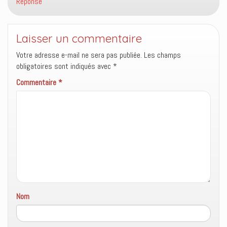
Réponse
e
r
e
)
e
l
)
l
e
f
Laisser un commentaire
e
n
ê
Votre adresse e-mail ne sera pas publiée.
Les champs
t
r
obligatoires sont indiqués avec
*
e
)
Commentaire
*
Nom