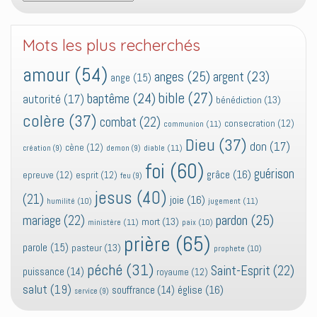
Mots les plus recherchés
amour
(54)
anges
(25)
argent
(23)
ange
(15)
bible
(27)
baptême
(24)
autorité
(17)
bénédiction
(13)
colère
(37)
combat
(22)
consecration
(12)
communion
(11)
Dieu
(37)
don
(17)
cène
(12)
diable
(11)
création
(9)
demon
(9)
foi
(60)
guérison
grâce
(16)
epreuve
(12)
esprit
(12)
feu
(9)
jesus
(40)
(21)
joie
(16)
jugement
(11)
humilité
(10)
pardon
(25)
mariage
(22)
mort
(13)
ministère
(11)
paix
(10)
prière
(65)
parole
(15)
pasteur
(13)
prophete
(10)
péché
(31)
Saint-Esprit
(22)
puissance
(14)
royaume
(12)
salut
(19)
église
(16)
souffrance
(14)
service
(9)