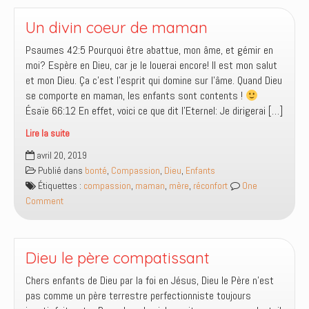
du
Bon
Un divin coeur de maman
Berger
Psaumes 42:5 Pourquoi être abattue, mon âme, et gémir en
?
moi? Espère en Dieu, car je le louerai encore! Il est mon salut
et mon Dieu. Ça c’est l’esprit qui domine sur l’âme. Quand Dieu
se comporte en maman, les enfants sont contents !
Ésaïe 66:12 En effet, voici ce que dit l’Eternel: Je dirigerai […]
Lire la suite
Un
avril 20, 2019
divin
Publié dans
bonté
,
Compassion
,
Dieu
,
Enfants
coeur
Étiquettes :
compassion
,
maman
,
mère
,
réconfort
One
de
Comment
maman
Dieu le père compatissant
Chers enfants de Dieu par la foi en Jésus, Dieu le Père n’est
pas comme un père terrestre perfectionniste toujours