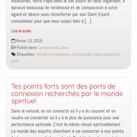
insatisfait, votre Papa dans le ciel sourit en vous regardant, il
éprouve beaucoup de tendresse et de compassion à votre
égard et désire vous réconforter par son Saint-Esprit
consolateur pour que vous soyez bien à […]
Lire la suite
Dieu
février 10, 2019
le
Publié dans
Compassion
,
Dieu
père
Étiquettes :
bonté
,
compassion
,
miséricorde
,
papa
,
paternité
,
compatissant
père
Tes points forts sont des ports de
connexion recherchés par le monde
spirituel
Dans le naturel, on se connecte où il y a du courant et on
voudra se connecter où il y a le plus de puissance pour une
performance optimale. C’est la même chose spirituellement.
Le monde des esprits cherchent à se connecter à nos points