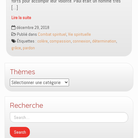
forts pour accomplir leur volonté. Paul était un homme très
[…]
Lire la suite
Tes
décembre 29, 2018
points
Publié dans
Combat spirituel
,
Vie spirituelle
forts
Étiquettes :
colère
,
compassion
,
connexion
,
détermination
,
sont
grâce
,
pardon
des
ports
de
Thèmes
connexion
recherchés
Thèmes
par
le
monde
Recherche
spirituel