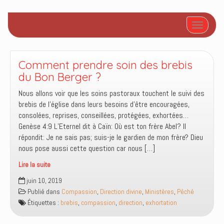
Afficher/
Comment prendre soin des brebis
du Bon Berger ?
Nous allons voir que les soins pastoraux touchent le suivi des
brebis de l’église dans leurs besoins d’être encouragées,
consolées, reprises, conseillées, protégées, exhortées…
Genèse 4:9 L’Eternel dit à Caïn: Où est ton frère Abel? Il
répondit: Je ne sais pas; suis-je le gardien de mon frère? Dieu
nous pose aussi cette question car nous […]
Lire la suite
Comment
juin 10, 2019
prendre
Publié dans
Compassion
,
Direction divine
,
Ministères
,
Péché
soin
Étiquettes :
brebis
,
compassion
,
direction
,
exhortation
des
brebis