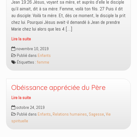
Jean 19:26 Jésus, voyant sa mère, et auprès d’elle le disciple
qu’il aimait, dit à sa mère: Femme, voilà ton fils. 27 Puis il dit
au disciple: Voilà ta mère. Et, dès ce moment, le disciple la prit
chez lui. Pourquoi Jésus avait-il demandé à Jean de prendre
Marie chez lui alors que les 4 […]
Lire la suite
Femme,
novembre 10, 2019
voilà
Publié dans
Enfants
ton
Étiquettes :
femme
fils
Obéissance appréciée du Père
Lire la suite
Obéissance
octobre 24, 2019
appréciée
Publié dans
Enfants
,
Relations humaines
,
Sagesse
,
Vie
du
spirituelle
Père