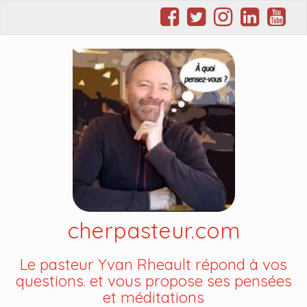
cherpasteur.com
Le pasteur Yvan Rheault répond à vos
questions. et vous propose ses pensées
et méditations