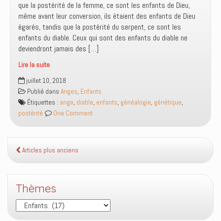
que la postérité de la femme, ce sont les enfants de Dieu,
même avant leur conversion, ils étaient des enfants de Dieu
égarés, tandis que la postérité du serpent, ce sont les
enfants du diable. Ceux qui sont des enfants du diable ne
deviendront jamais des […]
Lire la suite
La
juillet 10, 2018
postérité
Publié dans
Anges
,
Enfants
du
Étiquettes :
ange
,
diable
,
enfants
,
généalogie
,
génétique
,
serpent
postérité
One Comment
;
humaine
ou
reptilienne
Articles plus anciens
?
Thèmes
Thèmes