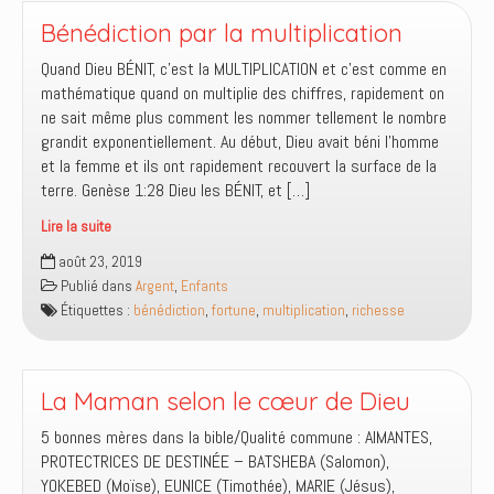
Bénédiction par la multiplication
Quand Dieu BÉNIT, c’est la MULTIPLICATION et c’est comme en
mathématique quand on multiplie des chiffres, rapidement on
ne sait même plus comment les nommer tellement le nombre
grandit exponentiellement. Au début, Dieu avait béni l’homme
et la femme et ils ont rapidement recouvert la surface de la
terre. Genèse 1:28 Dieu les BÉNIT, et […]
Lire la suite
Bénédiction
août 23, 2019
par
Publié dans
Argent
,
Enfants
la
Étiquettes :
bénédiction
,
fortune
,
multiplication
,
richesse
multiplication
La Maman selon le cœur de Dieu
5 bonnes mères dans la bible/Qualité commune : AIMANTES,
PROTECTRICES DE DESTINÉE – BATSHEBA (Salomon),
YOKEBED (Moïse), EUNICE (Timothée), MARIE (Jésus),