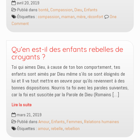
avril 20, 2019
divin
Publié dans
bonté
,
Compassion
,
Dieu
,
Enfants
coeur
Étiquettes :
compassion
,
maman
,
mère
,
réconfort
One
de
Comment
maman
Qu’en est-il des enfants rebelles de
croyants ?
Toi qui aimes Dieu, à cause de ton bon comportement, tes
enfants sont aimés par Dieu même s’ils se sont éloignés de
lui et Il va tout mettre en oeuvre pour qu’ils reviennent à des
bonnes dispositions. Nourris ta foi avec les paroles suivantes,
car la foi est suscitée par la Parole de Dieu (Romains […]
Lire la suite
Qu’en
mars 21, 2019
est-
Publié dans
Amour
,
Enfants
,
Femmes
,
Relations humaines
il
Étiquettes :
amour
,
rebelle
,
rebellion
des
enfants