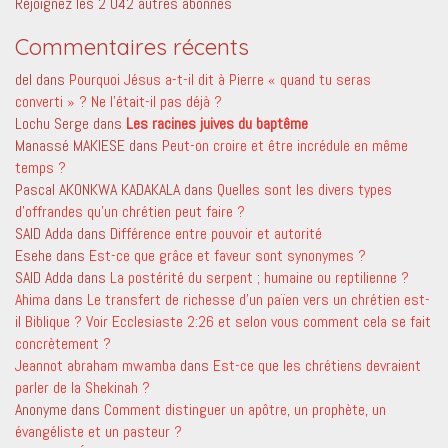
Rejoignez les 2 042 autres abonnés
Commentaires récents
del
dans
Pourquoi Jésus a-t-il dit à Pierre « quand tu seras
converti » ? Ne l’était-il pas déjà ?
Lochu Serge
dans
Les racines juives du baptême
Manassé MAKIESE
dans
Peut-on croire et être incrédule en même
temps ?
Pascal AKONKWA KADAKALA
dans
Quelles sont les divers types
d’offrandes qu’un chrétien peut faire ?
SAID Adda
dans
Différence entre pouvoir et autorité
Esehe
dans
Est-ce que grâce et faveur sont synonymes ?
SAID Adda
dans
La postérité du serpent ; humaine ou reptilienne ?
Ahima
dans
Le transfert de richesse d’un païen vers un chrétien est-
il Biblique ? Voir Ecclesiaste 2:26 et selon vous comment cela se fait
concrètement ?
Jeannot abraham mwamba
dans
Est-ce que les chrétiens devraient
parler de la Shekinah ?
Anonyme
dans
Comment distinguer un apôtre, un prophète, un
évangéliste et un pasteur ?