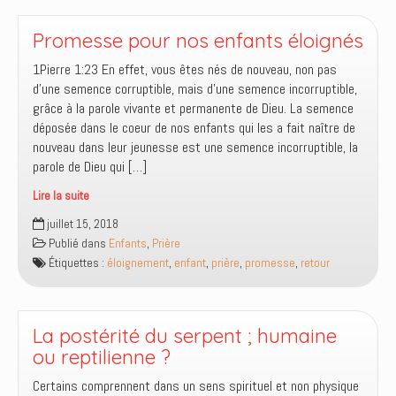
rebelles
de
Promesse pour nos enfants éloignés
croyants
1Pierre 1:23 En effet, vous êtes nés de nouveau, non pas
?
d’une semence corruptible, mais d’une semence incorruptible,
grâce à la parole vivante et permanente de Dieu. La semence
déposée dans le coeur de nos enfants qui les a fait naître de
nouveau dans leur jeunesse est une semence incorruptible, la
parole de Dieu qui […]
Lire la suite
Promesse
juillet 15, 2018
pour
Publié dans
Enfants
,
Prière
nos
Étiquettes :
éloignement
,
enfant
,
prière
,
promesse
,
retour
enfants
éloignés
La postérité du serpent ; humaine
ou reptilienne ?
Certains comprennent dans un sens spirituel et non physique