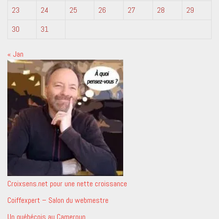
23
24
25
26
27
28
29
30
31
« Jan
Croixsens.net pour une nette croissance
Coiffexpert – Salon du webmestre
Un québécois au Cameroun