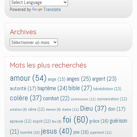
Powered by
Translate
Archives
Archives
Mots les plus recherchés
amour
(54)
anges
(25)
argent
(23)
ange
(15)
bible
(27)
baptême
(24)
autorité
(17)
bénédiction
(13)
colère
(37)
combat
(22)
consecration
(12)
communion
(11)
Dieu
(37)
don
(17)
cène
(12)
diable
(11)
création
(9)
demon
(9)
foi
(60)
guérison
grâce
(16)
epreuve
(12)
esprit
(12)
feu
(9)
jesus
(40)
(21)
joie
(16)
jugement
(11)
humilité
(10)