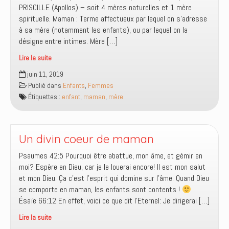
PRISCILLE (Apollos) – soit 4 mères naturelles et 1 mère
spirituelle. Maman : Terme affectueux par lequel on s’adresse
à sa mère (notamment les enfants), ou par lequel on la
désigne entre intimes. Mère […]
Lire la suite
La
juin 11, 2019
Maman
Publié dans
Enfants
,
Femmes
selon
Étiquettes :
enfant
,
maman
,
mère
le
cœur
de
Dieu
Un divin coeur de maman
Psaumes 42:5 Pourquoi être abattue, mon âme, et gémir en
moi? Espère en Dieu, car je le louerai encore! Il est mon salut
et mon Dieu. Ça c’est l’esprit qui domine sur l’âme. Quand Dieu
se comporte en maman, les enfants sont contents !
Ésaïe 66:12 En effet, voici ce que dit l’Eternel: Je dirigerai […]
Lire la suite
Un