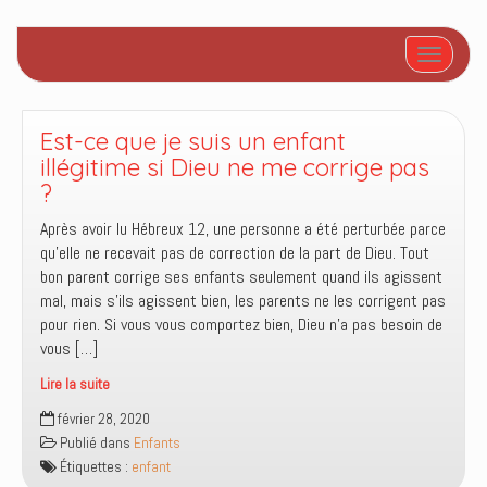
Afficher/
Est-ce que je suis un enfant
illégitime si Dieu ne me corrige pas
?
Après avoir lu Hébreux 12, une personne a été perturbée parce
qu’elle ne recevait pas de correction de la part de Dieu. Tout
bon parent corrige ses enfants seulement quand ils agissent
mal, mais s’ils agissent bien, les parents ne les corrigent pas
pour rien. Si vous vous comportez bien, Dieu n’a pas besoin de
vous […]
Lire la suite
Est-
février 28, 2020
ce
Publié dans
Enfants
que
Étiquettes :
enfant
je