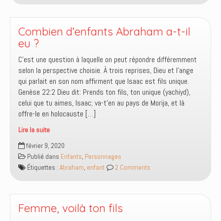
suis
un
enfant
Combien d’enfants Abraham a-t-il
illégitime
eu ?
si
C’est une question à laquelle on peut répondre différemment
Dieu
selon la perspective choisie. À trois reprises, Dieu et l’ange
ne
qui parlait en son nom affirment que Isaac est fils unique.
me
Genèse 22:2 Dieu dit: Prends ton fils, ton unique (yachiyd),
corrige
celui que tu aimes, Isaac; va-t’en au pays de Morija, et là
pas
offre-le en holocauste […]
?
Lire la suite
Combien
février 9, 2020
d’enfants
Publié dans
Enfants
,
Personnages
Abraham
Étiquettes :
Abraham
,
enfant
2 Comments
a-
t-
il
eu
Femme, voilà ton fils
?