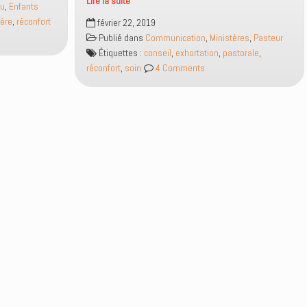
Lire la suite
eu
,
Enfants
Comment
ère
,
réconfort
février 22, 2019
exercer
Publié dans
Communication
,
Ministères
,
Pasteur
les
Étiquettes :
conseil
,
exhortation
,
pastorale
,
soins
réconfort
,
soin
4 Comments
pastoraux
?