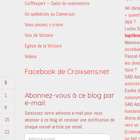
Coiffexpert – Salon du webmestre
del
dan
Un québécois au Cameroun
« quand 
déjà ?
Vous pouvez y croire
Lochu S
Voix de Victoire
baptêm
Manass
Eglise de la Victoire
incrédu
Pascal
Vidéos
les dive
faire ?
Facebook de Croixsens.net
SAID Ad
S
autorité
Esehe
d
Abonnez-vous à ce blog par
1
synony
e-mail.
SAID Ad
8
humaine 
Saisissez votre adresse e-mail pour vous
Ahima
d
15
abonner à ce blog et recevoir une notification de
vers un 
chaque nouvel article par email.
22
Ecclesi
Adresse
se fait