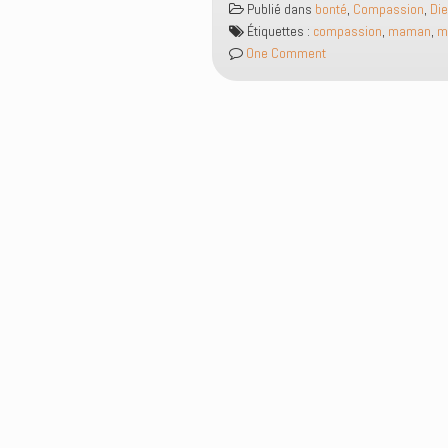
Publié dans
bonté
,
Compassion
,
Di
coeur
Étiquettes :
compassion
,
maman
,
m
de
One Comment
maman