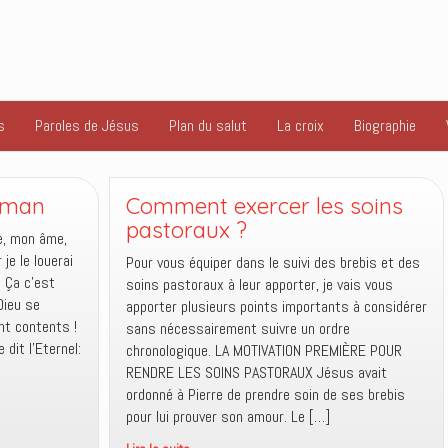
s
Paroles de Jésus
Plan du salut
La croix
Biographie
aman
Comment exercer les soins
pastoraux ?
e, mon âme,
je le louerai
Pour vous équiper dans le suivi des brebis et des
. Ça c’est
soins pastoraux à leur apporter, je vais vous
Dieu se
apporter plusieurs points importants à considérer
nt contents !
sans nécessairement suivre un ordre
 dit l’Eternel:
chronologique. LA MOTIVATION PREMIÈRE POUR
RENDRE LES SOINS PASTORAUX Jésus avait
ordonné à Pierre de prendre soin de ses brebis
pour lui prouver son amour. Le […]