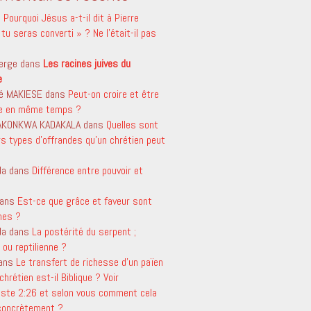
s
Pourquoi Jésus a-t-il dit à Pierre
tu seras converti » ? Ne l’était-il pas
erge
dans
Les racines juives du
e
é MAKIESE
dans
Peut-on croire et être
le en même temps ?
 AKONKWA KADAKALA
dans
Quelles sont
rs types d’offrandes qu’un chrétien peut
da
dans
Différence entre pouvoir et
ans
Est-ce que grâce et faveur sont
mes ?
da
dans
La postérité du serpent ;
ou reptilienne ?
ans
Le transfert de richesse d’un païen
chrétien est-il Biblique ? Voir
aste 2:26 et selon vous comment cela
 concrètement ?