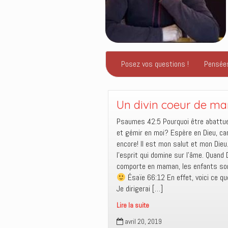
Posez vos questions !
Pensée
Un divin coeur de m
Psaumes 42:5 Pourquoi être abattu
et gémir en moi? Espère en Dieu, car 
encore! Il est mon salut et mon Dieu
l’esprit qui domine sur l’âme. Quand 
comporte en maman, les enfants so
Ésaïe 66:12 En effet, voici ce que
Je dirigerai […]
Lire la suite
Un
avril 20, 2019
divin