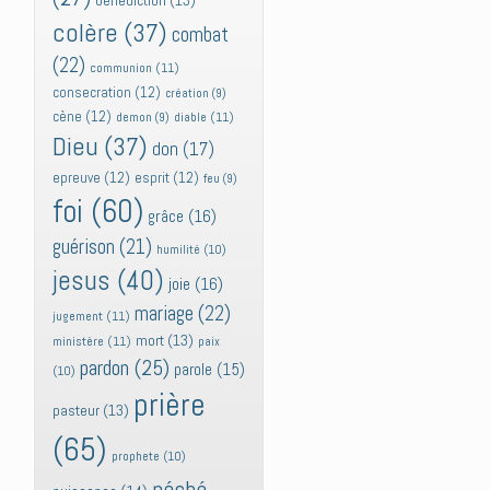
bénédiction
(13)
colère
(37)
combat
(22)
communion
(11)
consecration
(12)
création
(9)
cène
(12)
diable
(11)
demon
(9)
Dieu
(37)
don
(17)
epreuve
(12)
esprit
(12)
feu
(9)
foi
(60)
grâce
(16)
guérison
(21)
humilité
(10)
jesus
(40)
joie
(16)
mariage
(22)
jugement
(11)
mort
(13)
ministère
(11)
paix
pardon
(25)
parole
(15)
(10)
prière
pasteur
(13)
(65)
prophete
(10)
péché