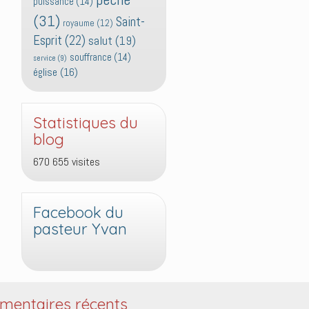
puissance
(14)
(31)
Saint-
royaume
(12)
Esprit
(22)
salut
(19)
souffrance
(14)
service
(9)
église
(16)
Statistiques du
blog
670 655 visites
Facebook du
pasteur Yvan
entaires récents