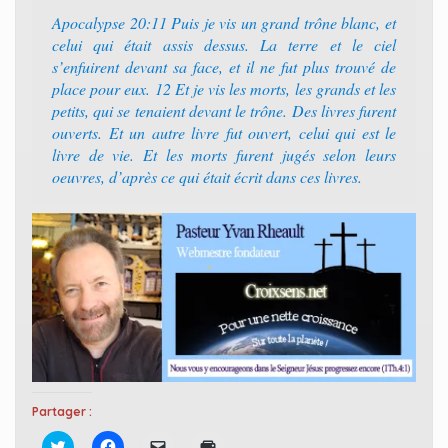
Apocalypse 20:11 Puis je vis un grand trône blanc, et
celui qui était assis dessus. La terre et le ciel
s’enfuirent devant sa face, et il ne fut plus trouvé de
place pour eux. 12 Et je vis les morts, les grands et les
petits, qui se tenaient devant le trône. Des livres furent
ouverts. Et un autre livre fut ouvert, celui qui est le
livre de vie. Et les morts furent jugés selon leurs
oeuvres, d’après ce qui était écrit dans ces livres.
Partager :
C
C
C
C