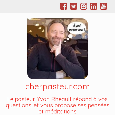
cherpasteur.com
Le pasteur Yvan Rheault répond à vos
questions. et vous propose ses pensées
et méditations