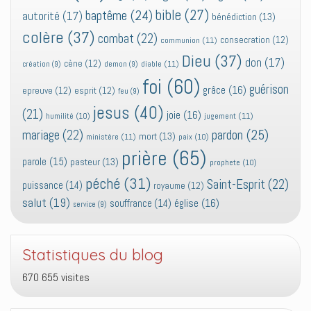
bible
(27)
baptême
(24)
autorité
(17)
bénédiction
(13)
colère
(37)
combat
(22)
consecration
(12)
communion
(11)
Dieu
(37)
don
(17)
cène
(12)
diable
(11)
création
(9)
demon
(9)
foi
(60)
guérison
grâce
(16)
epreuve
(12)
esprit
(12)
feu
(9)
jesus
(40)
(21)
joie
(16)
jugement
(11)
humilité
(10)
pardon
(25)
mariage
(22)
mort
(13)
ministère
(11)
paix
(10)
prière
(65)
parole
(15)
pasteur
(13)
prophete
(10)
péché
(31)
Saint-Esprit
(22)
puissance
(14)
royaume
(12)
salut
(19)
église
(16)
souffrance
(14)
service
(9)
Statistiques du blog
670 655 visites