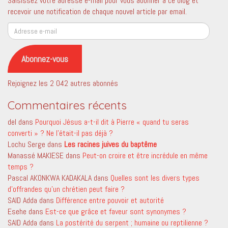
Saisissez votre adresse e-mail pour vous abonner à ce blog et
recevoir une notification de chaque nouvel article par email.
Adresse
e-
mail
Abonnez-vous
Rejoignez les 2 042 autres abonnés
Commentaires récents
del
dans
Pourquoi Jésus a-t-il dit à Pierre « quand tu seras
converti » ? Ne l’était-il pas déjà ?
Lochu Serge
dans
Les racines juives du baptême
Manassé MAKIESE
dans
Peut-on croire et être incrédule en même
temps ?
Pascal AKONKWA KADAKALA
dans
Quelles sont les divers types
d’offrandes qu’un chrétien peut faire ?
SAID Adda
dans
Différence entre pouvoir et autorité
Esehe
dans
Est-ce que grâce et faveur sont synonymes ?
SAID Adda
dans
La postérité du serpent ; humaine ou reptilienne ?