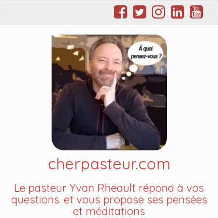
cherpasteur.com
Le pasteur Yvan Rheault répond à vos
questions. et vous propose ses pensées
et méditations