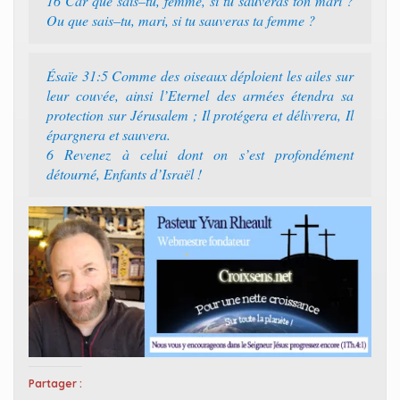
16 ‭‭Car que sais–tu, femme, si tu sauveras ton mari ?
Ou que sais–tu, mari, si tu sauveras ta femme ?‭
Ésaïe 31:5 ‭‭Comme des oiseaux déploient les ailes sur
leur couvée, ainsi l’Eternel des armées étendra sa
protection sur Jérusalem ; Il protégera et délivrera, Il
épargnera et sauvera.‭
6 ‭‭Revenez à celui dont on s’est profondément
détourné, Enfants d’Israël !
Partager :