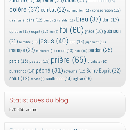
baptême
(24)
autorité
(17)
bénédiction
(13)
colère
(37)
combat
(22)
consecration
(12)
communion
(11)
Dieu
(37)
don
(17)
cène
(12)
diable
(11)
création
(9)
demon
(9)
foi
(60)
guérison
grâce
(16)
epreuve
(12)
esprit
(12)
feu
(9)
jesus
(40)
(21)
joie
(16)
jugement
(11)
humilité
(10)
pardon
(25)
mariage
(22)
mort
(13)
ministère
(11)
paix
(10)
prière
(65)
parole
(15)
pasteur
(13)
prophete
(10)
péché
(31)
Saint-Esprit
(22)
puissance
(14)
royaume
(12)
salut
(19)
église
(16)
souffrance
(14)
service
(9)
Statistiques du blog
670 655 visites