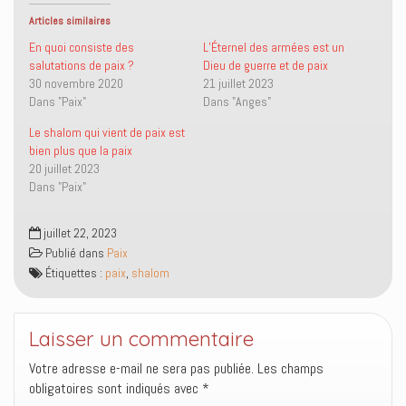
r
r
u
r
s
s
n
(
Articles similaires
u
u
l
o
r
r
i
u
En quoi consiste des
L’Éternel des armées est un
T
F
e
v
salutations de paix ?
Dieu de guerre et de paix
w
a
n
r
i
c
p
e
30 novembre 2020
21 juillet 2023
t
e
a
d
Dans "Paix"
Dans "Anges"
t
b
r
a
e
o
e
n
r
o
-
s
Le shalom qui vient de paix est
(
k
m
u
o
(
a
n
bien plus que la paix
u
o
i
e
20 juillet 2023
v
u
l
n
r
v
à
o
Dans "Paix"
e
r
u
u
d
e
n
v
a
d
a
e
n
a
m
l
juillet 22, 2023
s
n
i
l
Publié dans
Paix
u
s
(
e
n
u
o
f
Étiquettes :
paix
,
shalom
e
n
u
e
n
e
v
n
o
n
r
ê
u
o
e
t
v
u
d
r
Laisser un commentaire
e
v
a
e
l
e
n
)
l
l
s
Votre adresse e-mail ne sera pas publiée.
Les champs
e
l
u
f
e
n
obligatoires sont indiqués avec
*
e
f
e