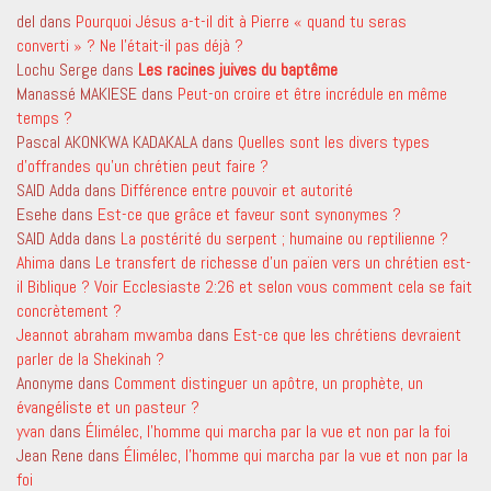
del
dans
Pourquoi Jésus a-t-il dit à Pierre « quand tu seras
converti » ? Ne l’était-il pas déjà ?
Lochu Serge
dans
Les racines juives du baptême
Manassé MAKIESE
dans
Peut-on croire et être incrédule en même
temps ?
Pascal AKONKWA KADAKALA
dans
Quelles sont les divers types
d’offrandes qu’un chrétien peut faire ?
SAID Adda
dans
Différence entre pouvoir et autorité
Esehe
dans
Est-ce que grâce et faveur sont synonymes ?
SAID Adda
dans
La postérité du serpent ; humaine ou reptilienne ?
Ahima
dans
Le transfert de richesse d’un païen vers un chrétien est-
il Biblique ? Voir Ecclesiaste 2:26 et selon vous comment cela se fait
concrètement ?
Jeannot abraham mwamba
dans
Est-ce que les chrétiens devraient
parler de la Shekinah ?
Anonyme
dans
Comment distinguer un apôtre, un prophète, un
évangéliste et un pasteur ?
yvan
dans
Élimélec, l’homme qui marcha par la vue et non par la foi
Jean Rene
dans
Élimélec, l’homme qui marcha par la vue et non par la
foi