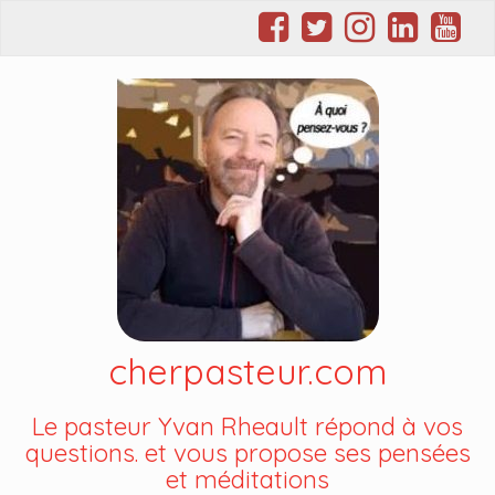
cherpasteur.com
Le pasteur Yvan Rheault répond à vos
questions. et vous propose ses pensées
et méditations