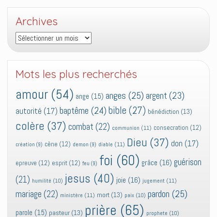
Archives
Archives
Mots les plus recherchés
amour
(54)
anges
(25)
argent
(23)
ange
(15)
bible
(27)
baptême
(24)
autorité
(17)
bénédiction
(13)
colère
(37)
combat
(22)
consecration
(12)
communion
(11)
Dieu
(37)
don
(17)
cène
(12)
diable
(11)
création
(9)
demon
(9)
foi
(60)
guérison
grâce
(16)
epreuve
(12)
esprit
(12)
feu
(9)
jesus
(40)
(21)
joie
(16)
jugement
(11)
humilité
(10)
pardon
(25)
mariage
(22)
mort
(13)
ministère
(11)
paix
(10)
prière
(65)
parole
(15)
pasteur
(13)
prophete
(10)