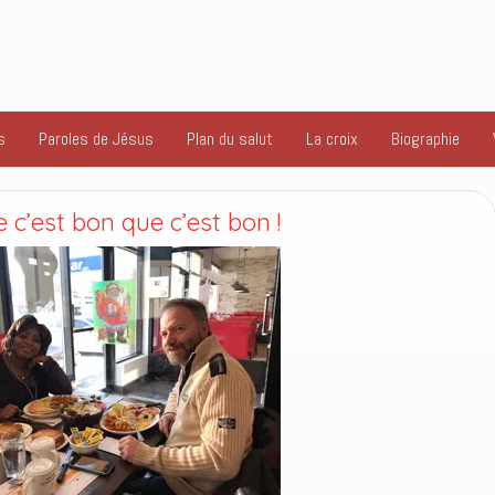
s
Paroles de Jésus
Plan du salut
La croix
Biographie
 c’est bon que c’est bon !