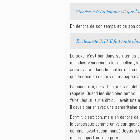
Genèse 3:6 La femme vit que l’a
En dehors de son temps et de son co
Ecclésiaste 3:11 Il fait toute ch
Le sexe, c’est bon dans son temps e
maladies vénériennes le rappellent, l
arriver aussi dans le contexte d’un 
que le sexe en dehors du mariage n’a
La nourriture, c’est bon, mais en deh
rappelle. Quand les disciples ont vo
faire, Jésus leur a dit qu’il avait une
Il devait parler avec une samaritaine e
Dormir, c’est bon, mais en dehors de
le paresseux comme un voleur, quand c
comme l’avait recommandé Jésus à ses 
moins important que prier.