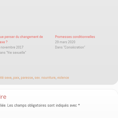
ue penser du changement de
Promesses conditionnelles
exe ?
29 mars 2020
 novembre 2017
Dans "Consécration"
ans "Vie sexuelle"
ité sexe
,
paix
,
paresse
,
sex. nourriture
,
violence
ire
iée.
Les champs obligatoires sont indiqués avec
*