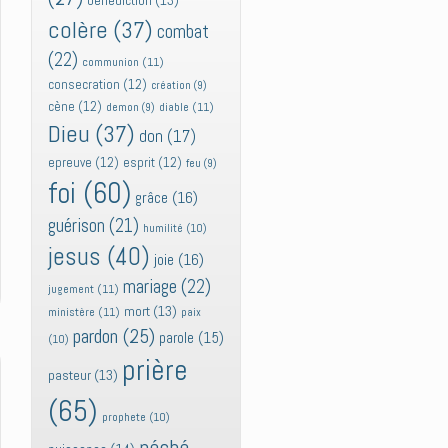
bénédiction
(13)
colère
(37)
combat
(22)
communion
(11)
consecration
(12)
création
(9)
cène
(12)
diable
(11)
demon
(9)
Dieu
(37)
don
(17)
epreuve
(12)
esprit
(12)
feu
(9)
foi
(60)
grâce
(16)
guérison
(21)
humilité
(10)
jesus
(40)
joie
(16)
mariage
(22)
jugement
(11)
mort
(13)
ministère
(11)
paix
pardon
(25)
parole
(15)
(10)
prière
pasteur
(13)
(65)
prophete
(10)
péché