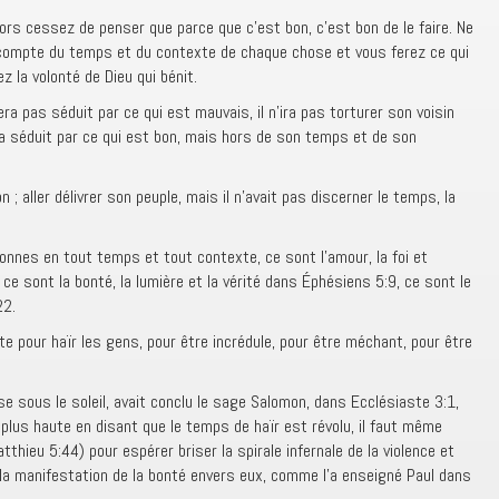
ors cessez de penser que parce que c’est bon, c’est bon de le faire. Ne
compte du temps et du contexte de chaque chose et vous ferez ce qui
z la volonté de Dieu qui bénit.
ra pas séduit par ce qui est mauvais, il n’ira pas torturer son voisin
ra séduit par ce qui est bon, mais hors de son temps et de son
 ; aller délivrer son peuple, mais il n’avait pas discerner le temps, la
onnes en tout temps et tout contexte, ce sont l’amour, la foi et
ce sont la bonté, la lumière et la vérité dans Éphésiens 5:9, ce sont le
22.
te pour haïr les gens, pour être incrédule, pour être méchant, pour être
e sous le soleil, avait conclu le sage Salomon, dans Ecclésiaste 3:1,
plus haute en disant que le temps de haïr est révolu, il faut même
thieu 5:44) pour espérer briser la spirale infernale de la violence et
la manifestation de la bonté envers eux, comme l’a enseigné Paul dans