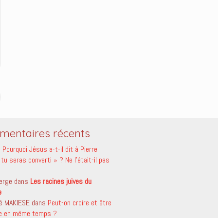
entaires récents
s
Pourquoi Jésus a-t-il dit à Pierre
tu seras converti » ? Ne l’était-il pas
erge
dans
Les racines juives du
e
é MAKIESE
dans
Peut-on croire et être
le en même temps ?