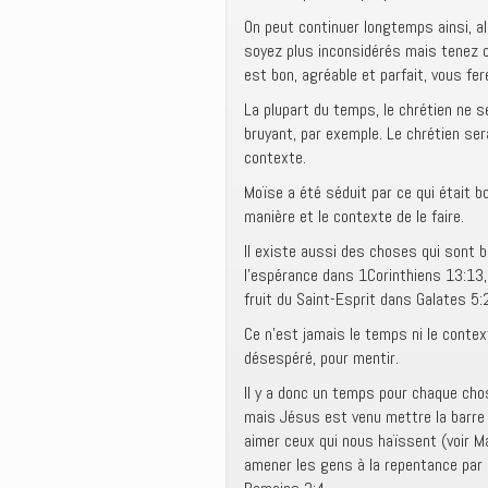
On peut continuer longtemps ainsi, al
soyez plus inconsidérés mais tenez 
est bon, agréable et parfait, vous fere
La plupart du temps, le chrétien ne se
bruyant, par exemple. Le chrétien se
contexte.
Moïse a été séduit par ce qui était bon
manière et le contexte de le faire.
Il existe aussi des choses qui sont b
l’espérance dans 1Corinthiens 13:13, 
fruit du Saint-Esprit dans Galates 5:
Ce n’est jamais le temps ni le contex
désespéré, pour mentir.
Il y a donc un temps pour chaque chos
mais Jésus est venu mettre la barre 
aimer ceux qui nous haïssent (voir Mat
amener les gens à la repentance par 