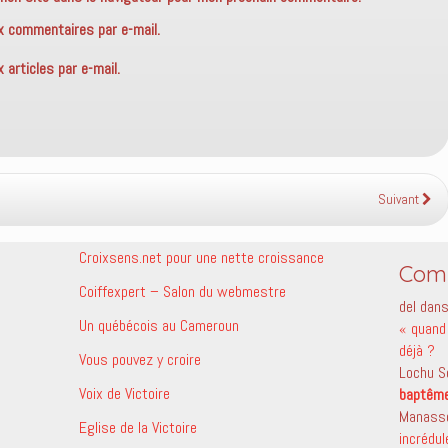
x commentaires par e-mail.
articles par e-mail.
Suivant
Croixsens.net pour une nette croissance
Comm
Coiffexpert – Salon du webmestre
del
dan
Un québécois au Cameroun
« quand 
déjà ?
Vous pouvez y croire
Lochu S
Voix de Victoire
baptêm
Manass
Eglise de la Victoire
incrédu