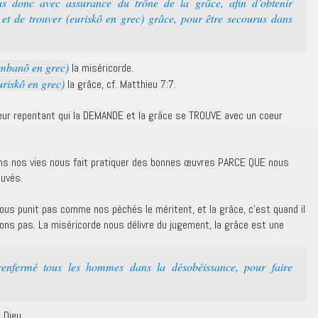
 donc avec assurance du trône de la grâce, afin d’obtenir
et de trouver (euriskô en grec) grâce, pour être secourus dans
banô en grec)
la miséricorde.
iskô en grec)
la grâce, cf. Matthieu 7:7.
eur repentant qui la DEMANDE et la grâce se TROUVE avec un coeur
ans nos vies nous fait pratiquer des bonnes œuvres PARCE QUE nous
uvés.
nous punit pas comme nos péchés le méritent, et la grâce, c’est quand il
tons pas. La miséricorde nous délivre du jugement, la grâce est une
nfermé tous les hommes dans la désobéissance, pour faire
e Dieu.