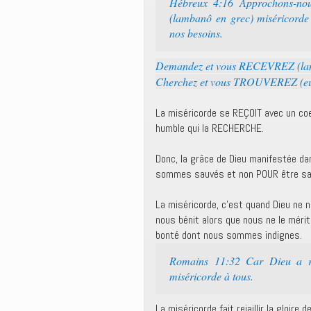
Hébreux 4:16 Approchons-nous
(lambanô en grec) miséricorde 
nos besoins.
Demandez et vous RECEVREZ (lam
Cherchez et vous TROUVEREZ (eur
La miséricorde se REÇOIT avec un co
humble qui la RECHERCHE.
Donc, la grâce de Dieu manifestée d
sommes sauvés et non POUR être sa
La miséricorde, c’est quand Dieu ne 
nous bénit alors que nous ne le méri
bonté dont nous sommes indignes.
Romains 11:32 Car Dieu a re
miséricorde à tous.
La miséricorde fait rejaillir la gloire d