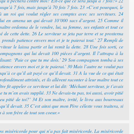
squ’il péchera contre moi? Est-ce que ce sera jusqu’à 7 fois?» 22
jusqu’à 7 fois, mais jusqu’à 70 fois 7 fois. 23 »C’est pourquoi, le
 un roi qui voulut régler ses comptes avec ses serviteurs. 24
 lui en amena un qui devait 10’000 sacs d’argent. 25 Comme il
aître ordonna de le vendre, lui, sa femme, ses enfants et tout ce
é de cette dette. 26 Le serviteur se jeta par terre et se prosterna
, prends patience envers moi et je te paierai tout.’ 27 Rempli de
iteur le laissa partir et lui remit la dette. 28 Une fois sorti, ce
ompagnons qui lui devait 100 pièces d’argent. Il l’attrapa à la
n disant: ‘Paie ce que tu me dois.’ 29 Son compagnon tomba à ses
atience envers moi et je te paierai.’ 30 Mais l’autre ne voulut pas
usqu’à ce qu’il ait payé ce qu’il devait. 31 A la vue de ce qui était
fondément attristés, et ils allèrent raconter à leur maître tout ce
tre fit appeler ce serviteur et lui dit: ‘Méchant serviteur, je t’avais
e tu m’en avais supplié. 33 Ne devais-tu pas, toi aussi, avoir pitié
pitié de toi?’ 34 Et son maître, irrité, le livra aux bourreaux
 qu’il devait. 35 C’est ainsi que mon Père céleste vous traitera, si
à son frère de tout son coeur.»
ns miséricorde pour qui n’a pas fait miséricorde. La miséricorde