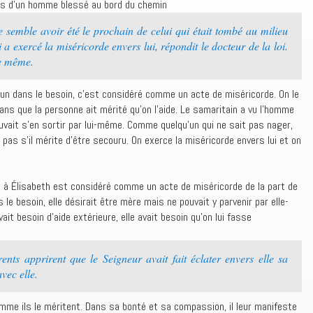
urs d’un homme blessé au bord du chemin
e semble avoir été le prochain de celui qui était tombé au milieu
 a exercé la miséricorde envers lui, répondit le docteur de la loi.
 de même.
’un dans le besoin, c’est considéré comme un acte de miséricorde. On le
ns que la personne ait mérité qu’on l’aide. Le samaritain a vu l’homme
ouvait s’en sortir par lui-même. Comme quelqu’un qui ne sait pas nager,
 pas s’il mérite d’être secouru. On exerce la miséricorde envers lui et on
nt à Élisabeth est considéré comme un acte de miséricorde de la part de
 le besoin, elle désirait être mère mais ne pouvait y parvenir par elle-
t besoin d’aide extérieure, elle avait besoin qu’on lui fasse
ents apprirent que le Seigneur avait fait éclater envers elle sa
avec elle.
omme ils le méritent. Dans sa bonté et sa compassion, il leur manifeste