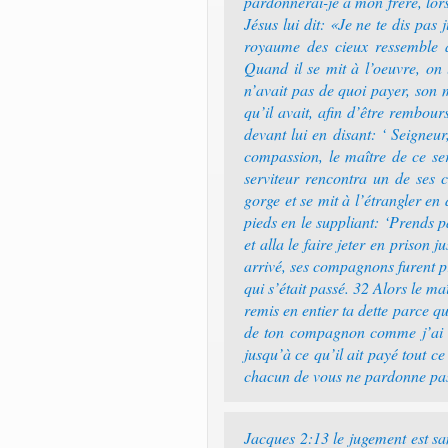
pardonnerai-je à mon frère, lor
Jésus lui dit: «Je ne te dis pas 
royaume des cieux ressemble à
Quand il se mit à l’oeuvre, on
n’avait pas de quoi payer, son m
qu’il avait, afin d’être rembours
devant lui en disant: ‘ Seigneur
compassion, le maître de ce serv
serviteur rencontra un de ses c
gorge et se mit à l’étrangler e
pieds en le suppliant: ‘Prends p
et alla le faire jeter en prison j
arrivé, ses compagnons furent pro
qui s’était passé. 32 Alors le maî
remis en entier ta dette parce qu
de ton compagnon comme j’ai eu 
jusqu’à ce qu’il ait payé tout ce
chacun de vous ne pardonne pas 
Jacques 2:13 le jugement est sa