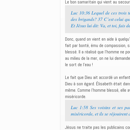
Le bon samaritain qui vient au seco
Luc 10:36 Lequel de ces trois t
des brigands? 37 C’est celui qui
Et Jésus lui dit: Va, et toi, fais
Donc, quand on vient en aide à quelqu
fait par bonté, ému de compassion, sa
blessé. Il a réalisé que l’homme ne p
au milieu de la mer, on ne lui demande
le sort de l’eau !
Le fait que Dieu ait accordé un enfa
Dieu à son égard. Élisabeth était dans
même. Comme l’homme blessé, elle avai
miséricorde.
Luc 1:58 Ses voisins et ses par
miséricorde, et ils se réjouirent 
Jésus ne traite pas les publicains c