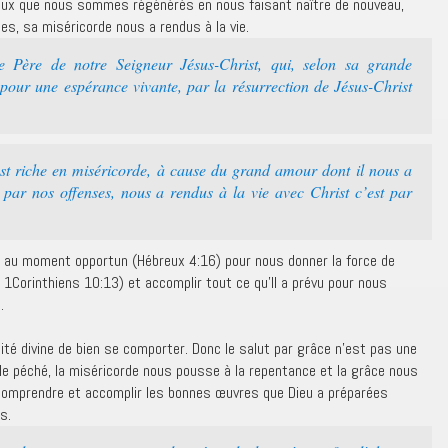
ieux que nous sommes régénérés en nous faisant naître de nouveau,
es, sa miséricorde nous a rendus à la vie.
e Père de notre Seigneur Jésus-Christ, qui, selon sa grande
pour une espérance vivante, par la résurrection de Jésus-Christ
st riche en miséricorde, à cause du grand amour dont il nous a
 par nos offenses, nous a rendus à la vie avec Christ c’est par
 au moment opportun (Hébreux 4:16) pour nous donner la force de
 1Corinthiens 10:13) et accomplir tout ce qu’Il a prévu pour nous
.
cité divine de bien se comporter. Donc le salut par grâce n’est pas une
 le péché, la miséricorde nous pousse à la repentance et la grâce nous
 comprendre et accomplir les bonnes œuvres que Dieu a préparées
s.