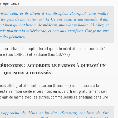
a repentance.
rent cela, et ils dirent à ses disciples: Pourquoi votre maître
t les gens de mauvaise vie? 12 Ce que Jésus ayant entendu, il dit:
nt bien qui ont besoin de médecin, mais les malades. 13 Allez, et
nds plaisir à la miséricorde, et non aux sacrifices. Car je ne suis
is des pécheurs.
 pour délivrer le peuple d’Israël qui ne le méritait pas est considéré
rie (Luc 1:46-55) et Zacharie (Luc 1:67-79).
séricorde : accorder le pardon à quelqu’un
qui nous a offensés
ous offre gratuitement le pardon (Daniel 9:9) nous pousse à la
feste sa miséricorde envers nous en nous offrant gratuitement son
 d’agir de même avec les autres, comme Jésus l’a enseigné dans une
s’approcha de Jésus et lui dit: «Seigneur, combien de fois