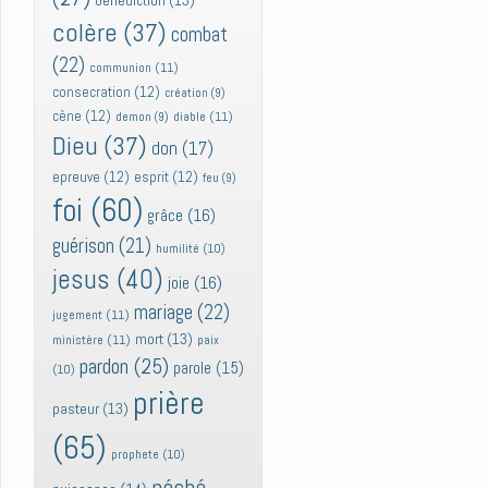
bénédiction
(13)
colère
(37)
combat
(22)
communion
(11)
consecration
(12)
création
(9)
cène
(12)
diable
(11)
demon
(9)
Dieu
(37)
don
(17)
epreuve
(12)
esprit
(12)
feu
(9)
foi
(60)
grâce
(16)
guérison
(21)
humilité
(10)
jesus
(40)
joie
(16)
mariage
(22)
jugement
(11)
mort
(13)
ministère
(11)
paix
pardon
(25)
parole
(15)
(10)
prière
pasteur
(13)
(65)
prophete
(10)
péché