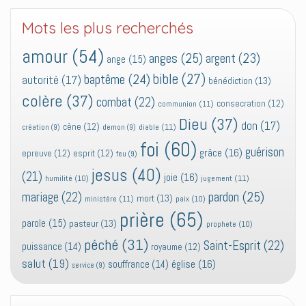
Mots les plus recherchés
amour
(54)
anges
(25)
argent
(23)
ange
(15)
bible
(27)
baptême
(24)
autorité
(17)
bénédiction
(13)
colère
(37)
combat
(22)
consecration
(12)
communion
(11)
Dieu
(37)
don
(17)
cène
(12)
diable
(11)
création
(9)
demon
(9)
foi
(60)
guérison
grâce
(16)
epreuve
(12)
esprit
(12)
feu
(9)
jesus
(40)
(21)
joie
(16)
jugement
(11)
humilité
(10)
pardon
(25)
mariage
(22)
mort
(13)
ministère
(11)
paix
(10)
prière
(65)
parole
(15)
pasteur
(13)
prophete
(10)
péché
(31)
Saint-Esprit
(22)
puissance
(14)
royaume
(12)
salut
(19)
église
(16)
souffrance
(14)
service
(9)