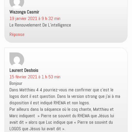
f
e
n
e
f
e
n
e
n
Wazonga Casmir
dit :
ê
n
o
t
ê
u
19 janvier 2021 à 9 h 32 min
r
t
v
e
r
e
Le Renouvelement De L’intelligence
)
e
l
)
l
Réponse
e
f
e
n
ê
t
r
e
)
Laurent Desbois
dit :
15 février 2021 à 1 h 53 min
Bonjour
Dans Matthieu 4 4 pourriez-vous me confirmer que c’est le
logos dont il est question. Dans la version strong que j’ai à ma
disposition il est indiqué RHEMA et non logos.
Par ailleurs dans la séquence où le coq chante, Matthieu et
Marc indiquent » Pierre se souvint du RHEMA que Jésus lui
avait dit » alors que Luc indique que « Pierre se souvint du
LOGOS que Jésus lui avait dit ».