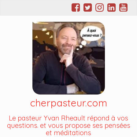
cherpasteur.com
Le pasteur Yvan Rheault répond à vos
questions. et vous propose ses pensées
et méditations