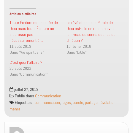
g
g
e
m
e
e
r
e
r
r
u
r
s
s
n
(
Articles similaires
u
u
l
o
r
r
i
u
Toute Écriture est inspirée de
La révélation de la Parole de
T
F
e
v
Dieu mais toute Écriture ne
Dieu est-elle en relation avec
w
a
n
r
i
c
p
e
s’adresse pas
le niveau de connaissance du
t
e
a
d
nécessairement à toi
chrétien ?
t
b
r
a
e
o
e
n
11 août 2019
10 février 2018
r
o
-
s
Dans "Vie spirituelle"
(
k
m
u
Dans "Bible"
o
(
a
n
u
o
i
e
C’est quoi l’affaire ?
v
u
l
n
r
v
à
o
23 août 2023
e
r
u
u
Dans "Communication"
d
e
n
v
a
d
a
e
n
a
m
l
s
n
i
l
juillet 27, 2019
u
s
(
e
n
u
o
f
Publié dans
Communication
e
n
u
e
n
e
v
n
Étiquettes :
communication
,
logos
,
parole
,
partage
,
révélation
,
o
n
r
ê
rhema
u
o
e
t
v
u
d
r
e
v
a
e
l
e
n
)
l
l
s
e
l
u