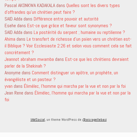
Pascal AKONKWA KADAKALA
dans
Quelles sont les divers types
d’offrandes qu’un chrétien peut faire ?
SAID Adda
dans
Différence entre pouvoir et autorité
Esehe
dans
Est-ce que grâce et faveur sont synonymes ?
SAID Adda
dans
La postérité du serpent ; humaine ou reptilienne ?
Ahima
dans
Le transfert de richesse d’un païen vers un chrétien est-
il Biblique ? Voir Ecclesiaste 2:26 et selon vous comment cela se fait
concrètement ?
Jeannot abraham mwamba
dans
Est-ce que les chrétiens devraient
parler de la Shekinah ?
Anonyme
dans
Comment distinguer un apôtre, un prophète, un
évangéliste et un pasteur ?
yvan
dans
Élimélec, l’homme qui marcha par la vue et non par la foi
Jean Rene
dans
Élimélec, l’homme qui marcha par la vue et non par la
foi
IAMSocial
, un theme WordPress de
@aicragellebasi