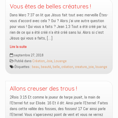
Vous êtes de belles créatures !
Dans Marc 7:37 on lit que Jésus fait tout avec merveille Êtes-
vous d’accord avec cela ? Oui ? Alors j’ai une autre question
pour vous ! Qui vous a faits ? Jean 1:3 Tout a été créé par lui;
rien de ce qui a été créé n’a été créé sans lui. Alors si c’est
Jésus qui vous a faits, […]
Lire la suite
Vous
septembre 27, 2018
êtes
Publié dans
Création
,
Joie
,
Louange
de
Étiquettes :
beau
,
beauté
,
belle
,
création
,
creature
,
joie
,
louange
belles
créatures
!
Allons creuser des trous !
2Rois 3:15 Et comme le joueur de harpe jouait, la main de
l’Eternel fut sur Elisée. 16 Et il dit: Ainsi parle l’Eternel: Faites
dans cette vallée des fosses, des fosses! 17 Car ainsi parle
l’Eternel: Vous n’apercevrez point de vent et vous ne verrez