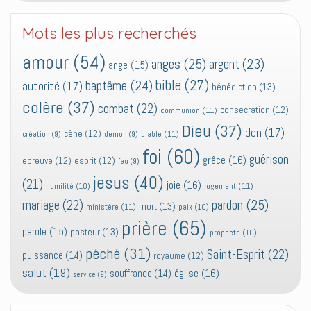
Mots les plus recherchés
amour
(54)
anges
(25)
argent
(23)
ange
(15)
bible
(27)
baptême
(24)
autorité
(17)
bénédiction
(13)
colère
(37)
combat
(22)
consecration
(12)
communion
(11)
Dieu
(37)
don
(17)
cène
(12)
diable
(11)
création
(9)
demon
(9)
foi
(60)
guérison
grâce
(16)
epreuve
(12)
esprit
(12)
feu
(9)
jesus
(40)
(21)
joie
(16)
jugement
(11)
humilité
(10)
pardon
(25)
mariage
(22)
mort
(13)
ministère
(11)
paix
(10)
prière
(65)
parole
(15)
pasteur
(13)
prophete
(10)
péché
(31)
Saint-Esprit
(22)
puissance
(14)
royaume
(12)
salut
(19)
église
(16)
souffrance
(14)
service
(9)