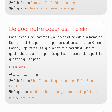
Publié dans
Épreuves
,
Foi
,
Guérison
,
Louange
de
Étiquettes :
besoin
,
cri
,
epreuve
,
foi
,
louange
la
foi
De quoi notre coeur est-il plein ?
Dans le coeur de l’homme il y a un vide et ce vide a la forme de
Dieu et seul Dieu peut le remplir, écrivait en substance Blaise
Pascal, il ajoutait aussi que la nature a horreur du vide et
qu’elle cherche à le remplir dès qu’il se creuse quelque part. La
question qui se pose […]
Lire la suite
De
novembre 8, 2018
quoi
Publié dans
Bible
,
Etudes bibliques
,
Louange
,
Prière
,
Saint-
notre
Esprit
coeur
Étiquettes :
cantique
,
chant
,
louange
,
parole
,
plein
,
plénitude
,
est-
prière
,
Saint-Esprit
il
plein
?