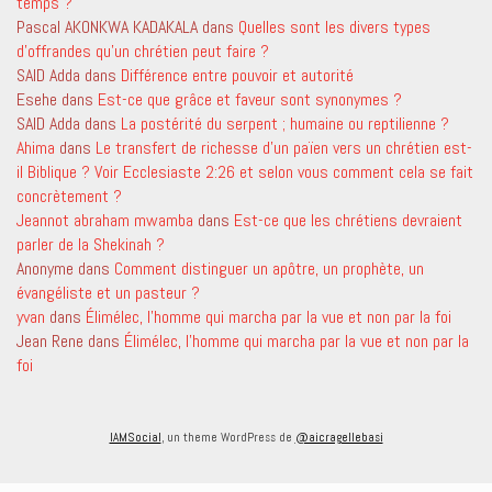
temps ?
Pascal AKONKWA KADAKALA
dans
Quelles sont les divers types
d’offrandes qu’un chrétien peut faire ?
SAID Adda
dans
Différence entre pouvoir et autorité
Esehe
dans
Est-ce que grâce et faveur sont synonymes ?
SAID Adda
dans
La postérité du serpent ; humaine ou reptilienne ?
Ahima
dans
Le transfert de richesse d’un païen vers un chrétien est-
il Biblique ? Voir Ecclesiaste 2:26 et selon vous comment cela se fait
concrètement ?
Jeannot abraham mwamba
dans
Est-ce que les chrétiens devraient
parler de la Shekinah ?
Anonyme
dans
Comment distinguer un apôtre, un prophète, un
évangéliste et un pasteur ?
yvan
dans
Élimélec, l’homme qui marcha par la vue et non par la foi
Jean Rene
dans
Élimélec, l’homme qui marcha par la vue et non par la
foi
IAMSocial
, un theme WordPress de
@aicragellebasi