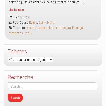
point de pluie, et cette vallée se remplira d’eau, et […]
Lire la suite
Allons
mai 13, 2018
creuser
Publié dans
Eglise
,
Saint-Esprit
des
Étiquettes :
cantiquem parole
,
chant
,
lecture
,
louange
,
trous
meditation
,
prière
!
Thèmes
Thèmes
Recherche