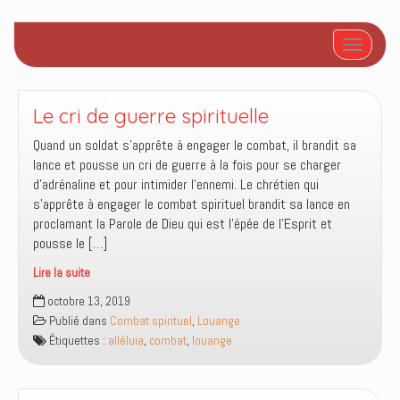
Afficher/
Le cri de guerre spirituelle
Quand un soldat s’apprête à engager le combat, il brandit sa
lance et pousse un cri de guerre à la fois pour se charger
d’adrénaline et pour intimider l’ennemi. Le chrétien qui
s’apprête à engager le combat spirituel brandit sa lance en
proclamant la Parole de Dieu qui est l’épée de l’Esprit et
pousse le […]
Lire la suite
Le
octobre 13, 2019
cri
Publié dans
Combat spirituel
,
Louange
de
Étiquettes :
alléluia
,
combat
,
louange
guerre
spirituelle