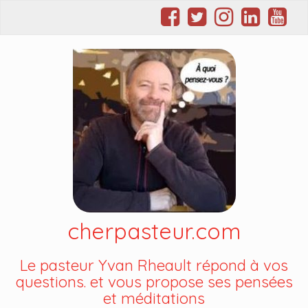
cherpasteur.com
Le pasteur Yvan Rheault répond à vos
questions. et vous propose ses pensées
et méditations