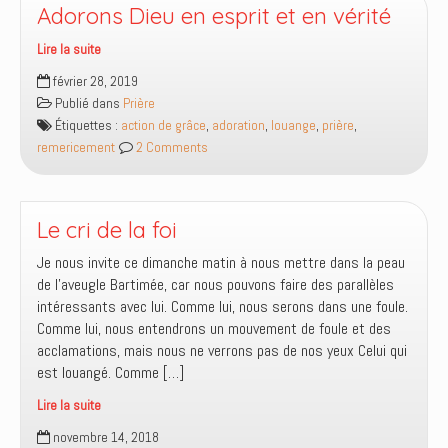
Adorons Dieu en esprit et en vérité
Lire la suite
Adorons
février 28, 2019
Dieu
Publié dans
Prière
en
Étiquettes :
action de grâce
,
adoration
,
louange
,
prière
,
esprit
remericement
2 Comments
et
en
vérité
Le cri de la foi
Je nous invite ce dimanche matin à nous mettre dans la peau
de l’aveugle Bartimée, car nous pouvons faire des parallèles
intéressants avec lui. Comme lui, nous serons dans une foule.
Comme lui, nous entendrons un mouvement de foule et des
acclamations, mais nous ne verrons pas de nos yeux Celui qui
est louangé. Comme […]
Lire la suite
Le
novembre 14, 2018
cri