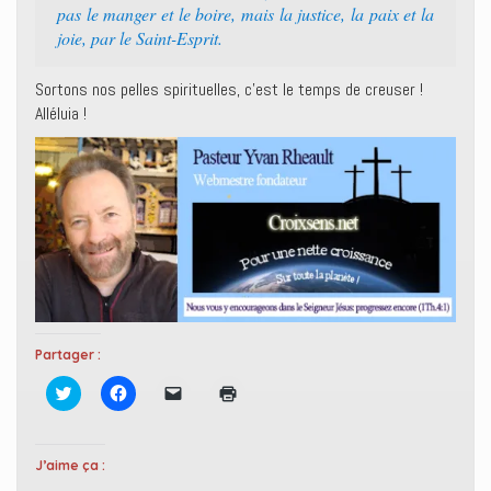
pas le manger et le boire, mais la justice, la paix et la
joie, par le Saint-Esprit.
Sortons nos pelles spirituelles, c’est le temps de creuser !
Alléluia !
Partager :
C
C
C
C
l
l
l
l
i
i
i
i
q
q
q
q
u
u
u
u
e
e
e
e
J’aime ça :
z
z
r
r
p
p
p
p