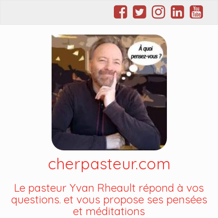
cherpasteur.com
Le pasteur Yvan Rheault répond à vos
questions. et vous propose ses pensées
et méditations