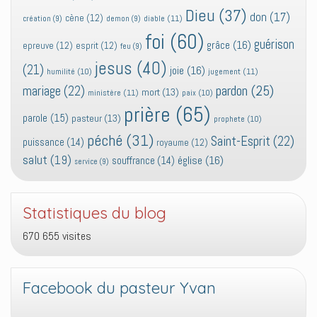
Dieu
(37)
don
(17)
cène
(12)
diable
(11)
création
(9)
demon
(9)
foi
(60)
guérison
grâce
(16)
epreuve
(12)
esprit
(12)
feu
(9)
jesus
(40)
(21)
joie
(16)
jugement
(11)
humilité
(10)
pardon
(25)
mariage
(22)
mort
(13)
ministère
(11)
paix
(10)
prière
(65)
parole
(15)
pasteur
(13)
prophete
(10)
péché
(31)
Saint-Esprit
(22)
puissance
(14)
royaume
(12)
salut
(19)
église
(16)
souffrance
(14)
service
(9)
Statistiques du blog
670 655 visites
Facebook du pasteur Yvan