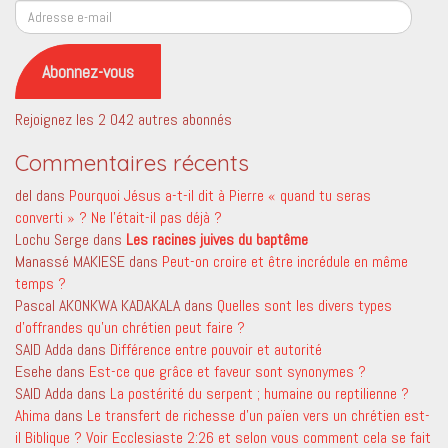
Adresse
e-
mail
Abonnez-vous
Rejoignez les 2 042 autres abonnés
Commentaires récents
del
dans
Pourquoi Jésus a-t-il dit à Pierre « quand tu seras
converti » ? Ne l’était-il pas déjà ?
Lochu Serge
dans
Les racines juives du baptême
Manassé MAKIESE
dans
Peut-on croire et être incrédule en même
temps ?
Pascal AKONKWA KADAKALA
dans
Quelles sont les divers types
d’offrandes qu’un chrétien peut faire ?
SAID Adda
dans
Différence entre pouvoir et autorité
Esehe
dans
Est-ce que grâce et faveur sont synonymes ?
SAID Adda
dans
La postérité du serpent ; humaine ou reptilienne ?
Ahima
dans
Le transfert de richesse d’un païen vers un chrétien est-
il Biblique ? Voir Ecclesiaste 2:26 et selon vous comment cela se fait