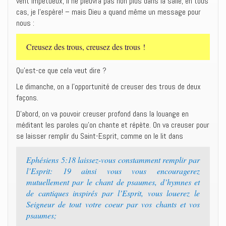
vent impétueux, il ne pleuvra pas non plus dans la salle, en tous
cas, je l’espère! – mais Dieu a quand même un message pour
nous :
Creusez des trous, creusez des trous !
Qu’est-ce que cela veut dire ?
Le dimanche, on a l’opportunité de creuser des trous de deux
façons.
D’abord, on va pouvoir creuser profond dans la louange en
méditant les paroles qu’on chante et répète. On va creuser pour
se laisser remplir du Saint-Esprit, comme on le lit dans
Ephésiens 5:18 laissez-vous constamment remplir par
l’Esprit: 19 ainsi vous vous encouragerez
mutuellement par le chant de psaumes, d’hymnes et
de cantiques inspirés par l’Esprit, vous louerez le
Seigneur de tout votre coeur par vos chants et vos
psaumes;