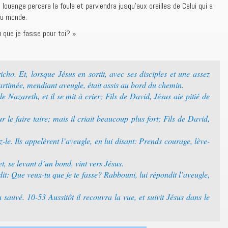
 louange percera la foule et parviendra jusqu’aux oreilles de Celui qui a
du monde.
u que je fasse pour toi? »
cho. Et, lorsque Jésus en sortit, avec ses disciples et une assez
Bartimée, mendiant aveugle, était assis au bord du chemin.
de Nazareth, et il se mit à crier; Fils de David, Jésus aie pitié de
r le faire taire; mais il criait beaucoup plus fort; Fils de David,
z-le. Ils appelèrent l’aveugle, en lui disant: Prends courage, lève-
t, se levant d’un bond, vint vers Jésus.
dit: Que veux-tu que je te fasse? Rabbouni, lui répondit l’aveugle,
’a sauvé. 10-53 Aussitôt il recouvra la vue, et suivit Jésus dans le