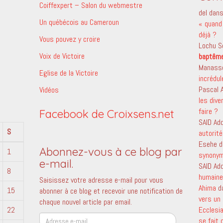
Coiffexpert – Salon du webmestre
del
dan
Un québécois au Cameroun
« quand 
déjà ?
Vous pouvez y croire
Lochu S
Voix de Victoire
baptêm
Manass
Eglise de la Victoire
incrédu
Pascal
Vidéos
les dive
faire ?
Facebook de Croixsens.net
SAID Ad
S
autorité
Esehe
d
Abonnez-vous à ce blog par
1
synony
e-mail.
SAID Ad
8
humaine 
Saisissez votre adresse e-mail pour vous
Ahima
d
15
abonner à ce blog et recevoir une notification de
vers un 
chaque nouvel article par email.
22
Ecclesi
Adresse
se fait