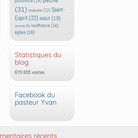
puissance
(14)
(31)
Saint-
royaume
(12)
Esprit
(22)
salut
(19)
souffrance
(14)
service
(9)
église
(16)
Statistiques du
blog
670 655 visites
Facebook du
pasteur Yvan
entaires récents