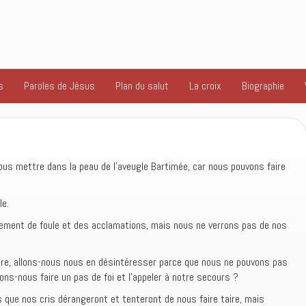
s
Paroles de Jésus
Plan du salut
La croix
Biographie
ous mettre dans la peau de l’aveugle Bartimée, car nous pouvons faire
le.
ment de foule et des acclamations, mais nous ne verrons pas de nos
ire, allons-nous nous en désintéresser parce que nous ne pouvons pas
llons-nous faire un pas de foi et l’appeler à notre secours ?
ns que nos cris dérangeront et tenteront de nous faire taire, mais