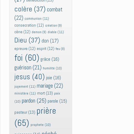
bénédiction
(13)
colère
(37)
combat
(22)
communion
(11)
consecration
(12)
création
(9)
cène
(12)
diable
(11)
demon
(9)
Dieu
(37)
don
(17)
epreuve
(12)
esprit
(12)
feu
(9)
foi
(60)
grâce
(16)
guérison
(21)
humilité
(10)
jesus
(40)
joie
(16)
mariage
(22)
jugement
(11)
mort
(13)
ministère
(11)
paix
pardon
(25)
parole
(15)
(10)
prière
pasteur
(13)
(65)
prophete
(10)
péché