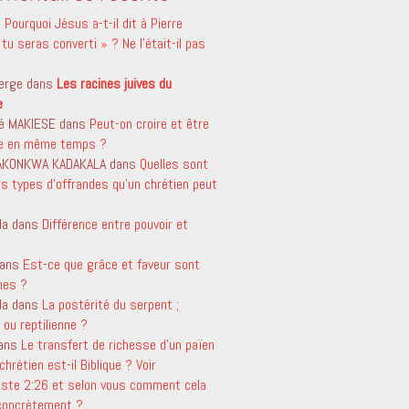
s
Pourquoi Jésus a-t-il dit à Pierre
tu seras converti » ? Ne l’était-il pas
erge
dans
Les racines juives du
e
é MAKIESE
dans
Peut-on croire et être
le en même temps ?
 AKONKWA KADAKALA
dans
Quelles sont
rs types d’offrandes qu’un chrétien peut
da
dans
Différence entre pouvoir et
ans
Est-ce que grâce et faveur sont
mes ?
da
dans
La postérité du serpent ;
ou reptilienne ?
ans
Le transfert de richesse d’un païen
chrétien est-il Biblique ? Voir
aste 2:26 et selon vous comment cela
 concrètement ?