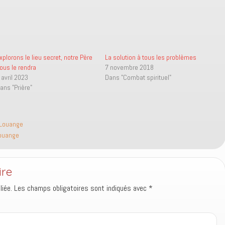
xplorons le lieu secret, notre Père
La solution à tous les problèmes
ous le rendra
7 novembre 2018
 avril 2023
Dans "Combat spirituel"
ans "Prière"
Louange
ouange
ire
iée.
Les champs obligatoires sont indiqués avec
*