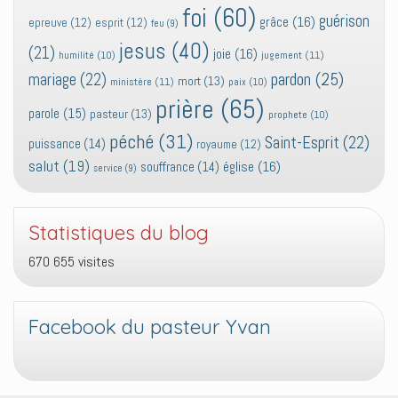
foi
(60)
guérison
grâce
(16)
epreuve
(12)
esprit
(12)
feu
(9)
jesus
(40)
(21)
joie
(16)
jugement
(11)
humilité
(10)
pardon
(25)
mariage
(22)
mort
(13)
ministère
(11)
paix
(10)
prière
(65)
parole
(15)
pasteur
(13)
prophete
(10)
péché
(31)
Saint-Esprit
(22)
puissance
(14)
royaume
(12)
salut
(19)
église
(16)
souffrance
(14)
service
(9)
Statistiques du blog
670 655 visites
Facebook du pasteur Yvan