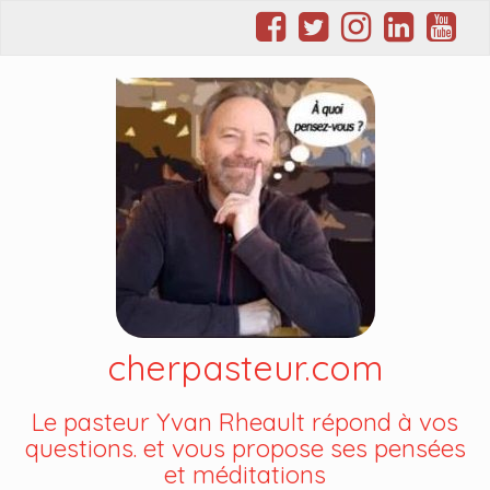
cherpasteur.com
Le pasteur Yvan Rheault répond à vos
questions. et vous propose ses pensées
et méditations