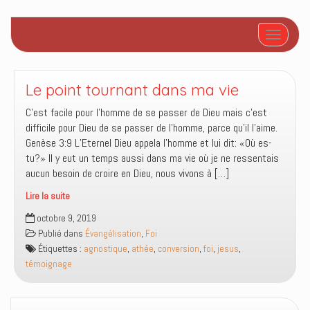
Afficher/
Le point tournant dans ma vie
C’est facile pour l’homme de se passer de Dieu mais c’est
difficile pour Dieu de se passer de l’homme, parce qu’il l’aime.
Genèse 3:9 L’Eternel Dieu appela l’homme et lui dit: «Où es-
tu?» Il y eut un temps aussi dans ma vie où je ne ressentais
aucun besoin de croire en Dieu, nous vivons à […]
Lire la suite
Le
octobre 9, 2019
point
Publié dans
Évangélisation
,
Foi
tournant
Étiquettes :
agnostique
,
athée
,
conversion
,
foi
,
jesus
,
dans
témoignage
ma
vie