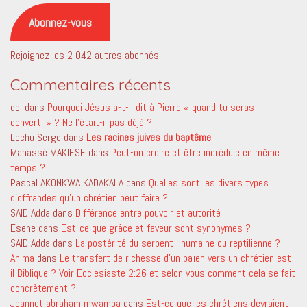
mail
Abonnez-vous
Rejoignez les 2 042 autres abonnés
Commentaires récents
del
dans
Pourquoi Jésus a-t-il dit à Pierre « quand tu seras
converti » ? Ne l’était-il pas déjà ?
Lochu Serge
dans
Les racines juives du baptême
Manassé MAKIESE
dans
Peut-on croire et être incrédule en même
temps ?
Pascal AKONKWA KADAKALA
dans
Quelles sont les divers types
d’offrandes qu’un chrétien peut faire ?
SAID Adda
dans
Différence entre pouvoir et autorité
Esehe
dans
Est-ce que grâce et faveur sont synonymes ?
SAID Adda
dans
La postérité du serpent ; humaine ou reptilienne ?
Ahima
dans
Le transfert de richesse d’un païen vers un chrétien est-
il Biblique ? Voir Ecclesiaste 2:26 et selon vous comment cela se fait
concrètement ?
Jeannot abraham mwamba
dans
Est-ce que les chrétiens devraient