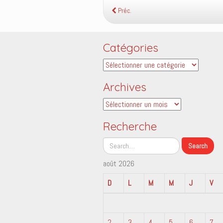
Préc.
Catégories
Catégories
Archives
Archives
Recherche
août 2026
D
L
M
M
J
V
2
3
4
5
6
7