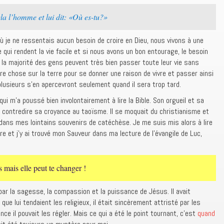
a l’homme et lui dit: «Où es-tu?»
ù je ne ressentais aucun besoin de croire en Dieu, nous vivons à une
qui rendent la vie facile et si nous avons un bon entourage, le besoin
, la majorité des gens peuvent très bien passer toute leur vie sans
e chose sur la terre pour se donner une raison de vivre et passer ainsi
plusieurs s’en apercevront seulement quand il sera trop tard.
ui m’a poussé bien involontairement à lire la Bible. Son orgueil et sa
 contredire sa croyance au taoïsme. Il se moquait du christianisme et
 dans mes lointains souvenirs de catéchèse. Je me suis mis alors à lire
ire et j’y ai trouvé mon Sauveur dans ma lecture de l’évangile de Luc,
mais elle peut te changer !
lé par la sagesse, la compassion et la puissance de Jésus. Il avait
ue lui tendaient les religieux, il était sincèrement attristé par les
e il pouvait les régler. Mais ce qui a été le point tournant, c’est
quand