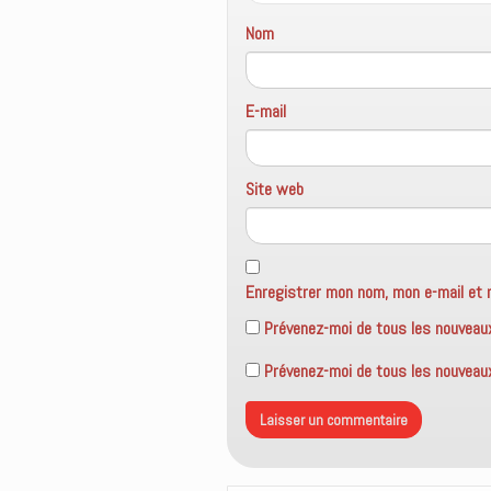
e
n
Nom
ê
t
r
e
)
E-mail
Site web
Enregistrer mon nom, mon e-mail et 
Prévenez-moi de tous les nouveau
Prévenez-moi de tous les nouveaux 