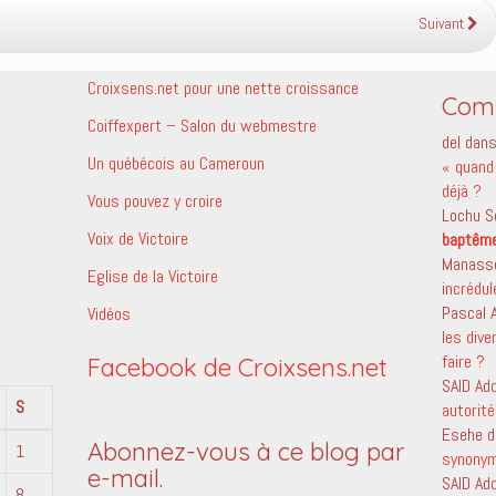
Suivant
Croixsens.net pour une nette croissance
Comm
Coiffexpert – Salon du webmestre
del
dan
Un québécois au Cameroun
« quand 
déjà ?
Vous pouvez y croire
Lochu S
Voix de Victoire
baptêm
Manass
Eglise de la Victoire
incrédu
Pascal
Vidéos
les dive
faire ?
Facebook de Croixsens.net
SAID Ad
S
autorité
Esehe
d
Abonnez-vous à ce blog par
1
synony
e-mail.
SAID Ad
8