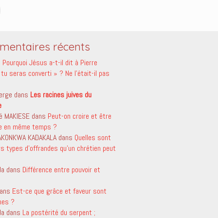
entaires récents
s
Pourquoi Jésus a-t-il dit à Pierre
tu seras converti » ? Ne l’était-il pas
erge
dans
Les racines juives du
e
é MAKIESE
dans
Peut-on croire et être
le en même temps ?
 AKONKWA KADAKALA
dans
Quelles sont
rs types d’offrandes qu’un chrétien peut
da
dans
Différence entre pouvoir et
ans
Est-ce que grâce et faveur sont
mes ?
da
dans
La postérité du serpent ;