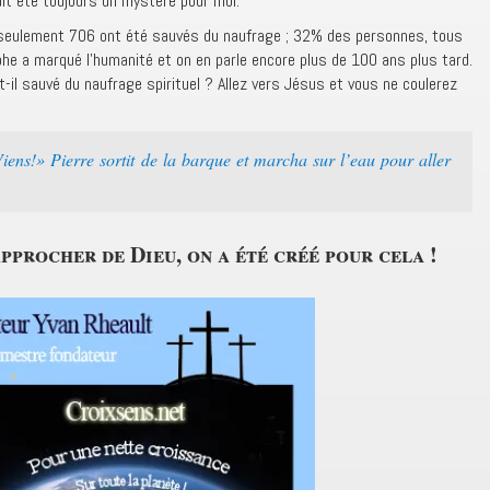
it été toujours un mystère pour moi.
 seulement 706 ont été sauvés du naufrage ; 32% des personnes, tous
phe a marqué l’humanité et on en parle encore plus de 100 ans plus tard.
-il sauvé du naufrage spirituel ? Allez vers Jésus et vous ne coulerez
Viens!» Pierre sortit de la barque et marcha sur l’eau pour aller
approcher de Dieu, on a été créé pour cela !