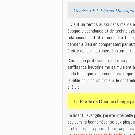
Genèse 3:9 L’Eternel Dieu appel
Il y eut un temps aussi dans ma vie o
époque d’abondance et de technologie 
relationnel peut être rencontré. Donc
penser à Dieu en compensant par autr
à côté de leur destinée. Tristement, 
C’est mon professeur de philosophie q
suffisance hautaine me stimulaient à
de la Bible que je ne connaissais que
la Bible pour pouvoir mieux le contred
alléluia !
La Parole de Dieu ne change pas 
En lisant l’évangile, j’ai été interpel
toujours la bonne réponse aux pièges q
problèmes des gens et par sa puissanc