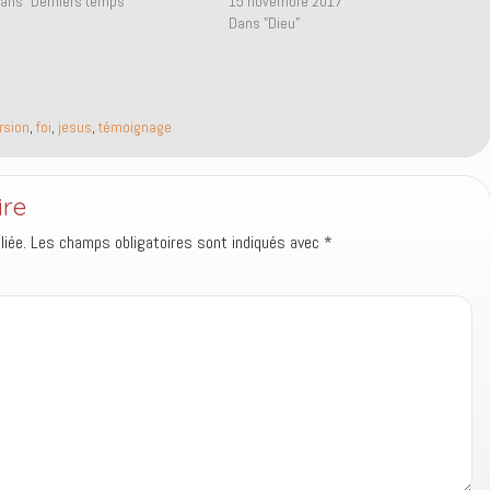
ans "Derniers temps"
15 novembre 2017
Dans "Dieu"
rsion
,
foi
,
jesus
,
témoignage
ire
iée.
Les champs obligatoires sont indiqués avec
*