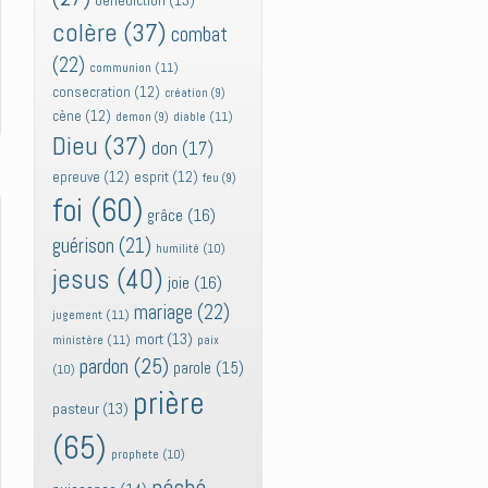
bénédiction
(13)
colère
(37)
combat
(22)
communion
(11)
consecration
(12)
création
(9)
cène
(12)
diable
(11)
demon
(9)
Dieu
(37)
don
(17)
epreuve
(12)
esprit
(12)
feu
(9)
foi
(60)
grâce
(16)
guérison
(21)
humilité
(10)
jesus
(40)
joie
(16)
mariage
(22)
jugement
(11)
mort
(13)
ministère
(11)
paix
pardon
(25)
parole
(15)
(10)
prière
pasteur
(13)
(65)
prophete
(10)
péché