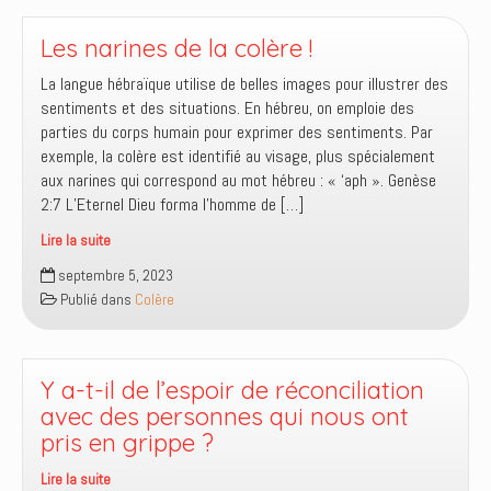
au
diable
Les narines de la colère !
en
La langue hébraïque utilise de belles images pour illustrer des
vous
sentiments et des situations. En hébreu, on emploie des
mettant
parties du corps humain pour exprimer des sentiments. Par
en
exemple, la colère est identifié au visage, plus spécialement
colère
aux narines qui correspond au mot hébreu : « ‘aph ». Genèse
pour
2:7 L’Eternel Dieu forma l’homme de […]
ce
que
Lire la suite
vous
Les
septembre 5, 2023
considérez
narines
Publié dans
Colère
comme
de
une
la
injustice
colère
!
!
Y a-t-il de l’espoir de réconciliation
avec des personnes qui nous ont
pris en grippe ?
Lire la suite