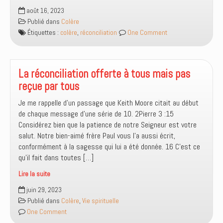
Y
août 16, 2023
a-
Publié dans
Colère
t-
Étiquettes :
colère
,
réconciliation
One Comment
il
de
l’espoir
de
La réconciliation offerte à tous mais pas
réconciliation
reçue par tous
avec
Je me rappelle d’un passage que Keith Moore citait au début
des
de chaque message d’une série de 10. 2Pierre 3 :15
personnes
Considérez bien que la patience de notre Seigneur est votre
qui
salut. Notre bien-aimé frère Paul vous l’a aussi écrit,
nous
conformément à la sagesse qui lui a été donnée. 16 C’est ce
ont
qu’il fait dans toutes […]
pris
en
Lire la suite
grippe
La
?
juin 29, 2023
réconciliation
Publié dans
Colère
,
Vie spirituelle
offerte
One Comment
à