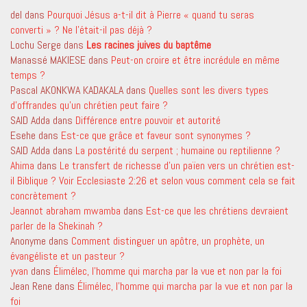
del
dans
Pourquoi Jésus a-t-il dit à Pierre « quand tu seras
converti » ? Ne l’était-il pas déjà ?
Lochu Serge
dans
Les racines juives du baptême
Manassé MAKIESE
dans
Peut-on croire et être incrédule en même
temps ?
Pascal AKONKWA KADAKALA
dans
Quelles sont les divers types
d’offrandes qu’un chrétien peut faire ?
SAID Adda
dans
Différence entre pouvoir et autorité
Esehe
dans
Est-ce que grâce et faveur sont synonymes ?
SAID Adda
dans
La postérité du serpent ; humaine ou reptilienne ?
Ahima
dans
Le transfert de richesse d’un païen vers un chrétien est-
il Biblique ? Voir Ecclesiaste 2:26 et selon vous comment cela se fait
concrètement ?
Jeannot abraham mwamba
dans
Est-ce que les chrétiens devraient
parler de la Shekinah ?
Anonyme
dans
Comment distinguer un apôtre, un prophète, un
évangéliste et un pasteur ?
yvan
dans
Élimélec, l’homme qui marcha par la vue et non par la foi
Jean Rene
dans
Élimélec, l’homme qui marcha par la vue et non par la
foi