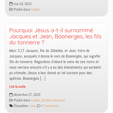
La
mai 19, 2023
colère
Publié dans
Colère
qui
rend
myope
!
Pourquoi Jésus a-t-il surnommé
Jacques et Jean, Boanerges, les fils
du tonnerre ?
Marc 3:17 Jacques, fils de Zébédée, et Jean, frère de
Jacques, auxquels il donna le nom de Boanergès, qui signifie
fils du tonnerre. Regardons d’abord le sens de ces mots et
nous verrons ensuite s’il y a eu des événements qui auraient
pu stimuler Jésus a leur donné un tel surnom pour des
apôtres. Boanerges […]
Lire la suite
Pourquoi
décembre 17, 2020
Jésus
Publié dans
Colère
,
Etudes bibliques
a-
Étiquettes :
voix
4 Comments
t-