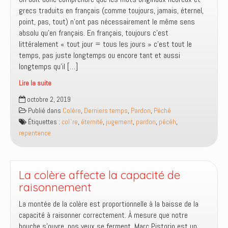
grecs traduits en français (comme toujours, jamais, éternel,
point, pas, tout) n’ont pas nécessairement le même sens
absolu qu’en français. En français, toujours c’est
littéralement « tout jour = tous les jours » c’est tout le
temps, pas juste longtemps ou encore tant et aussi
longtemps qu’il […]
Lire la suite
Le
octobre 2, 2019
feu
Publié dans
Colère
,
Derniers temps
,
Pardon
,
Péché
qui
Étiquettes :
col`re
,
éternité
,
jugement
,
pardon
,
pécéh
,
ne
repentance
s’éteint
pas
ou
qui
La colère affecte la capacité de
finit
raisonnement
par
La montée de la colère est proportionnelle à la baisse de la
s’éteindre
capacité à raisonner correctement. À mesure que notre
?
bouche s’ouvre, nos yeux se ferment. Marc Pistorio est un