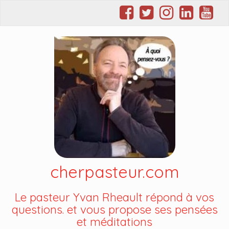
cherpasteur.com
Le pasteur Yvan Rheault répond à vos
questions. et vous propose ses pensées
et méditations