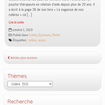
psycho-thérapeute en relation d’aide depuis plus de 20 ans. Il
a écrit à la page 36 de son livre « La sagesse de nos
colères » ce […]
Lire la suite
La
octobre 1, 2019
colère
Publié dans
Colère
,
Épreuves
,
Péché
affecte
Étiquettes :
colère
,
raison
la
capacité
de
raisonnement
Articles plus anciens
Thèmes
Thèmes
Recherche