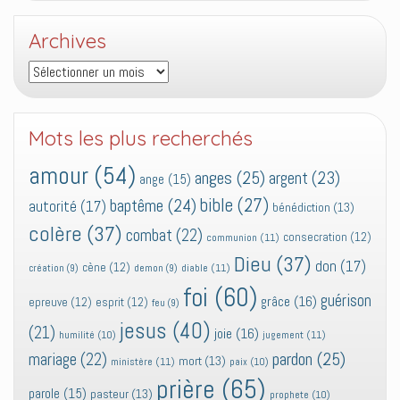
Archives
Archives
Mots les plus recherchés
amour
(54)
anges
(25)
argent
(23)
ange
(15)
bible
(27)
baptême
(24)
autorité
(17)
bénédiction
(13)
colère
(37)
combat
(22)
consecration
(12)
communion
(11)
Dieu
(37)
don
(17)
cène
(12)
diable
(11)
création
(9)
demon
(9)
foi
(60)
guérison
grâce
(16)
epreuve
(12)
esprit
(12)
feu
(9)
jesus
(40)
(21)
joie
(16)
jugement
(11)
humilité
(10)
pardon
(25)
mariage
(22)
mort
(13)
ministère
(11)
paix
(10)
prière
(65)
parole
(15)
pasteur
(13)
prophete
(10)