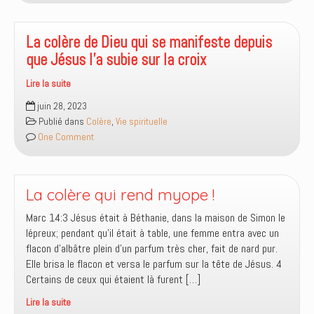
tous
mais
pas
La colère de Dieu qui se manifeste depuis
reçue
que Jésus l’a subie sur la croix
par
tous
Lire la suite
La
juin 28, 2023
colère
Publié dans
Colère
,
Vie spirituelle
de
One Comment
Dieu
qui
se
manifeste
La colère qui rend myope !
depuis
Marc 14:3 Jésus était à Béthanie, dans la maison de Simon le
que
lépreux; pendant qu’il était à table, une femme entra avec un
Jésus
flacon d’albâtre plein d’un parfum très cher, fait de nard pur.
l’a
Elle brisa le flacon et versa le parfum sur la tête de Jésus. 4
subie
Certains de ceux qui étaient là furent […]
sur
la
Lire la suite
croix