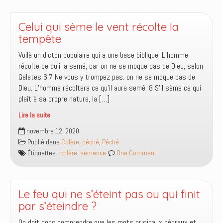
il
surnommé
Jacques
Celui qui sème le vent récolte la
et
tempête
Jean,
Voilà un dicton populaire qui a une base biblique. L’homme
Boanerges,
récolte ce qu’il a semé, car on ne se moque pas de Dieu, selon
les
Galates 6:7 Ne vous y trompez pas: on ne se moque pas de
fils
Dieu. L’homme récoltera ce qu’il aura semé. 8 S’il sème ce qui
du
plaît à sa propre nature, la […]
tonnerre
?
Lire la suite
Celui
novembre 12, 2020
qui
Publié dans
Colère
,
péché
,
Péché
sème
Étiquettes :
colère
,
semence
One Comment
le
vent
récolte
la
Le feu qui ne s’éteint pas ou qui finit
tempête
par s’éteindre ?
On doit donc comprendre que les mots originaux hébreux et