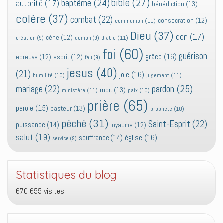
bible
(27)
baptême
(24)
autorité
(17)
bénédiction
(13)
colère
(37)
combat
(22)
consecration
(12)
communion
(11)
Dieu
(37)
don
(17)
cène
(12)
diable
(11)
création
(9)
demon
(9)
foi
(60)
guérison
grâce
(16)
epreuve
(12)
esprit
(12)
feu
(9)
jesus
(40)
(21)
joie
(16)
jugement
(11)
humilité
(10)
pardon
(25)
mariage
(22)
mort
(13)
ministère
(11)
paix
(10)
prière
(65)
parole
(15)
pasteur
(13)
prophete
(10)
péché
(31)
Saint-Esprit
(22)
puissance
(14)
royaume
(12)
salut
(19)
église
(16)
souffrance
(14)
service
(9)
Statistiques du blog
670 655 visites