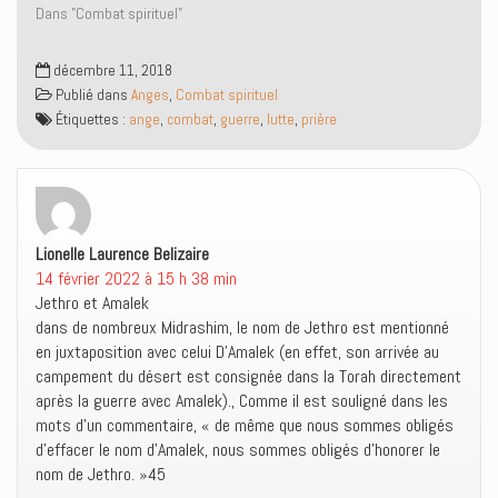
e
r
u
u
Dans "Combat spirituel"
d
e
n
v
a
d
a
e
n
a
m
l
s
n
i
l
décembre 11, 2018
u
s
(
e
n
u
o
f
Publié dans
Anges
,
Combat spirituel
e
n
u
e
n
e
v
n
Étiquettes :
ange
,
combat
,
guerre
,
lutte
,
prière
o
n
r
ê
u
o
e
t
v
u
d
r
e
v
a
e
l
e
n
)
l
l
s
e
l
u
f
e
n
e
f
e
Lionelle Laurence Belizaire
dit :
n
e
n
14 février 2022 à 15 h 38 min
ê
n
o
t
ê
u
Jethro et Amalek
r
t
v
e
r
e
dans de nombreux Midrashim, le nom de Jethro est mentionné
)
e
l
en juxtaposition avec celui D’Amalek (en effet, son arrivée au
)
l
e
campement du désert est consignée dans la Torah directement
f
e
après la guerre avec Amalek)., Comme il est souligné dans les
n
ê
mots d’un commentaire, « de même que nous sommes obligés
t
d’effacer le nom d’Amalek, nous sommes obligés d’honorer le
r
e
nom de Jethro. »45
)