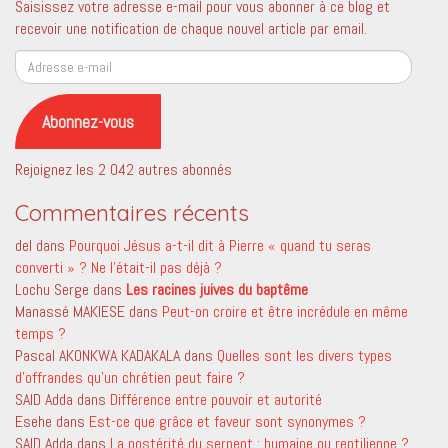
Saisissez votre adresse e-mail pour vous abonner à ce blog et
recevoir une notification de chaque nouvel article par email.
Adresse
e-
mail
Abonnez-vous
Rejoignez les 2 042 autres abonnés
Commentaires récents
del
dans
Pourquoi Jésus a-t-il dit à Pierre « quand tu seras
converti » ? Ne l’était-il pas déjà ?
Lochu Serge
dans
Les racines juives du baptême
Manassé MAKIESE
dans
Peut-on croire et être incrédule en même
temps ?
Pascal AKONKWA KADAKALA
dans
Quelles sont les divers types
d’offrandes qu’un chrétien peut faire ?
SAID Adda
dans
Différence entre pouvoir et autorité
Esehe
dans
Est-ce que grâce et faveur sont synonymes ?
SAID Adda
dans
La postérité du serpent ; humaine ou reptilienne ?