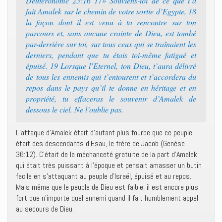
Deutéronome 25:16 17» Souviens-toi de ce que t’a
fait Amalek sur le chemin de votre sortie d’Egypte, 18
la façon dont il est venu à ta rencontre sur ton
parcours et, sans aucune crainte de Dieu, est tombé
par-derrière sur toi, sur tous ceux qui se traînaient les
derniers, pendant que tu étais toi-même fatigué et
épuisé. 19 Lorsque l’Eternel, ton Dieu, t’aura délivré
de tous les ennemis qui t’entourent et t’accordera du
repos dans le pays qu’il te donne en héritage et en
propriété, tu effaceras le souvenir d’Amalek de
dessous le ciel. Ne l’oublie pas.
L’attaque d’Amalek était d’autant plus fourbe que ce peuple
était des descendants d’Esaü, le frère de Jacob (Genèse
36:12). C’était de la méchanceté gratuite de la part d’Amalek
qui était très puissant à l’époque et pensait amasser un butin
facile en s’attaquant au peuple d’Israël, épuisé et au repos.
Mais même que le peuple de Dieu est faible, il est encore plus
fort que n’importe quel ennemi quand il fait humblement appel
au secours de Dieu.