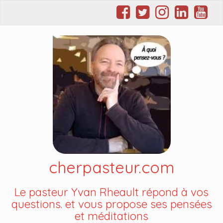
cherpasteur.com
Le pasteur Yvan Rheault répond à vos
questions. et vous propose ses pensées
et méditations