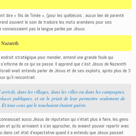
 dire « fils de Timée », (pour les québécois ; aucun lien de parenté
 prend souvent le soin de traduire les mots araméens pour ses
e connaissaient pas la langue parlée par Jésus.
de Nazareth
 endroit stratégique pour mendier, entend une grande foule qui
il s’informe de ce qui se passe. Il apprend que c’est Jésus de Nazareth
 Israël avait entendu parler de Jésus et de ses exploits, après plus de 3
ux qu’il rencontrait.
 arrivât, dans les villages, dans les villes ou dans les campagnes,
places publiques, et on le priait de leur permettre seulement de
Et tous ceux qui le touchaient étaient guéris.‭
connaissait aussi Jésus de réputation qui n’était plus à faire, les gens
n et qu’ils arrivaient à s’en approcher, ils avaient pouvoir repartir avec
ssi dans cet état d’expectative quand il a entendu que Jésus passait