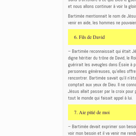
et nous allons continuer à voir la glo
Bartimée mentionnait le nom de Jésus 
venir en aide, les hommes ne pouvaient
6. Fils de David
– Bartimée reconnaissait qui était Jés
digne héritier du trône de David, le Ro
guérirait les aveugles dans Ésaïe à p
personnes généreuses, qu’elles offr
rencontrer. Bartimée savait qu’il n’ét
comptait aux yeux de Dieu. Il ne con
Jésus allait passer par la croix pour
tout le monde qui faisait appel à lui.
7. Aie pitié de moi
– Bartimée devait exprimer son besoin d
voir mon besoin et il va venir me rendr