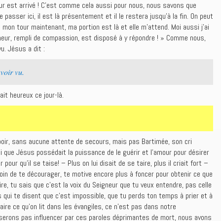
 tour est arrivé ! C’est comme cela aussi pour nous, nous savons que
ue passer ici, il est là présentement et il le restera jusqu’à la fin. On peut
mon tour maintenant, ma portion est là et elle m’attend. Moi aussi j’ai
neur, rempli de compassion, est disposé à y répondre ! » Comme nous,
vu. Jésus a dit :
voir vu.
it heureux ce jour-là.
spoir, sans aucune attente de secours, mais pas Bartimée, son cri
i que Jésus possédait la puissance de le guérir et l’amour pour désirer
r pour qu’il se taise! – Plus on lui disait de se taire, plus il criait fort –
 loin de te décourager, te motive encore plus à foncer pour obtenir ce que
re, tu sais que c’est la voix du Seigneur que tu veux entendre, pas celle
s qui te disent que c’est impossible, que tu perds ton temps à prier et à
aire ce qu’on lit dans les évangiles, ce n’est pas dans notre
serons pas influencer par ces paroles déprimantes de mort, nous avons