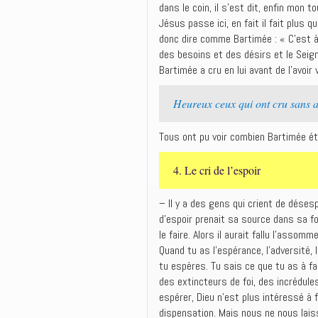
dans le coin, il s’est dit, enfin mon
Jésus passe ici, en fait il fait plus q
donc dire comme Bartimée : « C’est à 
des besoins et des désirs et le Seig
Bartimée a cru en lui avant de l’avoir 
Heureux ceux qui ont cru sans a
Tous ont pu voir combien Bartimée éta
4. Le cri de l’espoir
– Il y a des gens qui crient de dése
d’espoir prenait sa source dans sa fo
le faire. Alors il aurait fallu l’assomme
Quand tu as l’espérance, l’adversité,
tu espères. Tu sais ce que tu as à fai
des extincteurs de foi, des incrédule
espérer, Dieu n’est plus intéressé à f
dispensation. Mais nous ne nous lais