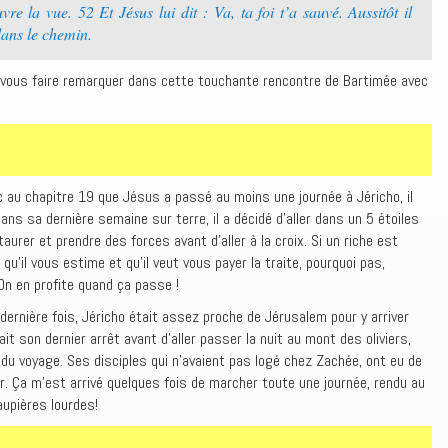
re la vue. 52 ‭‭Et Jésus lui dit : Va, ta foi t’a sauvé. ‭Aussitôt il
dans le chemin.‭
is vous faire remarquer dans cette touchante rencontre de Bartimée avec
uc au chapitre 19 que Jésus a passé au moins une journée à Jéricho, il
ans sa dernière semaine sur terre, il a décidé d’aller dans un 5 étoiles
aurer et prendre des forces avant d’aller à la croix. Si un riche est
 qu’il vous estime et qu’il veut vous payer la traite, pourquoi pas,
 On en profite quand ça passe !
 dernière fois, Jéricho était assez proche de Jérusalem pour y arriver
t son dernier arrêt avant d’aller passer la nuit au mont des oliviers,
du voyage. Ses disciples qui n’avaient pas logé chez Zachée, ont eu de
rier. Ça m’est arrivé quelques fois de marcher toute une journée, rendu au
aupières lourdes!