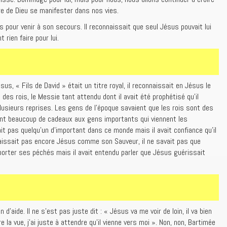
ire de Dieu se manifester dans nos vies.
pour venir à son secours. Il reconnaissait que seul Jésus pouvait lui
 rien faire pour lui.
us, « Fils de David » était un titre royal, il reconnaissait en Jésus le
i des rois, le Messie tant attendu dont il avait été prophétisé qu’il
lusieurs reprises. Les gens de l’époque savaient que les rois sont des
ent beaucoup de cadeaux aux gens importants qui viennent les
ait pas quelqu’un d’important dans ce monde mais il avait confiance qu’il
naissait pas encore Jésus comme son Sauveur, il ne savait pas que
 porter ses péchés mais il avait entendu parler que Jésus guérissait
’aide. Il ne s’est pas juste dit : « Jésus va me voir de loin, il va bien
e la vue, j’ai juste à attendre qu’il vienne vers moi ». Non, non, Bartimée