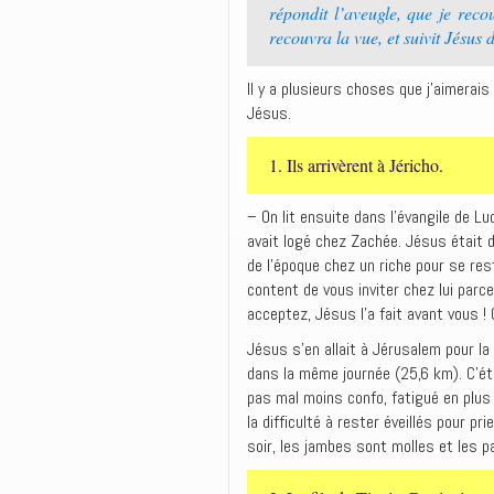
répondit l’aveugle, que je recouv
recouvra la vue, et suivit Jésus 
Il y a plusieurs choses que j’aimera
Jésus.
1. ‭‭Ils arrivèrent à Jéricho.
– On lit ensuite dans l’évangile de L
avait logé chez Zachée. Jésus était d
de l’époque chez un riche pour se rest
content de vous inviter chez lui parce
acceptez, Jésus l’a fait avant vous !
Jésus s’en allait à Jérusalem pour la
dans la même journée (25,6 km). C’étai
pas mal moins confo, fatigué en plus 
la difficulté à rester éveillés pour p
soir, les jambes sont molles et les p