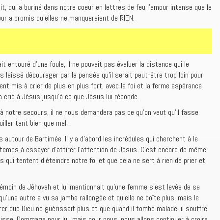
it, qui a buriné dans notre coeur en lettres de feu l’amour intense que le
eur a promis qu’elles ne manqueraient de RIEN.
it entouré d’une foule, il ne pouvait pas évaluer la distance qui le
s laissé décourager par la pensée qu’il serait peut-être trop loin pour
nt mis à crier de plus en plus fort, avec la foi et la ferme espérance
l a crié à Jésus jusqu’à ce que Jésus lui réponde.
à notre secours, il ne nous demandera pas ce qu’on veut qu’il fasse
uiller tant bien que mal.
autour de Bartimée. Il y a d’abord les incrédules qui cherchent à le
son temps à essayer d’attirer l’attention de Jésus. C’est encore de même
es qui tentent d’éteindre notre foi et que cela ne sert à rien de prier et
t Témoin de Jéhovah et lui mentionnait qu’une femme s’est levée de sa
u’une autre a vu sa jambe rallongée et qu’elle ne boîte plus, mais le
er que Dieu ne guérissait plus et que quand il tombe malade, il souffre
isse. Dommage pour lui, mais pour nous, nous allons continuer à croire