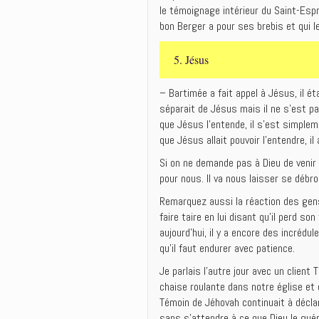
le témoignage intérieur du Saint-Espr
bon Berger a pour ses brebis et qui l
5. Jésus
– Bartimée a fait appel à Jésus, il éta
séparait de Jésus mais il ne s’est pa
que Jésus l’entende, il s’est simpleme
que Jésus allait pouvoir l’entendre, i
Si on ne demande pas à Dieu de venir 
pour nous. Il va nous laisser se débro
Remarquez aussi la réaction des gens 
faire taire en lui disant qu’il perd 
aujourd’hui, il y a encore des incrédul
qu’il faut endurer avec patience.
Je parlais l’autre jour avec un clien
chaise roulante dans notre église et q
Témoin de Jéhovah continuait à déclar
sans s’attendre à ce que Dieu le guér