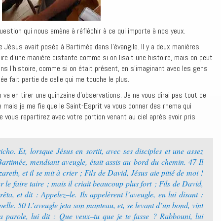
uestion qui nous amène à réfléchir à ce qui importe à nos yeux.
e Jésus avait posée à Bartimée dans l’évangile. Il y a deux manières
 faire d’une manière distante comme si on lisait une histoire, mais on peut
dans l’histoire, comme si on était présent, en s’imaginant avec les gens
mée fait partie de celle qui me touche le plus.
 va en tirer une quinzaine d’observations. Je ne vous dirai pas tout ce
re mais je me fie que le Saint-Esprit va vous donner des rhema qui
e vous repartirez avec votre portion venant au ciel après avoir pris
richo. Et, lorsque Jésus en sortit, avec ses disciples et une assez
Bartimée, mendiant aveugle, était assis au bord du chemin. 47 ‭‭Il
reth, et il se mit à crier ; Fils de David, Jésus aie pitié de moi !‭
r le faire taire ; mais il criait beaucoup plus fort ; Fils de David,
rrêta, et dit : Appelez–le. Ils appelèrent l’aveugle, en lui disant :
elle.‭ 50 ‭‭L’aveugle jeta son manteau, et, se levant d’un bond, vint
 la parole, lui dit : Que veux–tu que je te fasse ? Rabbouni, lui