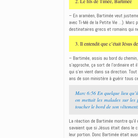
2. Le fils de Timée, Bartimée
– En araméen, Bartimée veut justement
avec Ti-Mé de la Petite Vie …). Marc
destinataires grecs et romains qui n
3. ‭‭Il entendit que c’était Jésus 
– Bartimée, assis au bord du chemin,
s’approche, ça sort de l’ordinaire et 
qui s’en vient dans sa direction. Tout
ans de son ministère à guérir tous ce
Marc 6:56 ‭‭En quelque lieu qu’il
on mettait les malades sur les 
toucher le bord de son vêtement. 
La réaction de Bartimée montre qu’il 
savaient que si Jésus était dans le coi
leur portion. Donc Bartimée était au