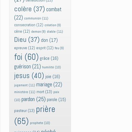
bénédiction
(13)
colère
(37)
combat
(22)
communion
(11)
consecration
(12)
création
(9)
cène
(12)
diable
(11)
demon
(9)
Dieu
(37)
don
(17)
epreuve
(12)
esprit
(12)
feu
(9)
foi
(60)
grâce
(16)
guérison
(21)
humilité
(10)
jesus
(40)
joie
(16)
mariage
(22)
jugement
(11)
mort
(13)
ministère
(11)
paix
pardon
(25)
parole
(15)
(10)
prière
pasteur
(13)
(65)
prophete
(10)
péché