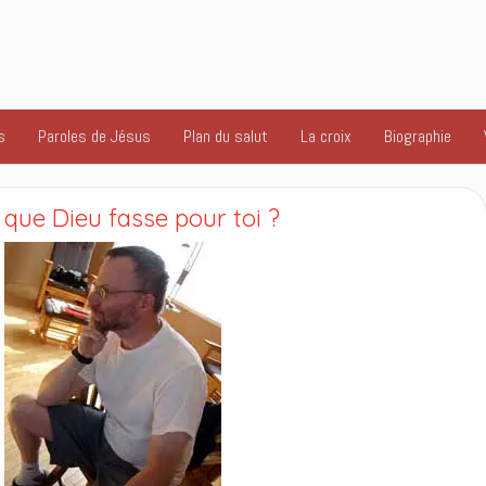
s
Paroles de Jésus
Plan du salut
La croix
Biographie
 que Dieu fasse pour toi ?