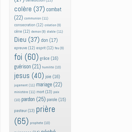
bénédiction
(13)
colère
(37)
combat
(22)
communion
(11)
consecration
(12)
création
(9)
cène
(12)
diable
(11)
demon
(9)
Dieu
(37)
don
(17)
epreuve
(12)
esprit
(12)
feu
(9)
foi
(60)
grâce
(16)
guérison
(21)
humilité
(10)
jesus
(40)
joie
(16)
mariage
(22)
jugement
(11)
mort
(13)
ministère
(11)
paix
pardon
(25)
parole
(15)
(10)
prière
pasteur
(13)
(65)
prophete
(10)
péché