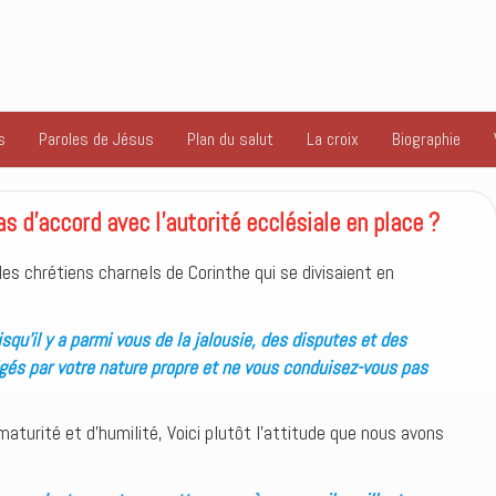
s
Paroles de Jésus
Plan du salut
La croix
Biographie
s d’accord avec l’autorité ecclésiale en place ?
es chrétiens charnels de Corinthe qui se divisaient en
squ’il y a parmi vous de la jalousie, des disputes et des
rigés par votre nature propre et ne vous conduisez-vous pas
aturité et d’humilité, Voici plutôt l’attitude que nous avons