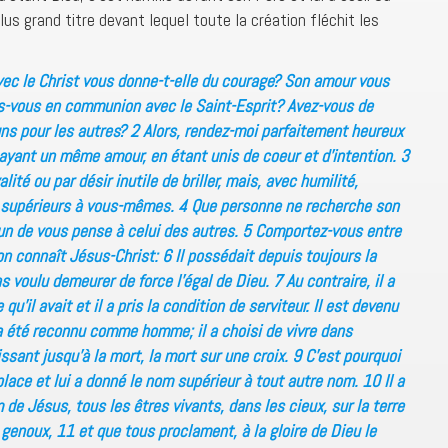
us grand titre devant lequel toute la création fléchit les
vec le Christ vous donne-t-elle du courage? Son amour vous
es-vous en communion avec le Saint-Esprit? Avez-vous de
 uns pour les autres? 2 Alors, rendez-moi parfaitement heureux
ayant un même amour, en étant unis de coeur et d’intention. 3
alité ou par désir inutile de briller, mais, avec humilité,
 supérieurs à vous-mêmes. 4 Que personne ne recherche son
un de vous pense à celui des autres. 5 Comportez-vous entre
n connaît Jésus-Christ: 6 Il possédait depuis toujours la
as voulu demeurer de force l’égal de Dieu. 7 Au contraire, il a
u’il avait et il a pris la condition de serviteur. Il est devenu
 été reconnu comme homme; il a choisi de vivre dans
issant jusqu’à la mort, la mort sur une croix. 9 C’est pourquoi
place et lui a donné le nom supérieur à tout autre nom. 10 Il a
 de Jésus, tous les êtres vivants, dans les cieux, sur la terre
 genoux, 11 et que tous proclament, à la gloire de Dieu le