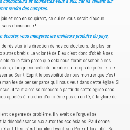
 conducteurs et soumettez-vous à eux, car ils veillent sur
ront rendre des comptes.
c joie et non en soupirant, ce qui ne vous serait d’aucun
 sans obéissance !
n écouter, vous mangerez les meilleurs produits du pays,
de résister à la direction de nos conducteurs, de plus, on
autres brebis. La volonté de Dieu c’est donc d’obéir à ses
sible de le faire parce que cela nous ferait désobéir à nos
ales, alors je conseille de prendre un temps de prière et de
sser au Saint-Esprit la possibilité de nous montrer que c’est
 manière de penser parce qu’il nous veut dans cette église. Si
us, il faut alors se résoudre à partir de cette église sans
es appelés à marcher d’un même pas en unité, à la gloire de
ent ce genre de problème, il y avait de l’orgueil se
et la désobéissance aux autorités ecclésiales. Paul donne
u’étant Dieu, s’est humilié devant son Père et lui a obéi. Sa