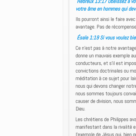
Hébreux 13:17 Obéissez à vos
votre âme en hommes qui dev
Ils pourront ainsi le faire ave
avantage. Pas de récompense
Ésaïe 1:19 Si vous voulez bie
Ce n’est pas à notre avantage 
donne un mauvais exemple aux 
conducteurs, et s’il est impos
convictions doctrinales ou mor
méditation à ce sujet pour lai
nous qui devons changer notre
nous sommes toujours convainc
causer de division, nous somm
Dieu.
Les chrétiens de Philippes avai
manifestant dans la rivalité 
l’exemple de Jésus qui, bien q