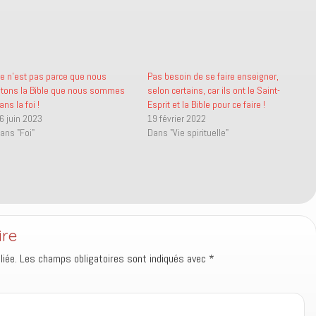
e n’est pas parce que nous
Pas besoin de se faire enseigner,
itons la Bible que nous sommes
selon certains, car ils ont le Saint-
ans la foi !
Esprit et la Bible pour ce faire !
6 juin 2023
19 février 2022
ans "Foi"
Dans "Vie spirituelle"
ire
iée.
Les champs obligatoires sont indiqués avec
*