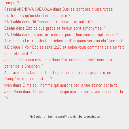
temps ?
Pascal AKONKWA KADAKALA
dans
Quelles sont les divers types
d’offrandes qu’un chrétien peut faire ?
SAID Adda
dans
Différence entre pouvoir et autorité
Esehe
dans
Est-ce que grâce et faveur sont synonymes ?
SAID Adda
dans
La postérité du serpent ; humaine ou reptilienne ?
Ahima
dans
Le transfert de richesse d’un païen vers un chrétien est-
il Biblique ? Voir Ecclesiaste 2:26 et selon vous comment cela se fait
concrètement ?
Jeannot abraham mwamba
dans
Est-ce que les chrétiens devraient
parler de la Shekinah ?
Anonyme
dans
Comment distinguer un apôtre, un prophète, un
évangéliste et un pasteur ?
yvan
dans
Élimélec, l’homme qui marcha par la vue et non par la foi
Jean Rene
dans
Élimélec, l’homme qui marcha par la vue et non par la
foi
IAMSocial
, un theme WordPress de
@aicragellebasi