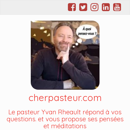
cherpasteur.com
Le pasteur Yvan Rheault répond à vos
questions. et vous propose ses pensées
et méditations