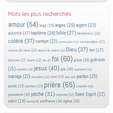
Mots les plus recherchés
amour
(54)
anges
(25)
argent
(23)
ange
(15)
bible
(27)
baptême
(24)
autorité
(17)
bénédiction
(13)
colère
(37)
combat
(22)
consecration
(12)
communion
(11)
Dieu
(37)
don
(17)
cène
(12)
diable
(11)
création
(9)
demon
(9)
foi
(60)
guérison
grâce
(16)
epreuve
(12)
esprit
(12)
feu
(9)
jesus
(40)
(21)
joie
(16)
jugement
(11)
humilité
(10)
pardon
(25)
mariage
(22)
mort
(13)
ministère
(11)
paix
(10)
prière
(65)
parole
(15)
pasteur
(13)
prophete
(10)
péché
(31)
Saint-Esprit
(22)
puissance
(14)
royaume
(12)
salut
(19)
église
(16)
souffrance
(14)
service
(9)