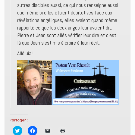
autres disciples aussi, ce qui nous renseigne aussi
que même si elles étaient dubitatives face aux
révélations angéliques, elles avaient quand même
rapporté ce que les deux anges leur avaient dit.
Pierre et Jean sont allés vérifier leur dire et c’est
là que Jean s’est mis à croire à leur récit.
Alléluia !
Partager :
C
C
C
C
l
l
l
l