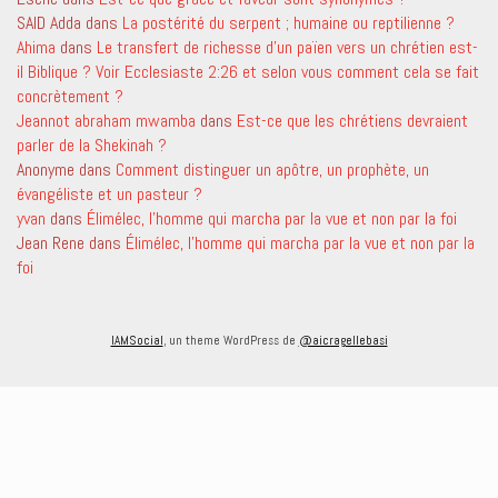
SAID Adda
dans
La postérité du serpent ; humaine ou reptilienne ?
Ahima
dans
Le transfert de richesse d’un païen vers un chrétien est-
il Biblique ? Voir Ecclesiaste 2:26 et selon vous comment cela se fait
concrètement ?
Jeannot abraham mwamba
dans
Est-ce que les chrétiens devraient
parler de la Shekinah ?
Anonyme
dans
Comment distinguer un apôtre, un prophète, un
évangéliste et un pasteur ?
yvan
dans
Élimélec, l’homme qui marcha par la vue et non par la foi
Jean Rene
dans
Élimélec, l’homme qui marcha par la vue et non par la
foi
IAMSocial
, un theme WordPress de
@aicragellebasi