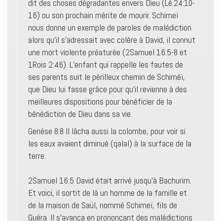
dit des choses dégradantes envers Dieu (Lé.24:10-
16) ou son prochain mérite de mourir. Schimeï
nous donne un exemple de paroles de malédiction
alors qu’il s’adressait avec colère à David, il connut
une mort violente préaturée (2Samuel 16:5-8 et
1Rois 2:46). L’enfant qui rappelle les fautes de
ses parents suit le périlleux chemin de Schiméï,
que Dieu lui fasse grâce pour qu’il revienne à des
meilleures dispositions pour bénéficier de la
bénédiction de Dieu dans sa vie.
Genèse 8:8 Il lâcha aussi la colombe, pour voir si
les eaux avaient diminué (qalal) à la surface de la
terre.
2Samuel 16:5 David était arrivé jusqu’à Bachurim.
Et voici, il sortit de là un homme de la famille et
de la maison de Saül, nommé Schimeï, fils de
Guéra. Il s’avança en prononçant des malédictions