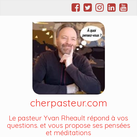
cherpasteur.com
Le pasteur Yvan Rheault répond à vos
questions. et vous propose ses pensées
et méditations