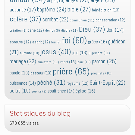
anges
(25)
argent
(23)
ange
(15)
bible
(27)
baptême
(24)
autorité
(17)
bénédiction
(13)
colère
(37)
combat
(22)
consecration
(12)
communion
(11)
Dieu
(37)
don
(17)
cène
(12)
diable
(11)
création
(9)
demon
(9)
foi
(60)
guérison
grâce
(16)
epreuve
(12)
esprit
(12)
feu
(9)
jesus
(40)
(21)
joie
(16)
jugement
(11)
humilité
(10)
pardon
(25)
mariage
(22)
mort
(13)
ministère
(11)
paix
(10)
prière
(65)
parole
(15)
pasteur
(13)
prophete
(10)
péché
(31)
Saint-Esprit
(22)
puissance
(14)
royaume
(12)
salut
(19)
église
(16)
souffrance
(14)
service
(9)
Statistiques du blog
670 655 visites