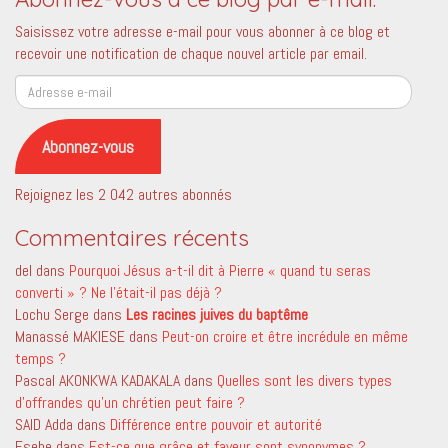
Saisissez votre adresse e-mail pour vous abonner à ce blog et
recevoir une notification de chaque nouvel article par email.
Adresse
e-
mail
Abonnez-vous
Rejoignez les 2 042 autres abonnés
Commentaires récents
del
dans
Pourquoi Jésus a-t-il dit à Pierre « quand tu seras
converti » ? Ne l’était-il pas déjà ?
Lochu Serge
dans
Les racines juives du baptême
Manassé MAKIESE
dans
Peut-on croire et être incrédule en même
temps ?
Pascal AKONKWA KADAKALA
dans
Quelles sont les divers types
d’offrandes qu’un chrétien peut faire ?
SAID Adda
dans
Différence entre pouvoir et autorité
Esehe
dans
Est-ce que grâce et faveur sont synonymes ?