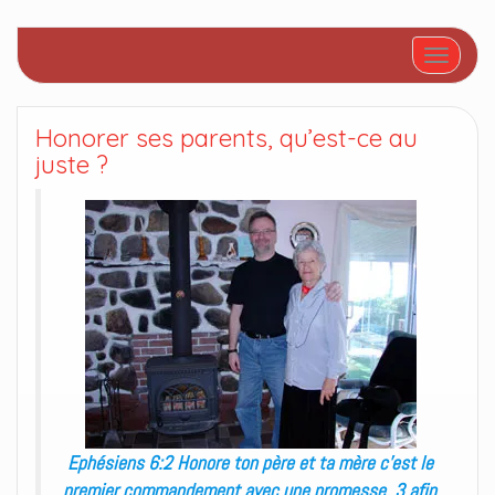
Afficher/
Honorer ses parents, qu’est-ce au
juste ?
Ephésiens 6:2 Honore ton père et ta mère c’est le
premier commandement avec une promesse, 3 afin