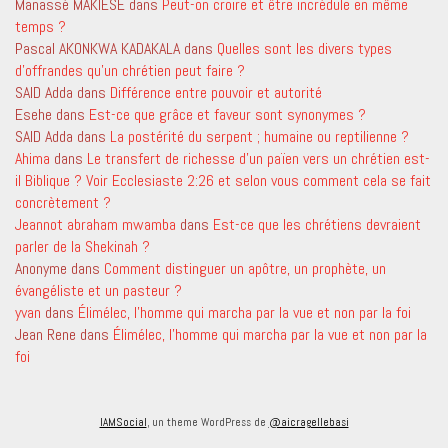
Manassé MAKIESE
dans
Peut-on croire et être incrédule en même
temps ?
Pascal AKONKWA KADAKALA
dans
Quelles sont les divers types
d’offrandes qu’un chrétien peut faire ?
SAID Adda
dans
Différence entre pouvoir et autorité
Esehe
dans
Est-ce que grâce et faveur sont synonymes ?
SAID Adda
dans
La postérité du serpent ; humaine ou reptilienne ?
Ahima
dans
Le transfert de richesse d’un païen vers un chrétien est-
il Biblique ? Voir Ecclesiaste 2:26 et selon vous comment cela se fait
concrètement ?
Jeannot abraham mwamba
dans
Est-ce que les chrétiens devraient
parler de la Shekinah ?
Anonyme
dans
Comment distinguer un apôtre, un prophète, un
évangéliste et un pasteur ?
yvan
dans
Élimélec, l’homme qui marcha par la vue et non par la foi
Jean Rene
dans
Élimélec, l’homme qui marcha par la vue et non par la
foi
IAMSocial
, un theme WordPress de
@aicragellebasi