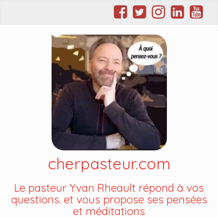
cherpasteur.com
Le pasteur Yvan Rheault répond à vos
questions. et vous propose ses pensées
et méditations