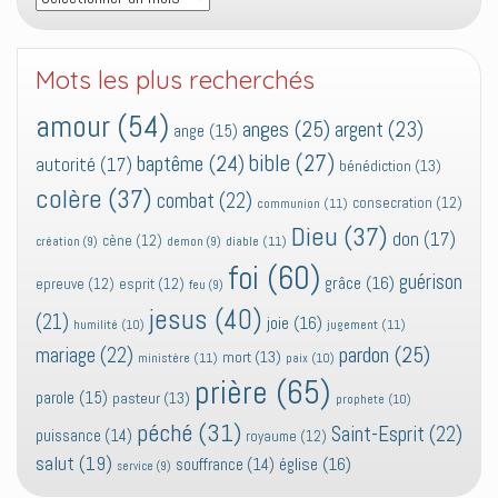
Mots les plus recherchés
amour
(54)
anges
(25)
argent
(23)
ange
(15)
bible
(27)
baptême
(24)
autorité
(17)
bénédiction
(13)
colère
(37)
combat
(22)
consecration
(12)
communion
(11)
Dieu
(37)
don
(17)
cène
(12)
diable
(11)
création
(9)
demon
(9)
foi
(60)
guérison
grâce
(16)
epreuve
(12)
esprit
(12)
feu
(9)
jesus
(40)
(21)
joie
(16)
jugement
(11)
humilité
(10)
pardon
(25)
mariage
(22)
mort
(13)
ministère
(11)
paix
(10)
prière
(65)
parole
(15)
pasteur
(13)
prophete
(10)
péché
(31)
Saint-Esprit
(22)
puissance
(14)
royaume
(12)
salut
(19)
église
(16)
souffrance
(14)
service
(9)