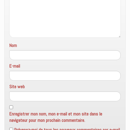
r
t
v
e
r
e
)
e
l
)
l
e
f
e
n
ê
t
r
e
Nom
)
E-mail
Site web
Enregistrer mon nom, mon e-mail et mon site dans le
navigateur pour mon prochain commentaire.
Prévenez-moi de tous les nouveaux commentaires par e-mail.