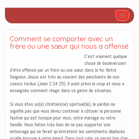
Afficher/
Comment se comporter avec un
frère ou une sœur qui nous a offensé
C’est vraiment quelque
chose de bouleversant
d’être offensé par un frère ou une sœur dans la foi. Notre
Seigneur Jésus est très au courant des penchants de nos
coeurs tordus (Jean 2:24-25), Il avait prévu le coup et nous a
enseignés comment réagir dans ce genre de situation.
Si vous êtes un(e) chrétien(ne) spirituel(le), le pardon ne
signifie pas que vous devez continuer à côtoyer la personne
fautive qui est toxique pour vous, votre mariage ou votre
famille. Vous faites très bien de ne pas supporter son
entourage qui ne ferait qu’entretenir les sentiments déplacés
qu’elle éprouve à votre égard. Dans tout cela, ce serait bon d’en