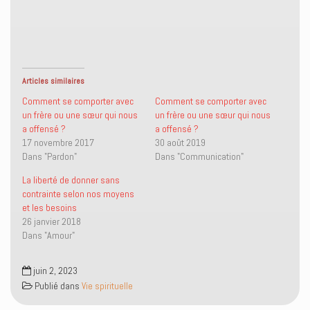
p
p
e
i
a
a
n
m
r
r
v
p
t
t
o
r
a
a
y
i
g
g
e
m
e
e
r
e
r
r
u
r
s
s
n
(
Articles similaires
u
u
l
o
r
r
i
u
Comment se comporter avec
Comment se comporter avec
T
F
e
v
un frère ou une sœur qui nous
un frère ou une sœur qui nous
w
a
n
r
i
c
p
e
a offensé ?
a offensé ?
t
e
a
d
17 novembre 2017
30 août 2019
t
b
r
a
e
o
e
n
Dans "Pardon"
Dans "Communication"
r
o
-
s
(
k
m
u
o
(
a
n
La liberté de donner sans
u
o
i
e
contrainte selon nos moyens
v
u
l
n
r
v
à
o
et les besoins
e
r
u
u
26 janvier 2018
d
e
n
v
a
d
a
e
Dans "Amour"
n
a
m
l
s
n
i
l
u
s
(
e
n
u
o
f
juin 2, 2023
e
n
u
e
Publié dans
Vie spirituelle
n
e
v
n
o
n
r
ê
u
o
e
t