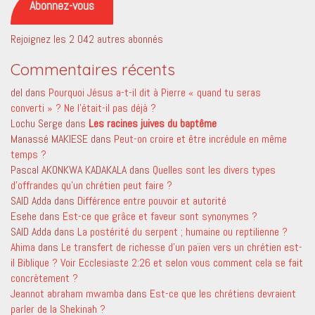
Abonnez-vous
Rejoignez les 2 042 autres abonnés
Commentaires récents
del
dans
Pourquoi Jésus a-t-il dit à Pierre « quand tu seras
converti » ? Ne l’était-il pas déjà ?
Lochu Serge
dans
Les racines juives du baptême
Manassé MAKIESE
dans
Peut-on croire et être incrédule en même
temps ?
Pascal AKONKWA KADAKALA
dans
Quelles sont les divers types
d’offrandes qu’un chrétien peut faire ?
SAID Adda
dans
Différence entre pouvoir et autorité
Esehe
dans
Est-ce que grâce et faveur sont synonymes ?
SAID Adda
dans
La postérité du serpent ; humaine ou reptilienne ?
Ahima
dans
Le transfert de richesse d’un païen vers un chrétien est-
il Biblique ? Voir Ecclesiaste 2:26 et selon vous comment cela se fait
concrètement ?
Jeannot abraham mwamba
dans
Est-ce que les chrétiens devraient
parler de la Shekinah ?