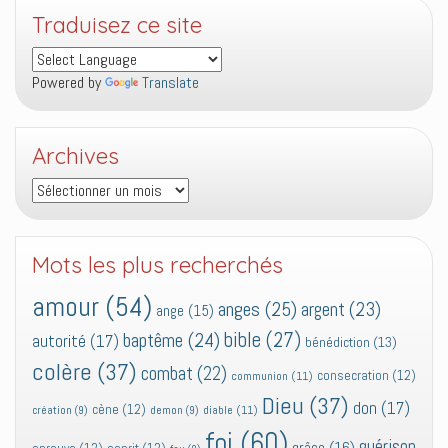
Traduisez ce site
Powered by
Translate
Archives
Archives
Mots les plus recherchés
amour
(54)
anges
(25)
argent
(23)
ange
(15)
bible
(27)
baptême
(24)
autorité
(17)
bénédiction
(13)
colère
(37)
combat
(22)
consecration
(12)
communion
(11)
Dieu
(37)
don
(17)
cène
(12)
diable
(11)
création
(9)
demon
(9)
foi
(60)
guérison
grâce
(16)