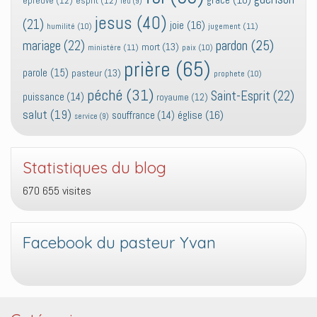
epreuve
(12)
esprit
(12)
feu
(9)
jesus
(40)
(21)
joie
(16)
jugement
(11)
humilité
(10)
pardon
(25)
mariage
(22)
mort
(13)
ministère
(11)
paix
(10)
prière
(65)
parole
(15)
pasteur
(13)
prophete
(10)
péché
(31)
Saint-Esprit
(22)
puissance
(14)
royaume
(12)
salut
(19)
église
(16)
souffrance
(14)
service
(9)
Statistiques du blog
670 655 visites
Facebook du pasteur Yvan