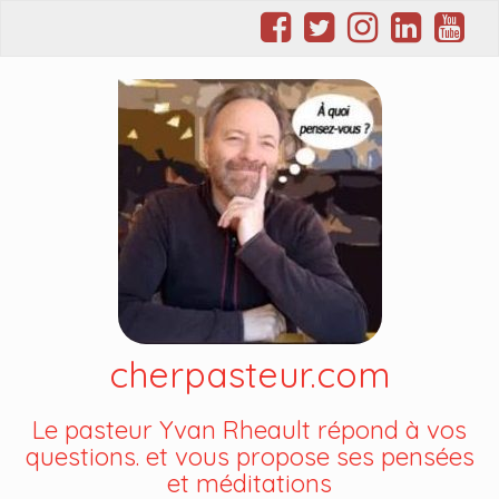
cherpasteur.com
Le pasteur Yvan Rheault répond à vos
questions. et vous propose ses pensées
et méditations